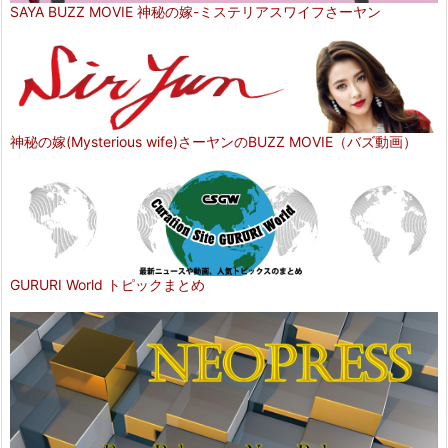
SAYA BUZZ MOVIE 神秘の嫁-ミステリアスワイフさーヤン
神秘の嫁(Mysterious wife)さーヤンのBUZZ MOVIE（バズ動画）
GURURI World トピックまとめ