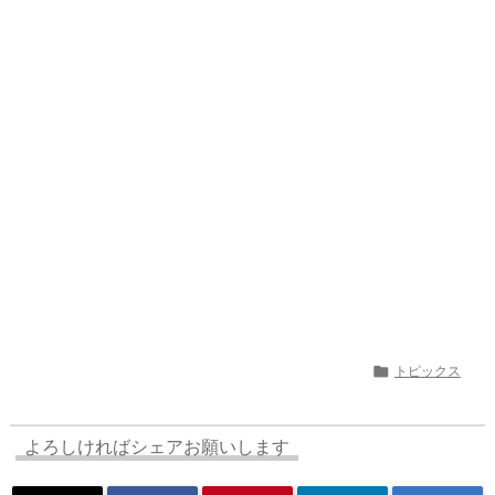
a
o
s
bl
o
dr
d
d
k
r
ar
o
s
o
y
d
p.
n
io

トピックス
よろしければシェアお願いします