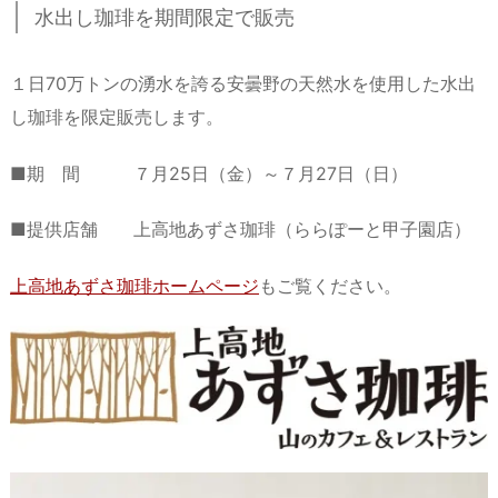
水出し珈琲を期間限定で販売
１日70万トンの湧水を誇る安曇野の天然水を使用した水出
し珈琲を限定販売します。
■期 間 ７月25日（金）～７月27日（日）
■提供店舗 上高地あずさ珈琲（ららぽーと甲子園店）
上高地あずさ珈琲ホームページ
もご覧ください。