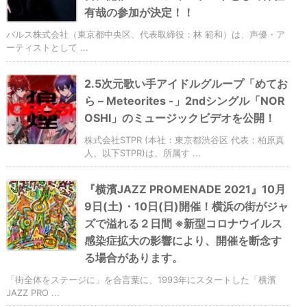
有哉の参加が決定！！
バルス株式会社（東京都中央区、代表取締役：林 範和）は、声優・ア
ーティストとして ...
2.5次元歌い手アイドルグループ「めてお
ら – Meteorites -」2ndシングル「NOR
OSHI」のミュージックビデオを公開！
株式会社STPR (本社：東京都渋谷区 代表：柏原真
人、以下STPR)は、所属す ...
『横濱JAZZ PROMENADE 2021』10月
9日(土)・10日(日)開催！横浜の街がジャ
ズで溢れる２日間 ※新型コロナウイルス
感染症拡大の影響により、開催を断念す
る場合があります。
「街全体をステージに」を合言葉に、1993年にスタートした「横濱
JAZZ PRO ...