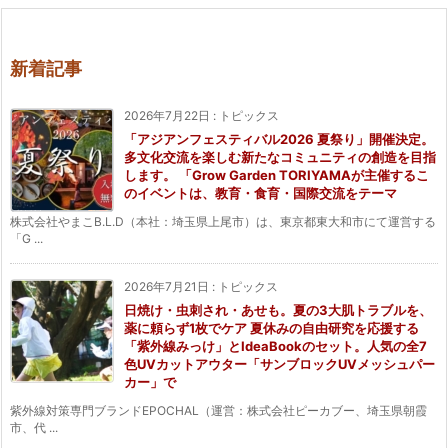
新着記事
2026年7月22日
:
トピックス
「アジアンフェスティバル2026 夏祭り」開催決定。
多文化交流を楽しむ新たなコミュニティの創造を目指
します。 「Grow Garden TORIYAMAが主催するこ
のイベントは、教育・食育・国際交流をテーマ
株式会社やまこB.L.D（本社：埼玉県上尾市）は、東京都東大和市にて運営する
「G ...
2026年7月21日
:
トピックス
日焼け・虫刺され・あせも。夏の3大肌トラブルを、
薬に頼らず1枚でケア 夏休みの自由研究を応援する
「紫外線みっけ」とIdeaBookのセット。人気の全7
色UVカットアウター「サンブロックUVメッシュパー
カー」で
紫外線対策専門ブランドEPOCHAL（運営：株式会社ピーカブー、埼玉県朝霞
市、代 ...