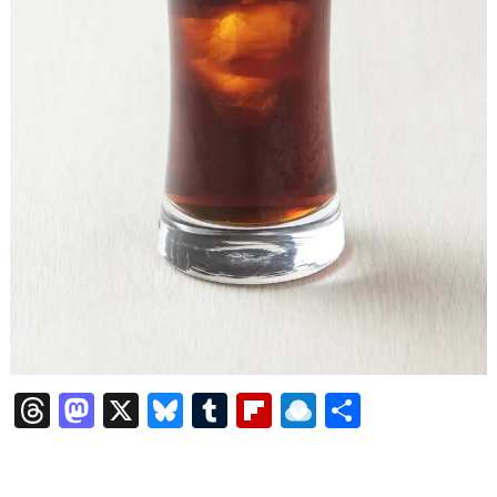
T
M
X
Bl
T
Fl
R
共
hr
a
u
u
ip
ai
有
e
st
e
m
b
n