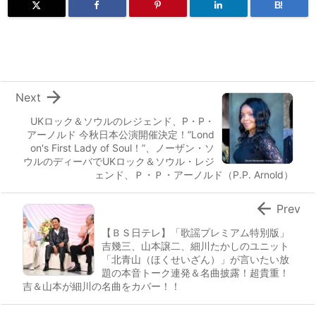
B!

Next
UKロック＆ソウルのレジェンド、P・P・
アーノルド 今秋日本公演開催決定！”Lond
on's First Lady of Soul！”、ノーザン・ソ
ウルのディーバでUKロック＆ソウル・レジ
ェンド、Ｐ・Ｐ・アーノルド（P.P. Arnold）

Prev
【ＢＳ日テレ】「歌謡プレミアム特別版」
吉幾三、山本譲二、細川たかしのユニット
「北青山（ほくせいざん）」が言いたい放
題の本音トーク連発＆名曲披露！超貴重！
吉＆山本が細川の名曲をカバー！！