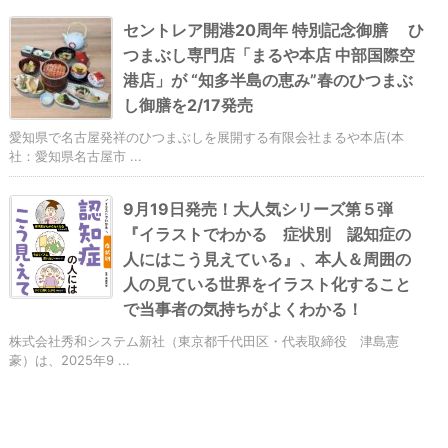
セントレア開港20周年 特別記念御膳 ひ
つまぶし専門店「まるや本店 中部国際空
港店」が “知多半島の恵み”春のひつまぶ
し御膳を2/17発売
愛知県で名古屋発祥のひつまぶしを展開する有限会社まるや本店(本
社：愛知県名古屋市 ...
9月19日発売！大人気シリーズ第５弾
『イラストでわかる 症状別 認知症の
人にはこう見えている』、本人＆周囲の
人の見ている世界をイラスト化すること
で当事者の気持ちがよくわかる！
株式会社秀和システム新社（東京都千代田区・代表取締役 津島憲
豪）は、2025年9 ...