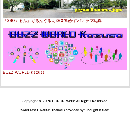
「360ぐるん」ぐるんぐるん360°動かすパノラマ写真
BUZZ WORLD Kazusa
Copyright ©
2026
GURURI World
All Rights Reserved.
WordPress Luxeritas Theme is provided by "
Thought is free
".