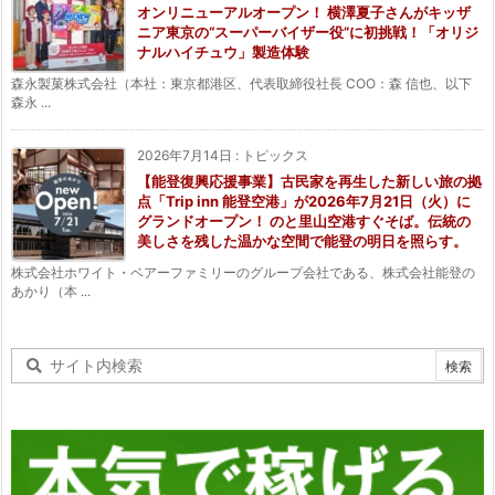
オンリニューアルオープン！ 横澤夏子さんがキッザ
ニア東京の“スーパーバイザー役”に初挑戦！「オリジ
ナルハイチュウ」製造体験
森永製菓株式会社（本社：東京都港区、代表取締役社長 COO：森 信也、以下
森永 ...
2026年7月14日
:
トピックス
【能登復興応援事業】古民家を再生した新しい旅の拠
点「Trip inn 能登空港」が2026年7月21日（火）に
グランドオープン！ のと里山空港すぐそば。伝統の
美しさを残した温かな空間で能登の明日を照らす。
株式会社ホワイト・ベアーファミリーのグループ会社である、株式会社能登の
あかり（本 ...