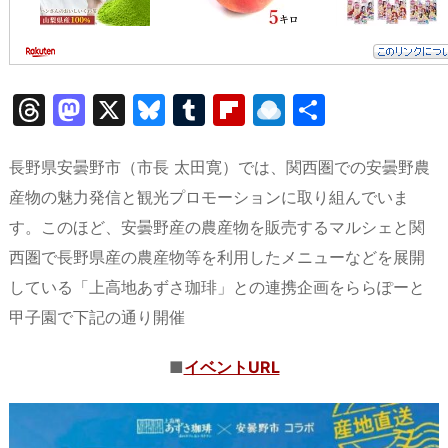
T
M
X
Bl
T
Fl
R
共
hr
a
u
u
ip
ai
有
e
st
e
m
b
n
長野県安曇野市（市長 太田寛）では、関西圏での安曇野農
a
o
s
bl
o
dr
産物の魅力発信と観光プロモーションに取り組んでいま
す。このほど、安曇野産の農産物を販売するマルシェと関
d
d
k
r
ar
o
西圏で長野県産の農産物等を利用したメニューなどを展開
s
o
y
d
p.
している「上高地あずさ珈琲」との連携企画をららぽーと
n
io
甲子園で下記の通り開催
■
イベントURL