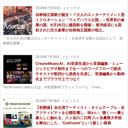
2026年7月20日
:
トピックス
自称独立国家が誕生！？大人のエンターテイメント型
ミクロネーション「ウェアハウス公国」～世界初の倉
庫の国、9月26日に建国祭を開催～ 東洋経済にも取
材された巨大倉庫が自称独立国家の領土。
「大人のための極上のエンターテイメント」を追求する新たな試みとして、自
称独立国家 ...
2026年7月19日
:
トピックス
CreateMusicAI、AI音楽生成から音源編集・ミュー
ジックビデオ制作までを一つのワークフローで提供
テキストや歌詞から楽曲を生成し、音源編集から動画
化までブラウザ上でつなぐ
TechFusion Labs LLCは、AI音楽制作プラットフォーム「Crea ...
2026年7月18日
:
トピックス
【初開催】全出演アーティスト・タイムテーブル・全
アクティビティを公開収穫し、味わい、聴く——農と
暮らしに触れる、八ヶ岳の二日間 八ヶ岳農業大学校
を舞台にした、“Cultivent”という新しい祭典