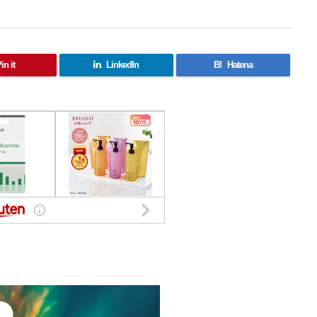
in it
LinkedIn
B!
Hatena