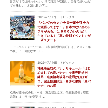
音楽だけでは終わらない。畑で野菜を収穫し、自分で焼いたピ
ザを味わい、木漏れ日の下 ...
2026年7月17日
:
トピックス
「パンダの分まで 全員全頭全羽 全力
で頑張ってます！」台本のない生のド
ラマがある。１,６００のいのちが、
生きている！「夏の特別イベント」が
一斉スタート
アドベンチャーワールド（和歌山県白浜町）は、２０２６年
の夏、「圧倒的な生（LI ...
2026年7月16日
:
トピックス
沖縄県産幻のバナナリキュール「はじ
めましての島バナナ」を販売開始 沖
縄県・奄美諸島以外の流通はほぼゼ
ロ。完全数量限定・希少な果実「島バ
ナナ」のお酒
KURAND株式会社（本社：東京都足立区、代表取締役：荻原
恭朗）は、当社が運営す ...