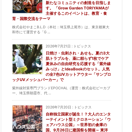
新たなコミュニティの創造を目指しま
す。 「Grow Garden TORIYAMAが
主催するこのイベントは、教育・食
育・国際交流をテーマ
株式会社やまこB.L.D（本社：埼玉県上尾市）は、東京都東大
和市にて運営する「G ...
2026年7月21日
:
トピックス
日焼け・虫刺され・あせも。夏の3大
肌トラブルを、薬に頼らず1枚でケア
夏休みの自由研究を応援する「紫外線
みっけ」とIdeaBookのセット。人気
の全7色UVカットアウター「サンブロ
ックUVメッシュパーカー」で
紫外線対策専門ブランドEPOCHAL（運営：株式会社ピーカブ
ー、埼玉県朝霞市、代 ...
2026年7月20日
:
トピックス
自称独立国家が誕生！？大人のエンタ
ーテイメント型ミクロネーション「ウ
ェアハウス公国」～世界初の倉庫の
国、9月26日に建国祭を開催～ 東洋