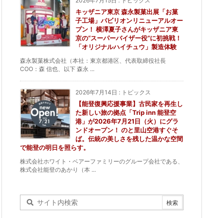
2026年7月15日
:
トピックス
キッザニア東京 森永製菓出展「お菓
子工場」パビリオンリニューアルオー
プン！ 横澤夏子さんがキッザニア東
京の“スーパーバイザー役”に初挑戦！
「オリジナルハイチュウ」製造体験
森永製菓株式会社（本社：東京都港区、代表取締役社長
COO：森 信也、以下 森永 ...
2026年7月14日
:
トピックス
【能登復興応援事業】古民家を再生し
た新しい旅の拠点「Trip inn 能登空
港」が2026年7月21日（火）にグラ
ンドオープン！ のと里山空港すぐそ
ば。伝統の美しさを残した温かな空間
で能登の明日を照らす。
株式会社ホワイト・ベアーファミリーのグループ会社である、
株式会社能登のあかり（本 ...