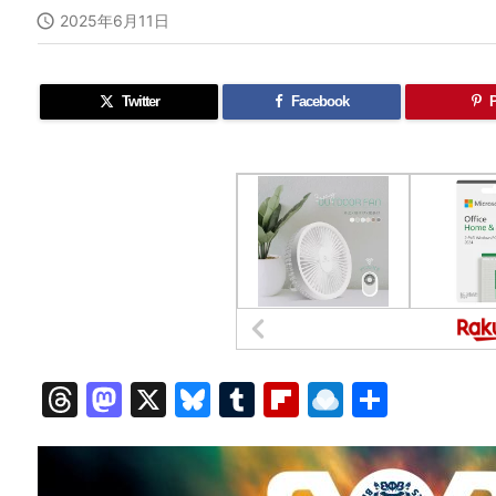

2025年6月11日
Twitter
Facebook
P
T
M
X
Bl
T
Fl
R
共
hr
a
u
u
ip
ai
有
e
st
e
m
b
n