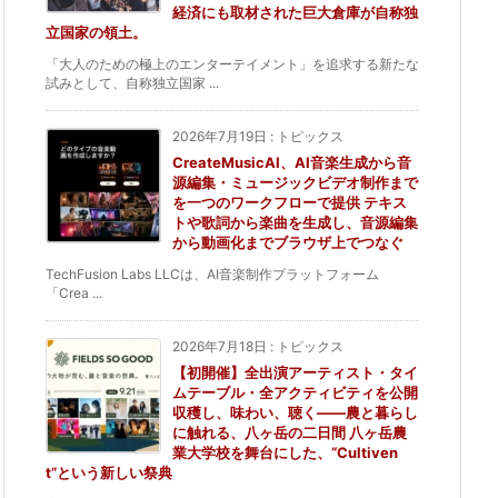
経済にも取材された巨大倉庫が自称独
立国家の領土。
「大人のための極上のエンターテイメント」を追求する新たな
試みとして、自称独立国家 ...
2026年7月19日
:
トピックス
CreateMusicAI、AI音楽生成から音
源編集・ミュージックビデオ制作まで
を一つのワークフローで提供 テキス
トや歌詞から楽曲を生成し、音源編集
から動画化までブラウザ上でつなぐ
TechFusion Labs LLCは、AI音楽制作プラットフォーム
「Crea ...
2026年7月18日
:
トピックス
【初開催】全出演アーティスト・タイ
ムテーブル・全アクティビティを公開
収穫し、味わい、聴く——農と暮らし
に触れる、八ヶ岳の二日間 八ヶ岳農
業大学校を舞台にした、“Cultiven
t”という新しい祭典