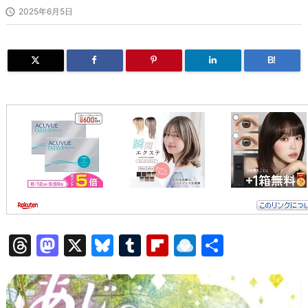

2025年6月5日
B!
T
M
X
Bl
T
Fl
R
共
hr
a
u
u
ip
ai
有
e
st
e
m
b
n