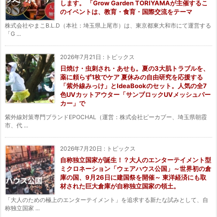
します。 「Grow Garden TORIYAMAが主催するこ
のイベントは、教育・食育・国際交流をテーマ
株式会社やまこB.L.D（本社：埼玉県上尾市）は、東京都東大和市にて運営する
「G ...
2026年7月21日
:
トピックス
日焼け・虫刺され・あせも。夏の3大肌トラブルを、
薬に頼らず1枚でケア 夏休みの自由研究を応援する
「紫外線みっけ」とIdeaBookのセット。人気の全7
色UVカットアウター「サンブロックUVメッシュパー
カー」で
紫外線対策専門ブランドEPOCHAL（運営：株式会社ピーカブー、埼玉県朝霞
市、代 ...
2026年7月20日
:
トピックス
自称独立国家が誕生！？大人のエンターテイメント型
ミクロネーション「ウェアハウス公国」～世界初の倉
庫の国、9月26日に建国祭を開催～ 東洋経済にも取
材された巨大倉庫が自称独立国家の領土。
「大人のための極上のエンターテイメント」を追求する新たな試みとして、自
称独立国家 ...