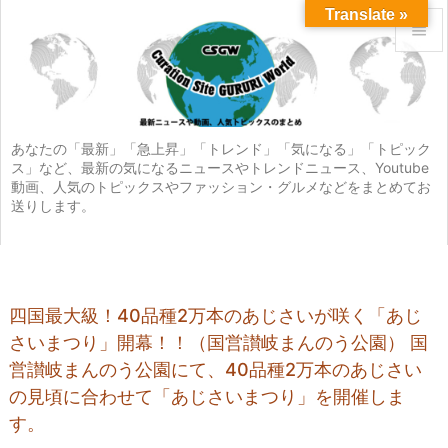
Translate »


メニュ

サイド
あなたの「最新」「急上昇」「トレンド」「気になる」「トピック
ス」など、最新の気になるニュースやトレンドニュース、Youtube

動画、人気のトピックスやファッション・グルメなどをまとめてお
前へ
送りします。

次へ

検索
四国最大級！40品種2万本のあじさいが咲く「あじ
さいまつり」開幕！！（国営讃岐まんのう公園） 国
営讃岐まんのう公園にて、40品種2万本のあじさい
の見頃に合わせて「あじさいまつり」を開催しま
す。