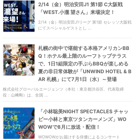
2/14（金）明治安田J1 第1節 C大阪戦
「WEST.小瀧 望さん」来場決定！
2/14（金）明治安田J1リーグ 第1節 セレッソ大阪戦
にてスペシャルゲストとし ...
札幌の街中で堪能する本格アメリカンBB
Q！ホテル最上階のルーフトップテラス
で、1日1組限定の手ぶらBBQが楽しめる
夏の非日常体験が「UNWIND HOTEL & B
AR 札幌」にて7月1日（水）～登場
株式会社グローバルエージェンツ（本社：東京都渋谷区、代表取締
役：山﨑剛）は、全国 ...
「小林聡美NIGHT SPECTACLES チャッ
ピー小林と東京ツタンカーメンズ」WO
WOWで8月に放送・配信！
WOWOWがお届けする俳優によるコンサート