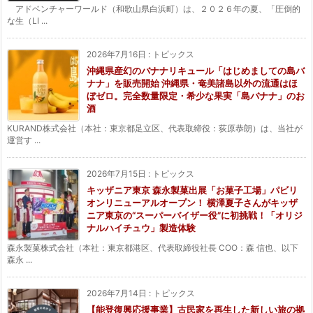
アドベンチャーワールド（和歌山県白浜町）は、２０２６年の夏、「圧倒的
な生（LI ...
2026年7月16日
:
トピックス
沖縄県産幻のバナナリキュール「はじめましての島バ
ナナ」を販売開始 沖縄県・奄美諸島以外の流通はほ
ぼゼロ。完全数量限定・希少な果実「島バナナ」のお
酒
KURAND株式会社（本社：東京都足立区、代表取締役：荻原恭朗）は、当社が
運営す ...
2026年7月15日
:
トピックス
キッザニア東京 森永製菓出展「お菓子工場」パビリ
オンリニューアルオープン！ 横澤夏子さんがキッザ
ニア東京の“スーパーバイザー役”に初挑戦！「オリジ
ナルハイチュウ」製造体験
森永製菓株式会社（本社：東京都港区、代表取締役社長 COO：森 信也、以下
森永 ...
2026年7月14日
:
トピックス
【能登復興応援事業】古民家を再生した新しい旅の拠