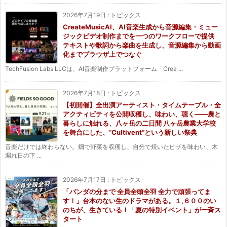
2026年7月19日
:
トピックス
CreateMusicAI、AI音楽生成から音源編集・ミュー
ジックビデオ制作までを一つのワークフローで提供
テキストや歌詞から楽曲を生成し、音源編集から動画
化までブラウザ上でつなぐ
TechFusion Labs LLCは、AI音楽制作プラットフォーム「Crea ...
2026年7月18日
:
トピックス
【初開催】全出演アーティスト・タイムテーブル・全
アクティビティを公開収穫し、味わい、聴く——農と
暮らしに触れる、八ヶ岳の二日間 八ヶ岳農業大学校
を舞台にした、“Cultivent”という新しい祭典
音楽だけでは終わらない。畑で野菜を収穫し、自分で焼いたピザを味わい、木
漏れ日の下 ...
2026年7月17日
:
トピックス
「パンダの分まで 全員全頭全羽 全力で頑張ってま
す！」台本のない生のドラマがある。１,６００のい
のちが、生きている！「夏の特別イベント」が一斉ス
タート