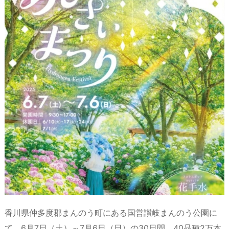
a
o
s
bl
o
dr
d
d
k
r
ar
o
s
o
y
d
p.
n
io
香川県仲多度郡まんのう町にある国営讃岐まんのう公園に
て、6月7日（土）～7月6日（日）の30日間、40品種2万本