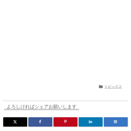
d
d
k
r
ar
o
s
o
y
d
p.
n
io

トピックス
よろしければシェアお願いします
B!