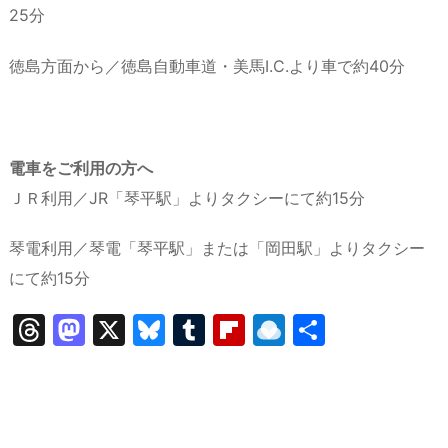
25分
徳島方面から／徳島自動車道・美馬I.C.より車で約40分
電車をご利用の方へ
ＪＲ利用／JR「琴平駅」よりタクシーにて約15分
琴電利用／琴電「琴平駅」または「岡田駅」よりタクシー
にて約15分
T
M
X
Bl
T
Fl
R
共
hr
a
u
u
ip
ai
有
e
st
e
m
b
n
a
o
s
bl
o
dr