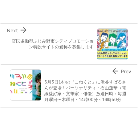

Next
官民協働型ふじみ野市シティプロモーショ
ン特設サイトの愛称を募集します

Prev
6月5日(木)の『こねくと』に渋谷すばるさ
んが登場！パーソナリティ：石山蓮華（電
線愛好家・文筆家・俳優）放送日時：毎週
月曜日〜木曜日・14時00分～16時50分