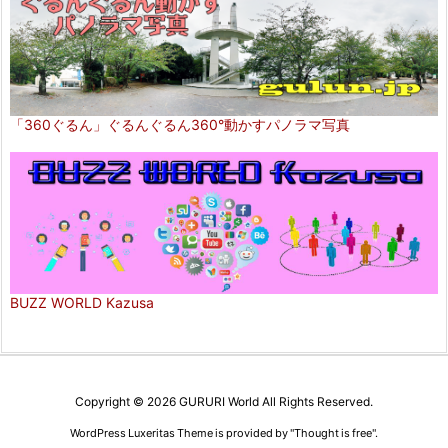
「360ぐるん」ぐるんぐるん360°動かすパノラマ写真
BUZZ WORLD Kazusa
Copyright ©
2026
GURURI World
All Rights Reserved.
WordPress Luxeritas Theme is provided by "
Thought is free
".