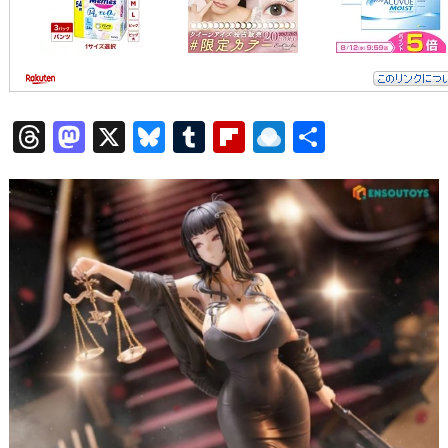
T
M
X
Bl
T
Fl
R
共
hr
a
u
u
ip
ai
有
e
st
e
m
b
n
a
o
s
bl
o
dr
d
d
k
r
ar
o
s
o
y
d
p.
n
io