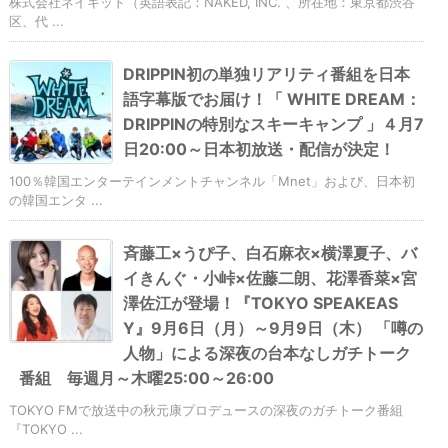
株式会社ネイキッド（英語表記：NAKED, INC. 、所在地：東京都渋谷
区、代 ...
DRIPPIN初の単独リアリティ番組を日本
語字幕版でお届け！「 WHITE DREAM：
DRIPPINの特別なスキーキャンプ 」４月7
日20:00～日本初放送・配信が決定！
100％韓国エンターテインメントチャンネル「Mnet」および、日本初
の韓国エンタ ...
斉藤工×うぴ子、白石麻衣×横澤夏子、バ
イきんぐ・小峠×佐藤二朗、花澤香菜×宮
澤佐江が登場！『TOKYO SPEAKEAS
Y』9月6日（月）～9月9日（木） 「噂の
人物」による深夜の台本なしガチトーク
番組 毎週月～木曜25:00～26:00
TOKYO FMで放送中の秋元康プロデュースの深夜のガチトーク番組
『TOKYO ...