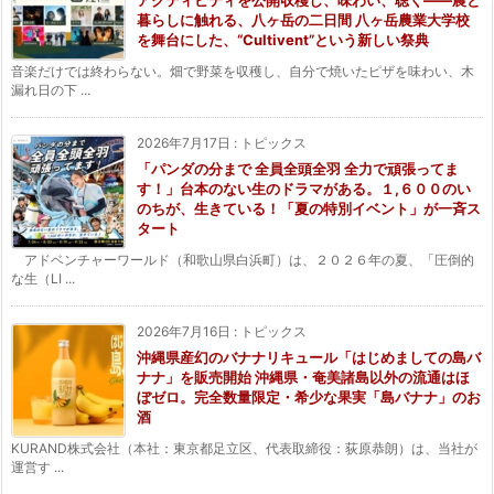
アクティビティを公開収穫し、味わい、聴く——農と
暮らしに触れる、八ヶ岳の二日間 八ヶ岳農業大学校
を舞台にした、“Cultivent”という新しい祭典
音楽だけでは終わらない。畑で野菜を収穫し、自分で焼いたピザを味わい、木
漏れ日の下 ...
2026年7月17日
:
トピックス
「パンダの分まで 全員全頭全羽 全力で頑張ってま
す！」台本のない生のドラマがある。１,６００のい
のちが、生きている！「夏の特別イベント」が一斉ス
タート
アドベンチャーワールド（和歌山県白浜町）は、２０２６年の夏、「圧倒的
な生（LI ...
2026年7月16日
:
トピックス
沖縄県産幻のバナナリキュール「はじめましての島バ
ナナ」を販売開始 沖縄県・奄美諸島以外の流通はほ
ぼゼロ。完全数量限定・希少な果実「島バナナ」のお
酒
KURAND株式会社（本社：東京都足立区、代表取締役：荻原恭朗）は、当社が
運営す ...