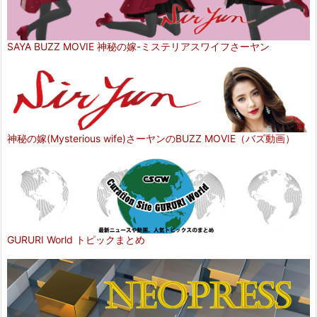
SAYA BUZZ MOVIE 神秘の嫁-ミステリアスワイフさーヤン
神秘の嫁(Mysterious wife)さーヤンのBUZZ MOVIE（バズ動画）
GURURI World トピックまとめ