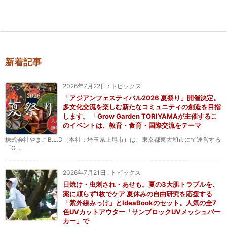
新着記事
2026年7月22日
:
トピックス
「アジアンフェスティバル2026 夏祭り」開催決定。
多文化交流を楽しむ新たなコミュニティの創造を目指
します。 「Grow Garden TORIYAMAが主催するこ
のイベントは、教育・食育・国際交流をテーマ
株式会社やまこB.L.D（本社：埼玉県上尾市）は、東京都東大和市にて運営する
「G ...
2026年7月21日
:
トピックス
日焼け・虫刺され・あせも。夏の3大肌トラブルを、
薬に頼らず1枚でケア 夏休みの自由研究を応援する
「紫外線みっけ」とIdeaBookのセット。人気の全7
色UVカットアウター「サンブロックUVメッシュパー
カー」で