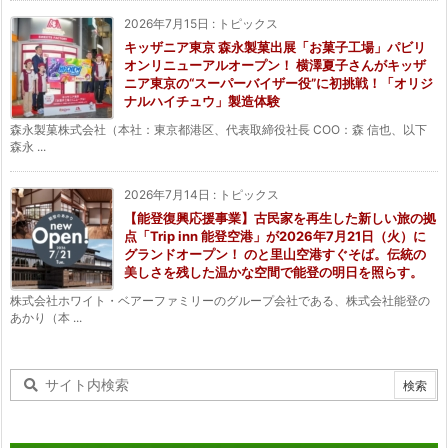
2026年7月15日
:
トピックス
キッザニア東京 森永製菓出展「お菓子工場」パビリ
オンリニューアルオープン！ 横澤夏子さんがキッザ
ニア東京の“スーパーバイザー役”に初挑戦！「オリジ
ナルハイチュウ」製造体験
森永製菓株式会社（本社：東京都港区、代表取締役社長 COO：森 信也、以下
森永 ...
2026年7月14日
:
トピックス
【能登復興応援事業】古民家を再生した新しい旅の拠
点「Trip inn 能登空港」が2026年7月21日（火）に
グランドオープン！ のと里山空港すぐそば。伝統の
美しさを残した温かな空間で能登の明日を照らす。
株式会社ホワイト・ベアーファミリーのグループ会社である、株式会社能登の
あかり（本 ...