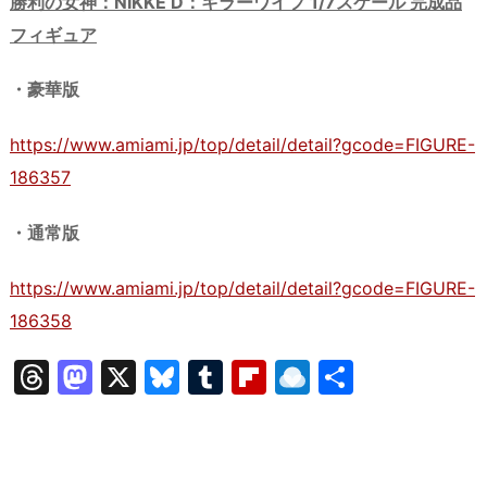
勝利の女神：NIKKE D：キラーワイフ 1/7スケール 完成品
フィギュア
・豪華版
https://www.amiami.jp/top/detail/detail?gcode=FIGURE-
186357
・通常版
https://www.amiami.jp/top/detail/detail?gcode=FIGURE-
186358
T
M
X
Bl
T
Fl
R
共
hr
a
u
u
ip
ai
有
e
st
e
m
b
n
a
o
s
bl
o
dr