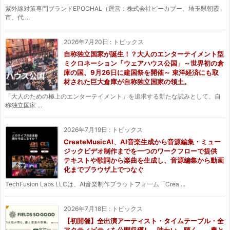
紫外線対策専門ブランドEPOCHAL（運営：株式会社ピーカブー、埼玉県朝霞
市、代 ...
2026年7月20日
:
トピックス
自称独立国家が誕生！？大人のエンターテイメント型
ミクロネーション「ウェアハウス公国」～世界初の倉
庫の国、9月26日に建国祭を開催～ 東洋経済にも取
材された巨大倉庫が自称独立国家の領土。
「大人のための極上のエンターテイメント」を追求する新たな試みとして、自
称独立国家 ...
2026年7月19日
:
トピックス
CreateMusicAI、AI音楽生成から音源編集・ミュー
ジックビデオ制作までを一つのワークフローで提供
テキストや歌詞から楽曲を生成し、音源編集から動画
化までブラウザ上でつなぐ
TechFusion Labs LLCは、AI音楽制作プラットフォーム「Crea ...
2026年7月18日
:
トピックス
【初開催】全出演アーティスト・タイムテーブル・全