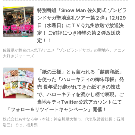
特別番組「Snow Man 佐久間式 ゾンビラ
ンドサガ聖地巡礼ツアー第２弾」12月29
日（水曜日）にＴＶＱ九州放送で放送決
定！ ご好評につき待望の第２弾放送決
定！！
佐賀県が舞台の人気TVアニメ『ゾンビランドサガ』の聖地を、アニメ
大好きジャニーズ ...
「紙の王様」とも言われる「越前和紙」
を使った『ハローキティの御朱印帳』発
売 長年受け継がれてきた紙すきの技法
で、ハローキティを漉かし柄で表現。ご
当地キティTwitter公式アカウントにて
「フォロー＆リツイートキャンペーン」開催！
株式会社あすなろ舎（本社：神奈川県大和市、代表取締役社長：石川
浩三）では、福井県 ...