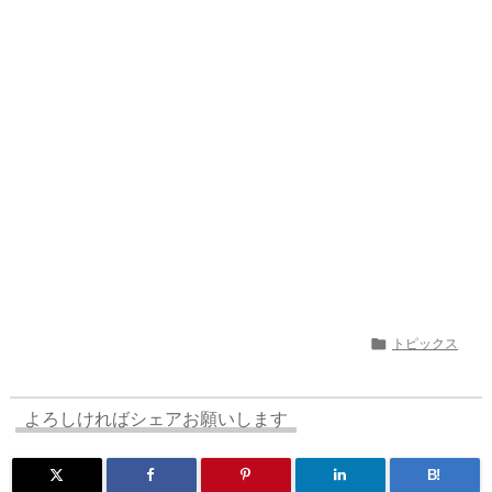
d
d
k
r
ar
o
s
o
y
d
p.
n
io

トピックス
よろしければシェアお願いします
B!