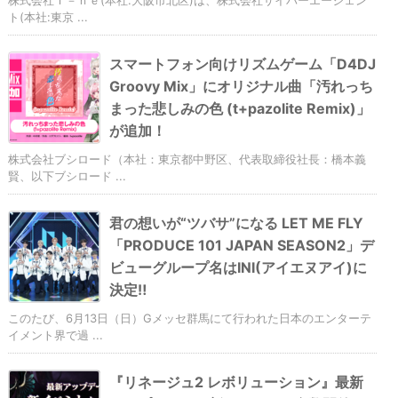
ト(本社:東京 ...
スマートフォン向けリズムゲーム「D4DJ
Groovy Mix」にオリジナル曲「汚れっち
まった悲しみの色 (t+pazolite Remix)」
が追加！
株式会社ブシロード（本社：東京都中野区、代表取締役社長：橋本義
賢、以下ブシロード ...
君の想いが“ツバサ”になる LET ME FLY
「PRODUCE 101 JAPAN SEASON2」デ
ビューグループ名はINI(アイエヌアイ)に
決定‼
このたび、6月13日（日）Gメッセ群馬にて行われた日本のエンターテ
イメント界で過 ...
『リネージュ2 レボリューション』最新