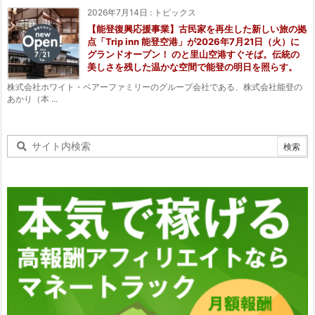
2026年7月14日
:
トピックス
【能登復興応援事業】古民家を再生した新しい旅の拠
点「Trip inn 能登空港」が2026年7月21日（火）に
グランドオープン！ のと里山空港すぐそば。伝統の
美しさを残した温かな空間で能登の明日を照らす。
株式会社ホワイト・ベアーファミリーのグループ会社である、株式会社能登の
あかり（本 ...