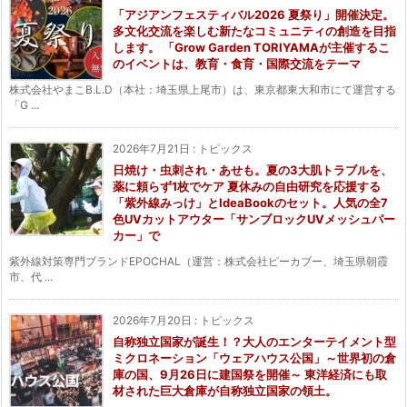
「アジアンフェスティバル2026 夏祭り」開催決定。
多文化交流を楽しむ新たなコミュニティの創造を目指
します。 「Grow Garden TORIYAMAが主催するこ
のイベントは、教育・食育・国際交流をテーマ
株式会社やまこB.L.D（本社：埼玉県上尾市）は、東京都東大和市にて運営する
「G ...
2026年7月21日
:
トピックス
日焼け・虫刺され・あせも。夏の3大肌トラブルを、
薬に頼らず1枚でケア 夏休みの自由研究を応援する
「紫外線みっけ」とIdeaBookのセット。人気の全7
色UVカットアウター「サンブロックUVメッシュパー
カー」で
紫外線対策専門ブランドEPOCHAL（運営：株式会社ピーカブー、埼玉県朝霞
市、代 ...
2026年7月20日
:
トピックス
自称独立国家が誕生！？大人のエンターテイメント型
ミクロネーション「ウェアハウス公国」～世界初の倉
庫の国、9月26日に建国祭を開催～ 東洋経済にも取
材された巨大倉庫が自称独立国家の領土。