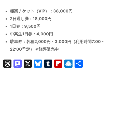
極楽チケット（VIP）：38,000円
2日通し券：18,000円
1日券：9,500円
中高生1日券：4,000円
駐車券：各種2,000円・3,000円（利用時間7:00～
22:00予定） ※好評販売中
T
M
X
Bl
T
Fl
R
共
hr
a
u
u
ip
ai
有
e
st
e
m
b
n
a
o
s
bl
o
dr
d
d
k
r
ar
o
s
o
y
d
p.
n
io