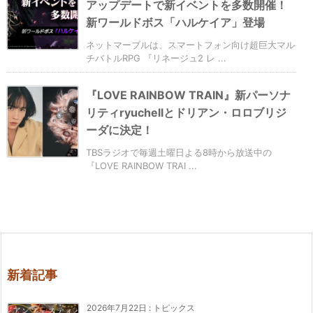
アップデートで新イベントを多数開催！
新ワールドボス「ハルケイア」登場
ネットマーブルは、スマートフォン向け超巨大マル
チバトルRPG 『リネージュ2 レ ...
『LOVE RAINBOW TRAIN』新パーソナ
リティryuchellとドリアン・ロロブリジ
ーダに決定！
TBSラジオで毎週土曜日よる8時から放送中の
『LOVE RAINBOW TRAI ...
新着記事
2026年7月22日
:
トピックス