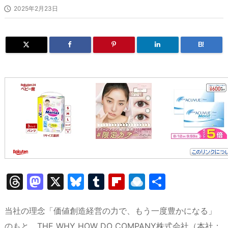

2025年2月23日
B!
T
M
X
Bl
T
Fl
R
共
hr
a
u
u
ip
ai
有
e
st
e
m
b
n
当社の理念「価値創造経営の力で、もう一度豊かになる」
のもと、THE WHY HOW DO COMPANY株式会社（本社：