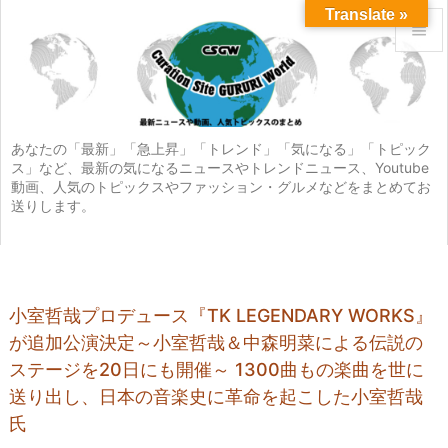
Translate »


メニュ

サイド
あなたの「最新」「急上昇」「トレンド」「気になる」「トピック
ス」など、最新の気になるニュースやトレンドニュース、Youtube

動画、人気のトピックスやファッション・グルメなどをまとめてお
前へ
送りします。

次へ

検索
小室哲哉プロデュース『TK LEGENDARY WORKS』
が追加公演決定～小室哲哉＆中森明菜による伝説の
ステージを20日にも開催～ 1300曲もの楽曲を世に
送り出し、日本の音楽史に革命を起こした小室哲哉
氏