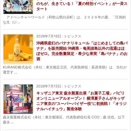
のちが、生きている！「夏の特別イベント」が一斉ス
タート
アドベンチャーワールド（和歌山県白浜町）は、２０２６年の夏、「圧倒的
な生（LI ...
2026年7月16日
:
トピックス
沖縄県産幻のバナナリキュール「はじめましての島バ
ナナ」を販売開始 沖縄県・奄美諸島以外の流通はほ
ぼゼロ。完全数量限定・希少な果実「島バナナ」のお
酒
KURAND株式会社（本社：東京都足立区、代表取締役：荻原恭朗）は、当社が
運営す ...
2026年7月15日
:
トピックス
キッザニア東京 森永製菓出展「お菓子工場」パビリ
オンリニューアルオープン！ 横澤夏子さんがキッザ
ニア東京の“スーパーバイザー役”に初挑戦！「オリジ
ナルハイチュウ」製造体験
森永製菓株式会社（本社：東京都港区、代表取締役社長 COO：森 信也、以下
森永 ...