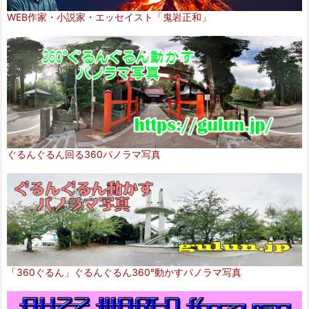
WEB作家・小説家・エッセイスト「鬼岩正和」
ぐるんぐるん回る360パノラマ写真
「360ぐるん」ぐるんぐるん360°動かすパノラマ写真