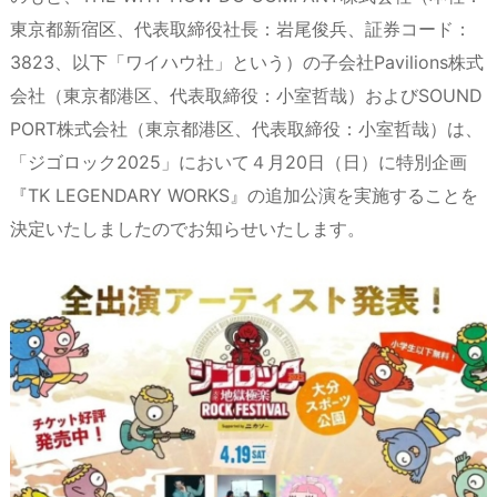
a
o
s
bl
o
dr
東京都新宿区、代表取締役社長：岩尾俊兵、証券コード：
d
d
k
r
ar
o
3823、以下「ワイハウ社」という）の子会社Pavilions株式
s
o
y
d
p.
会社（東京都港区、代表取締役：小室哲哉）およびSOUND
n
io
PORT株式会社（東京都港区、代表取締役：小室哲哉）は、
「ジゴロック2025」において４月20日（日）に特別企画
『TK LEGENDARY WORKS』の追加公演を実施することを
決定いたしましたのでお知らせいたします。