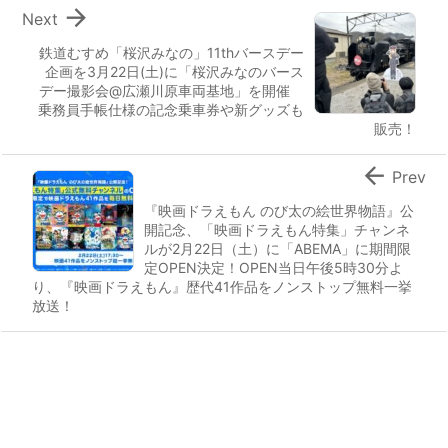

Next
鉄道むすめ「桜沢みなの」11thバースデー
企画を3月22日(土)に「桜沢みなのバース
デー撮影会@広瀬川原車両基地」を開催
乗務員手帳仕様の記念乗車券や新グッズも
販売！

Prev
『映画ドラえもん のび太の絵世界物語』公
開記念、「映画ドラえもん特集」チャンネ
ルが2月22日（土）に「ABEMA」に期間限
定OPEN決定！OPEN当日午後5時30分よ
り、『映画ドラえもん』歴代41作品をノンストップ無料一挙
放送！