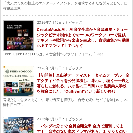
「大人のための極上のエンターテイメント」を追求する新たな試みとして、自
称独立国家 ...
2026年7月19日
:
トピックス
CreateMusicAI、AI音楽生成から音源編集・ミュー
ジックビデオ制作までを一つのワークフローで提供
テキストや歌詞から楽曲を生成し、音源編集から動画
化までブラウザ上でつなぐ
TechFusion Labs LLCは、AI音楽制作プラットフォーム「Crea ...
2026年7月18日
:
トピックス
【初開催】全出演アーティスト・タイムテーブル・全
アクティビティを公開収穫し、味わい、聴く——農と
暮らしに触れる、八ヶ岳の二日間 八ヶ岳農業大学校
を舞台にした、“Cultivent”という新しい祭典
音楽だけでは終わらない。畑で野菜を収穫し、自分で焼いたピザを味わい、木
漏れ日の下 ...
2026年7月17日
:
トピックス
「パンダの分まで 全員全頭全羽 全力で頑張ってま
す！」台本のない生のドラマがある。１,６００のい