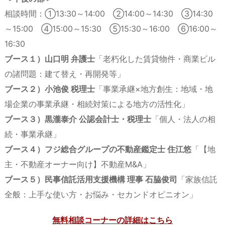
相談時間：①13:30～14:00 ②14:00～14:30 ③14:30
～15:00 ④15:00～15:30 ⑤15:30～16:00 ⑥16:00～
16:30
ブース１）山口明 弁護士
「老朽化した賃貸物件・商業ビル
の諸問題：建て替え・再開発等」
ブース２）小池俊 税理士
「事業承継×地方創生：地域・地
場企業の事業承継・相続対策による地方の活性化」
ブース３）黒瀧泰介 公認会計士・税理士
「個人・法人の相
続・事業承継」
ブース４）フジ総合グループの不動産鑑定士 住江悠
「【地
主・不動産オーナー向け】不動産M&A」
ブース５）民事信託活用支援機構 理事 石脇俊司
「家族信託
全般：上手な使い方・お悩み・セカンドオピニオン」
無料相談コーナーの詳細はこちら