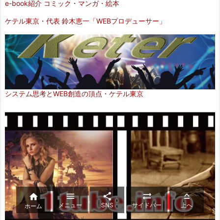
e-book紹介 コミック・マンガ・絵本
ケテル東京・代表 鈴木恵一「WEBプロデューサー」
システム思考とWEB創造の頂点・ケテル東京





メニュー
SNS
サイドバー
上へ
ホーム