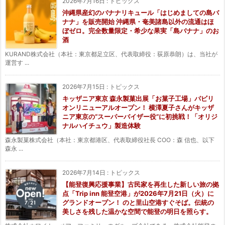
2026年7月16日
:
トピックス
沖縄県産幻のバナナリキュール「はじめましての島バ
ナナ」を販売開始 沖縄県・奄美諸島以外の流通はほ
ぼゼロ。完全数量限定・希少な果実「島バナナ」のお
酒
KURAND株式会社（本社：東京都足立区、代表取締役：荻原恭朗）は、当社が
運営す ...
2026年7月15日
:
トピックス
キッザニア東京 森永製菓出展「お菓子工場」パビリ
オンリニューアルオープン！ 横澤夏子さんがキッザ
ニア東京の“スーパーバイザー役”に初挑戦！「オリジ
ナルハイチュウ」製造体験
森永製菓株式会社（本社：東京都港区、代表取締役社長 COO：森 信也、以下
森永 ...
2026年7月14日
:
トピックス
【能登復興応援事業】古民家を再生した新しい旅の拠
点「Trip inn 能登空港」が2026年7月21日（火）に
グランドオープン！ のと里山空港すぐそば。伝統の
美しさを残した温かな空間で能登の明日を照らす。