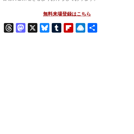
無料来場登録はこちら
T
M
X
Bl
T
Fl
R
共
hr
a
u
u
ip
ai
有
e
st
e
m
b
n
a
o
s
bl
o
dr
d
d
k
r
ar
o
s
o
y
d
p.
n
io