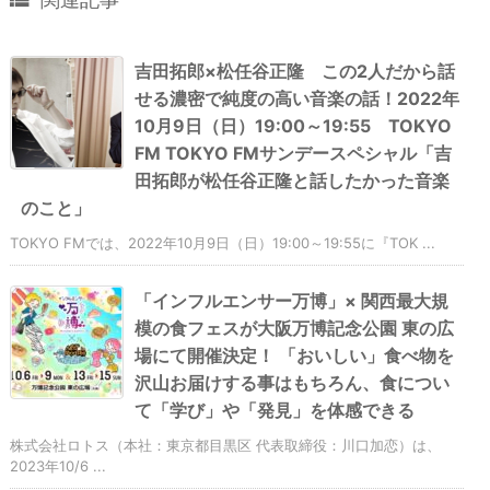
吉田拓郎×松任谷正隆 この2人だから話
せる濃密で純度の高い音楽の話！2022年
10月9日（日）19:00～19:55 TOKYO
FM TOKYO FMサンデースペシャル「吉
田拓郎が松任谷正隆と話したかった音楽
のこと」
TOKYO FMでは、2022年10月9日（日）19:00～19:55に『TOK ...
「インフルエンサー万博」× 関西最大規
模の食フェスが大阪万博記念公園 東の広
場にて開催決定！ 「おいしい」食べ物を
沢山お届けする事はもちろん、食につい
て「学び」や「発見」を体感できる
株式会社ロトス（本社：東京都目黒区 代表取締役：川口加恋）は、
2023年10/6 ...