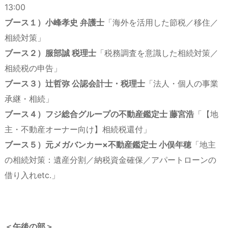
13:00
ブース１）小峰孝史 弁護士
「海外を活用した節税／移住／
相続対策」
ブース２）服部誠 税理士
「税務調査を意識した相続対策／
相続税の申告」
ブース３）辻哲弥 公認会計士・税理士
「法人・個人の事業
承継・相続」
ブース４）フジ総合グループの不動産鑑定士 藤宮浩
「【地
主・不動産オーナー向け】相続税還付」
ブース５）元メガバンカー×不動産鑑定士 小俣年穂
「地主
の相続対策：遺産分割／納税資金確保／アパートローンの
借り入れetc.」
＜午後の部＞