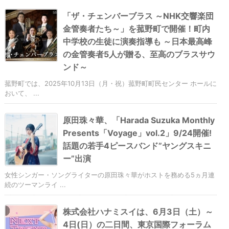
「ザ・チェンバーブラス ～NHK交響楽団
金管奏者たち～」を菰野町で開催！町内
中学校の生徒に演奏指導も ～日本最高峰
の金管奏者5人が贈る、至高のブラスサウ
ンド～
菰野町では、2025年10月13日（月・祝）菰野町町民センター ホールに
おいて、 ...
原田珠々華、「Harada Suzuka Monthly
Presents「Voyage」vol.2」9/24開催!
話題の若手4ピースバンド”ヤングスキニ
ー”出演
女性シンガー・ソングライターの原田珠々華がホストを務める5ヵ月連
続のツーマンライ ...
株式会社ハナミスイは、6月3日（土）～
4日(日）の二日間、東京国際フォーラム