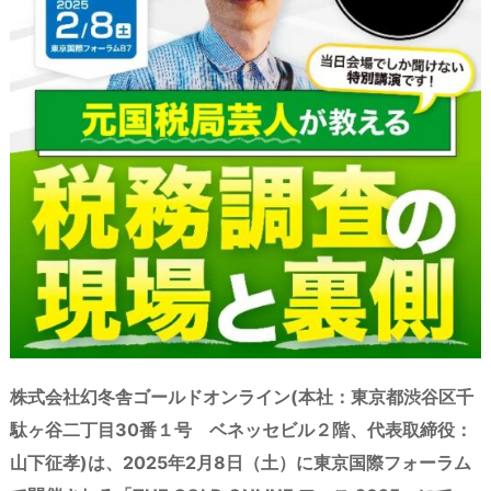
s
o
y
d
p.
n
io
株式会社幻冬舎ゴールドオンライン(本社：東京都渋谷区千
駄ヶ谷二丁目30番１号 ベネッセビル２階、代表取締役：
山下征孝)は、2025年2月8日（土）に東京国際フォーラム