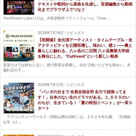
テキストや歌詞から楽曲を生成し、音源編集から動画
化までブラウザ上でつなぐ
TechFusion Labs LLCは、AI音楽制作プラットフォーム「Crea ...
2026年7月18日
:
トピックス
【初開催】全出演アーティスト・タイムテーブル・全
アクティビティを公開収穫し、味わい、聴く——農と
暮らしに触れる、八ヶ岳の二日間 八ヶ岳農業大学校
を舞台にした、“Cultivent”という新しい祭典
音楽だけでは終わらない。畑で野菜を収穫し、自分で焼いたピザを味わい、木
漏れ日の下 ...
2026年7月17日
:
トピックス
「パンダの分まで 全員全頭全羽 全力で頑張ってま
す！」台本のない生のドラマがある。１,６００のい
のちが、生きている！「夏の特別イベント」が一斉ス
タート
アドベンチャーワールド（和歌山県白浜町）は、２０２６年の夏、「圧倒的
な生（LI ...