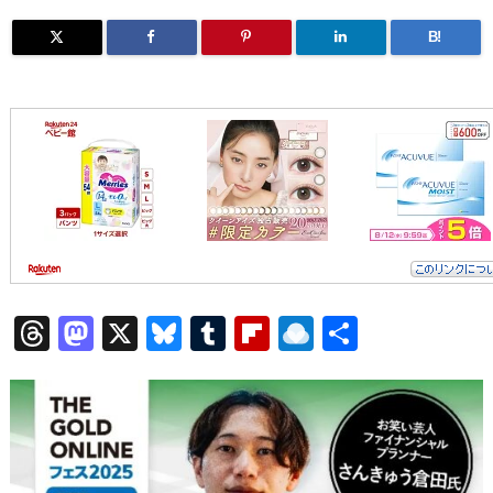
B!
T
M
X
Bl
T
Fl
R
共
hr
a
u
u
ip
ai
有
e
st
e
m
b
n
a
o
s
bl
o
dr
d
d
k
r
ar
o