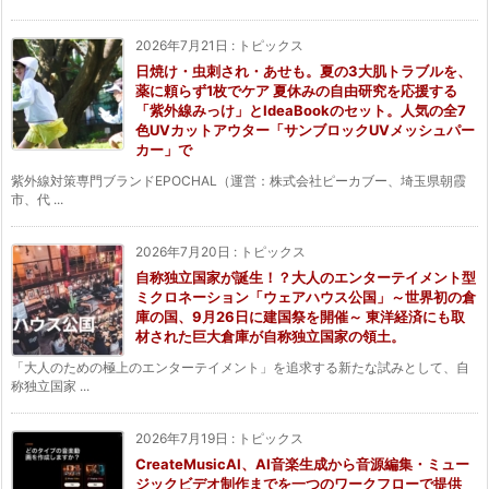
2026年7月21日
:
トピックス
日焼け・虫刺され・あせも。夏の3大肌トラブルを、
薬に頼らず1枚でケア 夏休みの自由研究を応援する
「紫外線みっけ」とIdeaBookのセット。人気の全7
色UVカットアウター「サンブロックUVメッシュパー
カー」で
紫外線対策専門ブランドEPOCHAL（運営：株式会社ピーカブー、埼玉県朝霞
市、代 ...
2026年7月20日
:
トピックス
自称独立国家が誕生！？大人のエンターテイメント型
ミクロネーション「ウェアハウス公国」～世界初の倉
庫の国、9月26日に建国祭を開催～ 東洋経済にも取
材された巨大倉庫が自称独立国家の領土。
「大人のための極上のエンターテイメント」を追求する新たな試みとして、自
称独立国家 ...
2026年7月19日
:
トピックス
CreateMusicAI、AI音楽生成から音源編集・ミュー
ジックビデオ制作までを一つのワークフローで提供