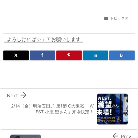

トピックス
よろしければシェアお願いします
B!

Next
2/14（金）明治安田J1 第1節 C大阪戦 「W
EST.小瀧 望さん」来場決定！

Prev