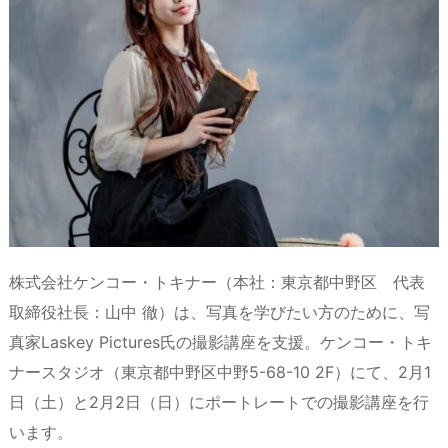
d
d
k
r
ar
o
s
o
y
d
p.
n
io
株式会社ケンコー・トキナー（本社：東京都中野区 代表
取締役社長：山中 徹）は、写真を学びたい方のために、写
真家Laskey Pictures氏の撮影講座を支援。ケンコー・トキ
ナースタジオ（東京都中野区中野5-68-10 2F）にて、2月1
日（土）と2月2日（日）にポートレートでの撮影講座を行
います。