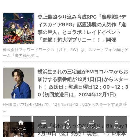
史上最凶やり込み育成RPG『魔界戦記デ
ィスガイアRPG』話題沸騰の人気作『進
撃の巨人』とコラボ！レイドイベント
「進撃！超大型プリニー！！」開催
株式会社フォワードワークス（以下、FW）は、スマートフォン向けゲ
ーム『魔界戦記デ ...
横浜生まれの三宅健がFMヨコハマからお
届けする新番組が12月1日(日)からスター
ト！ 放送日：毎週日曜日12：00～12：3
0 (初回放送日は、2024年12月1日)
FMヨコハマ(84.7MHz)で、12月1日(日)12：00からスタートする新番
...





映画『名付けようのない踊り』Blu-ray 1
メニュー
SNS
サイドバー
上へ
ホーム
2月16日（金）発売！ 現在、「テレ東本