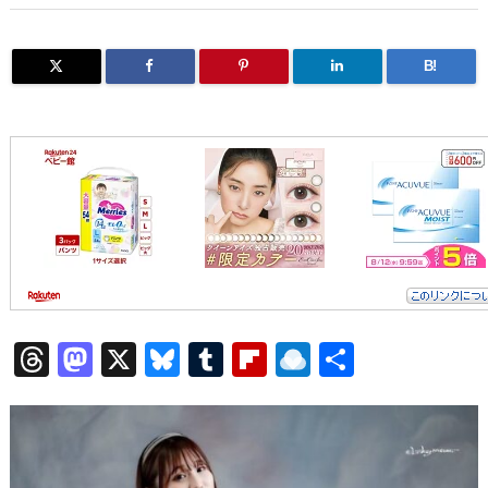
B!
T
M
X
Bl
T
Fl
R
共
hr
a
u
u
ip
ai
有
e
st
e
m
b
n
a
o
s
bl
o
dr