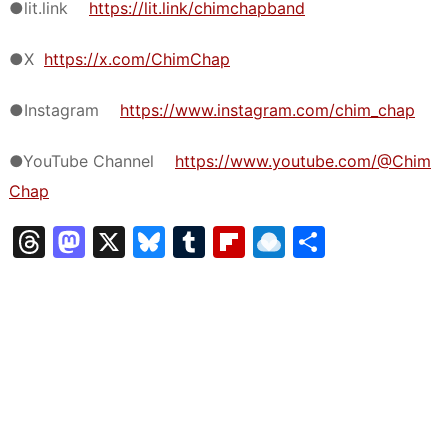
●lit.link
https://lit.link/chimchapband
●X
https://x.com/ChimChap
●Instagram
https://www.instagram.com/chim_chap
●YouTube Channel
https://www.youtube.com/@Chim
Chap
T
M
X
Bl
T
Fl
R
共
hr
a
u
u
ip
ai
有
e
st
e
m
b
n
a
o
s
bl
o
dr
d
d
k
r
ar
o
s
o
y
d
p.
n
io