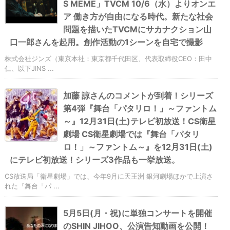
S MEME」TVCM 10/6（水）よりオンエ
ア 働き方が自由になる時代。新たな社会
問題を描いたTVCMにサカナクション山
口一郎さんを起用。創作活動の1シーンを自宅で撮影
株式会社ジンズ（東京本社：東京都千代田区、代表取締役CEO：田中
仁、以下JINS ...
加藤 諒さんのコメントが到着！シリーズ
第4弾『舞台「パタリロ！」～ファントム
～』12月31日(土)テレビ初放送！CS衛星
劇場 CS衛星劇場では『舞台「パタリ
ロ！」～ファントム～』を12月31日(土)
にテレビ初放送！シリーズ3作品も一挙放送。
CS放送局「衛星劇場」では、今年9月に天王洲 銀河劇場ほかで上演さ
れた『舞台「パ ...
5月5日(月・祝)に単独コンサートを開催
のSHIN JIHOO、公演告知動画を公開！