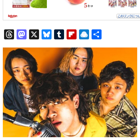
T
M
X
Bl
T
Fl
R
共
hr
a
u
u
ip
ai
有
e
st
e
m
b
n
a
o
s
bl
o
dr
d
d
k
r
ar
o
s
o
y
d
p.
n
io