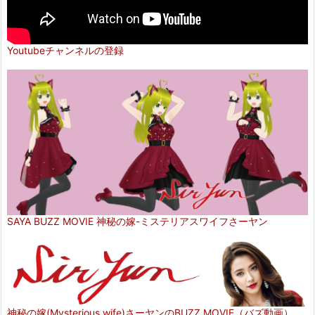
Youtubeチャンネルの登録
SAYA BUZZ MOVIE 神秘の嫁-ミステリアスワイフさーヤン
神秘の嫁(Mysterious wife)さーヤンのBUZZ MOVIE（バズ動画）