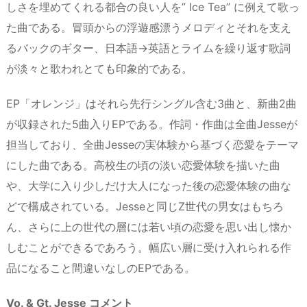
しさを埋めてくれる都合の良い人を” Ice Tea” に例えて歌っ
た曲である。冒頭からの浮遊感漂うメロディとそれを支え
るバックのギター、日本語→英語とライムを繰り返す歌詞
が淡々と歌われとても印象的である。
EP「オレンジ」はそれら先行シングル含む3曲と、新曲2曲
が収録された5曲入りEPである。作詞・作曲は全曲Jesseが
担当しており、全曲Jesseの実体験から基づく恋愛をテーマ
にした曲である。高校生の頃の淡い恋愛体験を描いた曲
や、大学に入り少しだけ大人になった後の恋愛体験の曲な
どで構成されている。Jesseと同じZ世代の男女はもちろ
ん、さらに上の世代の層には若い頃の恋愛を思い出し懐か
しむことができるであろう。幅広い層に受け入れられる作
品になること間違いなしのEPである。
Vo. & Gt. Jesse コメント