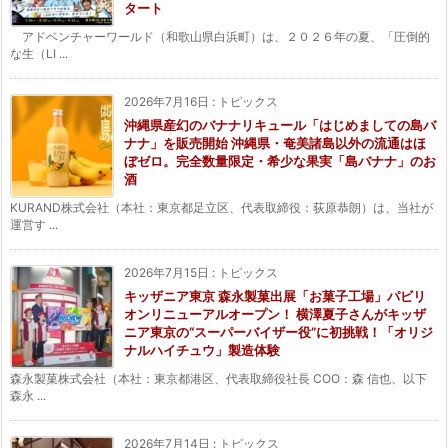
タート
アドベンチャーワールド（和歌山県白浜町）は、２０２６年の夏、「圧倒的
な生（LI ...
2026年7月16日
:
トピックス
沖縄県産幻のバナナリキュール「はじめましての島バ
ナナ」を販売開始 沖縄県・奄美諸島以外の流通はほ
ぼゼロ。完全数量限定・希少な果実「島バナナ」のお
酒
KURAND株式会社（本社：東京都足立区、代表取締役：荻原恭朗）は、当社が
運営す ...
2026年7月15日
:
トピックス
キッザニア東京 森永製菓出展「お菓子工場」パビリ
オンリニューアルオープン！ 横澤夏子さんがキッザ
ニア東京の“スーパーバイザー役”に初挑戦！「オリジ
ナルハイチュウ」製造体験
森永製菓株式会社（本社：東京都港区、代表取締役社長 COO：森 信也、以下
森永 ...
2026年7月14日
:
トピックス