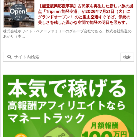
【能登復興応援事業】古民家を再生した新しい旅の拠
点「Trip inn 能登空港」が2026年7月21日（火）に
グランドオープン！ のと里山空港すぐそば。伝統の
美しさを残した温かな空間で能登の明日を照らす。
株式会社ホワイト・ベアーファミリーのグループ会社である、株式会社能登の
あかり（本 ...