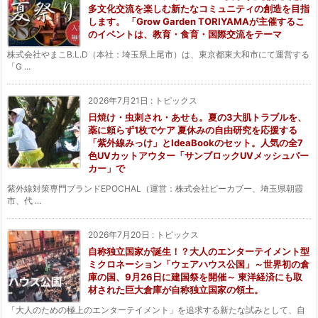
多文化交流を楽しむ新たなコミュニティの創造を目指
します。 「Grow Garden TORIYAMAが主催するこ
のイベントは、教育・食育・国際交流をテーマ
株式会社やまこB.L.D（本社：埼玉県上尾市）は、東京都東大和市にて運営する
「G ...
2026年7月21日
:
トピックス
日焼け・虫刺され・あせも。夏の3大肌トラブルを、
薬に頼らず1枚でケア 夏休みの自由研究を応援する
「紫外線みっけ」とIdeaBookのセット。人気の全7
色UVカットアウター「サンブロックUVメッシュパー
カー」で
紫外線対策専門ブランドEPOCHAL（運営：株式会社ピーカブー、埼玉県朝霞
市、代 ...
2026年7月20日
:
トピックス
自称独立国家が誕生！？大人のエンターテイメント型
ミクロネーション「ウェアハウス公国」～世界初の倉
庫の国、9月26日に建国祭を開催～ 東洋経済にも取
材された巨大倉庫が自称独立国家の領土。
「大人のための極上のエンターテイメント」を追求する新たな試みとして、自