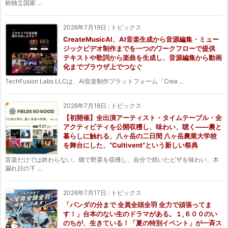
称独立国家 ...
2026年7月19日
:
トピックス
CreateMusicAI、AI音楽生成から音源編集・ミュー
ジックビデオ制作までを一つのワークフローで提供
テキストや歌詞から楽曲を生成し、音源編集から動画
化までブラウザ上でつなぐ
TechFusion Labs LLCは、AI音楽制作プラットフォーム「Crea ...
2026年7月18日
:
トピックス
【初開催】全出演アーティスト・タイムテーブル・全
アクティビティを公開収穫し、味わい、聴く——農と
暮らしに触れる、八ヶ岳の二日間 八ヶ岳農業大学校
を舞台にした、“Cultivent”という新しい祭典
音楽だけでは終わらない。畑で野菜を収穫し、自分で焼いたピザを味わい、木
漏れ日の下 ...
2026年7月17日
:
トピックス
「パンダの分まで 全員全頭全羽 全力で頑張ってま
す！」台本のない生のドラマがある。１,６００のい
のちが、生きている！「夏の特別イベント」が一斉ス