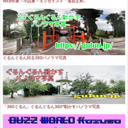
WEB作家・小説家・エッセイスト「鬼岩正和」
ぐるんぐるん回る360パノラマ写真
「360ぐるん」ぐるんぐるん360°動かすパノラマ写真