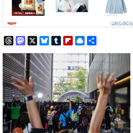
T
M
X
Bl
T
Fl
R
共
hr
a
u
u
ip
ai
有
e
st
e
m
b
n
a
o
s
bl
o
dr
d
d
k
r
ar
o
s
o
y
d
p.
n
io