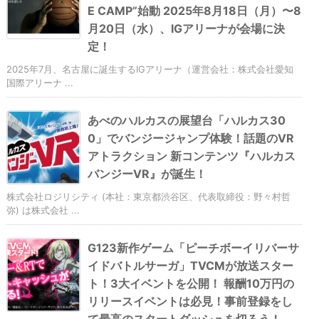
E CAMP”始動 2025年8月18日（月）〜8
月20日（水）、IGアリーナが会場に決
定！
2025年7月、名古屋に誕生するIGアリーナ（運営会社：株式会社愛知
国際アリーナ ...
あべのハルカスの展望台「ハルカス30
0」でバンジージャンプ体験！話題のVR
アトラクション 新コンテンツ『ハルカス
バンジーVR』が誕生！
株式会社ロジリシティ (本社：東京都渋谷区、代表取締役：野々村哲
弥) は株式会社 ...
G123新作ゲーム「ピーチボーイリバーサ
イドバトルサーガ」TVCMが放送スター
ト！3大イベントを公開！ 報酬10万円の
リリースイベントは必見！事前登録をし