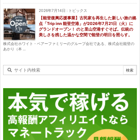
2026年7月14日
:
トピックス
【能登復興応援事業】古民家を再生した新しい旅の拠
点「Trip inn 能登空港」が2026年7月21日（火）に
グランドオープン！ のと里山空港すぐそば。伝統の
美しさを残した温かな空間で能登の明日を照らす。
株式会社ホワイト・ベアーファミリーのグループ会社である、株式会社能登の
あかり（本 ...