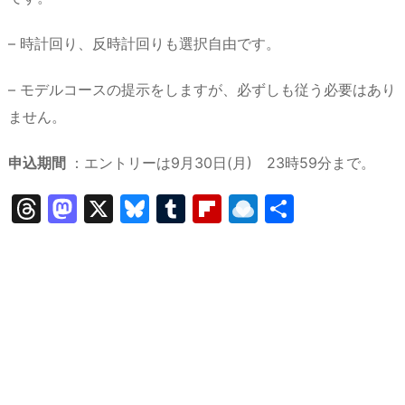
– 時計回り、反時計回りも選択自由です。
– モデルコースの提示をしますが、必ずしも従う必要はあり
ません。
申込期間
：エントリーは9月30日(月) 23時59分まで。
T
M
X
Bl
T
Fl
R
共
hr
a
u
u
ip
ai
有
e
st
e
m
b
n
a
o
s
bl
o
dr
d
d
k
r
ar
o
s
o
y
d
p.
n
io