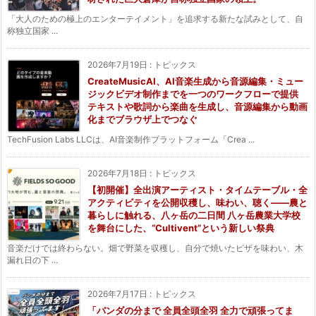
「大人のための極上のエンターテイメント」を追求する新たな試みとして、自
称独立国家 ...
2026年7月19日
:
トピックス
CreateMusicAI、AI音楽生成から音源編集・ミュー
ジックビデオ制作までを一つのワークフローで提供
テキストや歌詞から楽曲を生成し、音源編集から動画
化までブラウザ上でつなぐ
TechFusion Labs LLCは、AI音楽制作プラットフォーム「Crea ...
2026年7月18日
:
トピックス
【初開催】全出演アーティスト・タイムテーブル・全
アクティビティを公開収穫し、味わい、聴く——農と
暮らしに触れる、八ヶ岳の二日間 八ヶ岳農業大学校
を舞台にした、“Cultivent”という新しい祭典
音楽だけでは終わらない。畑で野菜を収穫し、自分で焼いたピザを味わい、木
漏れ日の下 ...
2026年7月17日
:
トピックス
「パンダの分まで 全員全頭全羽 全力で頑張ってま