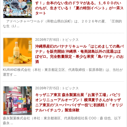
す！」台本のない生のドラマがある。１,６００のい
のちが、生きている！「夏の特別イベント」が一斉ス
タート
アドベンチャーワールド（和歌山県白浜町）は、２０２６年の夏、「圧倒的
な生（LI ...
2026年7月16日
:
トピックス
沖縄県産幻のバナナリキュール「はじめましての島バ
ナナ」を販売開始 沖縄県・奄美諸島以外の流通はほ
ぼゼロ。完全数量限定・希少な果実「島バナナ」のお
酒
KURAND株式会社（本社：東京都足立区、代表取締役：荻原恭朗）は、当社が
運営す ...
2026年7月15日
:
トピックス
キッザニア東京 森永製菓出展「お菓子工場」パビリ
オンリニューアルオープン！ 横澤夏子さんがキッザ
ニア東京の“スーパーバイザー役”に初挑戦！「オリジ
ナルハイチュウ」製造体験
森永製菓株式会社（本社：東京都港区、代表取締役社長 COO：森 信也、以下
森永 ...