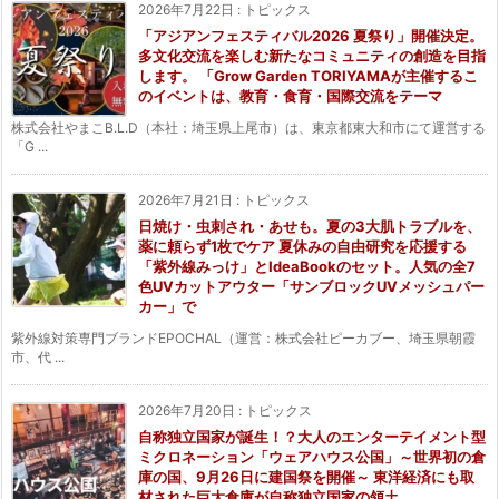
2026年7月22日
:
トピックス
「アジアンフェスティバル2026 夏祭り」開催決定。
多文化交流を楽しむ新たなコミュニティの創造を目指
します。 「Grow Garden TORIYAMAが主催するこ
のイベントは、教育・食育・国際交流をテーマ
株式会社やまこB.L.D（本社：埼玉県上尾市）は、東京都東大和市にて運営する
「G ...
2026年7月21日
:
トピックス
日焼け・虫刺され・あせも。夏の3大肌トラブルを、
薬に頼らず1枚でケア 夏休みの自由研究を応援する
「紫外線みっけ」とIdeaBookのセット。人気の全7
色UVカットアウター「サンブロックUVメッシュパー
カー」で
紫外線対策専門ブランドEPOCHAL（運営：株式会社ピーカブー、埼玉県朝霞
市、代 ...
2026年7月20日
:
トピックス
自称独立国家が誕生！？大人のエンターテイメント型
ミクロネーション「ウェアハウス公国」～世界初の倉
庫の国、9月26日に建国祭を開催～ 東洋経済にも取
材された巨大倉庫が自称独立国家の領土。