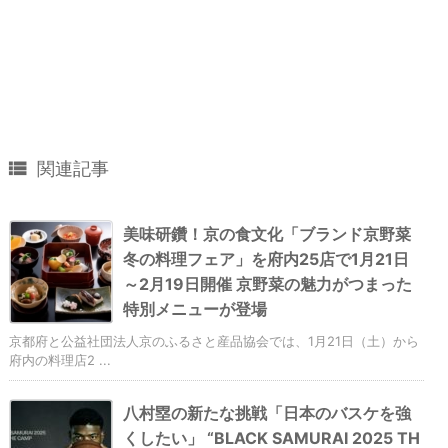

関連記事
美味研鑽！京の食文化「ブランド京野菜
冬の料理フェア」を府内25店で1月21日
～2月19日開催 京野菜の魅力がつまった
特別メニューが登場
京都府と公益社団法人京のふるさと産品協会では、1月21日（土）から
府内の料理店2 ...
八村塁の新たな挑戦「日本のバスケを強
くしたい」 “BLACK SAMURAI 2025 TH