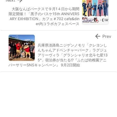
大阪なんばパークスで９月1４日から期間
限定開催！「黒子のバスケ15th ANNIVERS
ARY EXHIBITION」カフェ＃702 cafe&din
er内コラボカフェスペース

Prev
兵庫県淡路島ニジゲンノモリ「クレヨンし
んちゃんアドベンチャーパーク」ラグジュ
アリーヴィラ「グランシャリオ北斗七星13
5°」宿泊券が当たる⁉『ふたば幼稚園アニ
バーサリーSNSキャンペーン』 9月2日開始