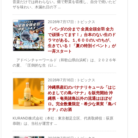
音楽だけでは終わらない。畑で野菜を収穫し、自分で焼いたピ
ザを味わい、木漏れ日の下 ...
2026年7月17日
:
トピックス
「パンダの分まで 全員全頭全羽 全力
で頑張ってます！」台本のない生のド
ラマがある。１,６００のいのちが、
生きている！「夏の特別イベント」が
一斉スタート
アドベンチャーワールド（和歌山県白浜町）は、２０２６年
の夏、「圧倒的な生（LI ...
2026年7月16日
:
トピックス
沖縄県産幻のバナナリキュール「はじ
めましての島バナナ」を販売開始 沖
縄県・奄美諸島以外の流通はほぼゼ
ロ。完全数量限定・希少な果実「島バ
ナナ」のお酒
KURAND株式会社（本社：東京都足立区、代表取締役：荻原
恭朗）は、当社が運営す ...