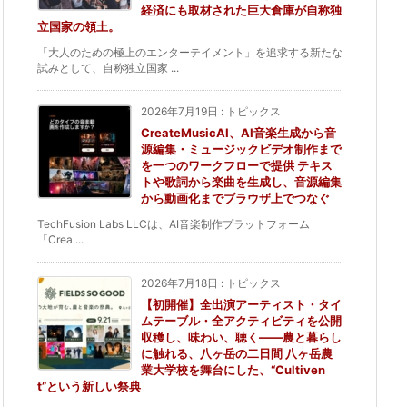
経済にも取材された巨大倉庫が自称独
立国家の領土。
「大人のための極上のエンターテイメント」を追求する新たな
試みとして、自称独立国家 ...
2026年7月19日
:
トピックス
CreateMusicAI、AI音楽生成から音
源編集・ミュージックビデオ制作まで
を一つのワークフローで提供 テキス
トや歌詞から楽曲を生成し、音源編集
から動画化までブラウザ上でつなぐ
TechFusion Labs LLCは、AI音楽制作プラットフォーム
「Crea ...
2026年7月18日
:
トピックス
【初開催】全出演アーティスト・タイ
ムテーブル・全アクティビティを公開
収穫し、味わい、聴く——農と暮らし
に触れる、八ヶ岳の二日間 八ヶ岳農
業大学校を舞台にした、“Cultiven
t”という新しい祭典