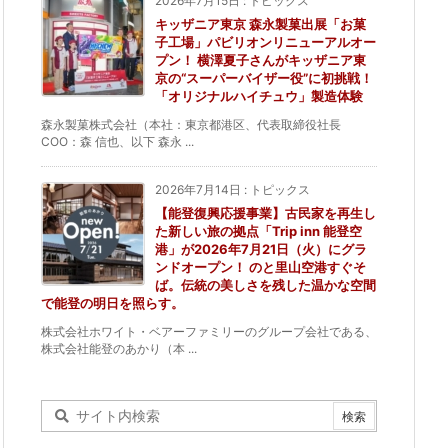
2026年7月15日
:
トピックス
キッザニア東京 森永製菓出展「お菓
子工場」パビリオンリニューアルオー
プン！ 横澤夏子さんがキッザニア東
京の“スーパーバイザー役”に初挑戦！
「オリジナルハイチュウ」製造体験
森永製菓株式会社（本社：東京都港区、代表取締役社長
COO：森 信也、以下 森永 ...
2026年7月14日
:
トピックス
【能登復興応援事業】古民家を再生し
た新しい旅の拠点「Trip inn 能登空
港」が2026年7月21日（火）にグラ
ンドオープン！ のと里山空港すぐそ
ば。伝統の美しさを残した温かな空間
で能登の明日を照らす。
株式会社ホワイト・ベアーファミリーのグループ会社である、
株式会社能登のあかり（本 ...