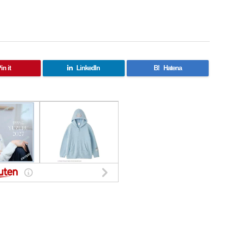
in it
LinkedIn
B!
Hatena