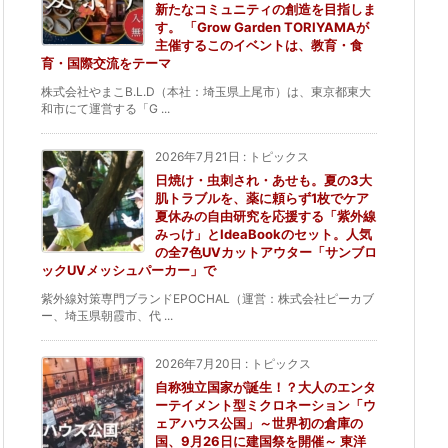
新たなコミュニティの創造を目指しま
す。 「Grow Garden TORIYAMAが
主催するこのイベントは、教育・食
育・国際交流をテーマ
株式会社やまこB.L.D（本社：埼玉県上尾市）は、東京都東大
和市にて運営する「G ...
2026年7月21日
:
トピックス
日焼け・虫刺され・あせも。夏の3大
肌トラブルを、薬に頼らず1枚でケア
夏休みの自由研究を応援する「紫外線
みっけ」とIdeaBookのセット。人気
の全7色UVカットアウター「サンブロ
ックUVメッシュパーカー」で
紫外線対策専門ブランドEPOCHAL（運営：株式会社ピーカブ
ー、埼玉県朝霞市、代 ...
2026年7月20日
:
トピックス
自称独立国家が誕生！？大人のエンタ
ーテイメント型ミクロネーション「ウ
ェアハウス公国」～世界初の倉庫の
国、9月26日に建国祭を開催～ 東洋