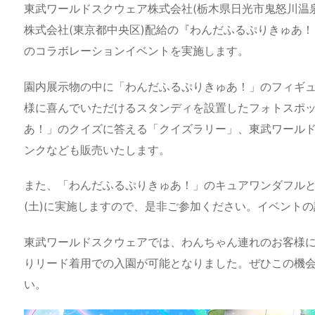
e
st
e
m
b
n
東武ワールドスクウェア株式会社(栃木県日光市鬼怒川温泉大
a
o
s
bl
o
dr
株式会社(東京都中央区)配給の『わんだふるぷりきゅあ
のコラボレーションイベントを実施します。
d
d
k
r
ar
o
s
o
y
d
p.
園内展示物の中に「わんだふるぷりきゅあ！」のフィギ
n
io
様に喜んでいただけるスタンディを設置したフォトスポ
あ！」のクイズに答える「クイズラリー」、東武ワール
ンクなども販売いたします。
また、「わんだふるぷりきゅあ！」のキュアワンダフルと
(土)に実施しますので、是非ご参加ください。イベント
東武ワールドスクウェアでは、わんちゃん連れのお客様によ
りリード着用での入園が可能となりました。ぜひこの機
い。