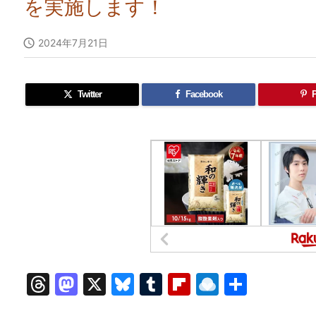
を実施します！

2024年7月21日
Twitter
Facebook
P
T
M
X
Bl
T
Fl
R
共
hr
a
u
u
ip
ai
有