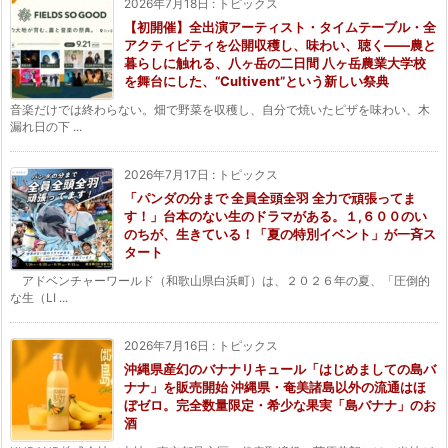
2026年7月18日
:
トピックス
【初開催】全出演アーティスト・タイムテーブル・全
アクティビティを公開収穫し、味わい、聴く——農と
暮らしに触れる、八ヶ岳の二日間 八ヶ岳農業大学校
を舞台にした、“Cultivent”という新しい祭典
音楽だけでは終わらない。畑で野菜を収穫し、自分で焼いたピザを味わい、木
漏れ日の下 ...
2026年7月17日
:
トピックス
「パンダの分まで 全員全頭全羽 全力で頑張ってま
す！」台本のない生のドラマがある。１,６００のい
のちが、生きている！「夏の特別イベント」が一斉ス
タート
アドベンチャーワールド（和歌山県白浜町）は、２０２６年の夏、「圧倒的
な生（LI ...
2026年7月16日
:
トピックス
沖縄県産幻のバナナリキュール「はじめましての島バ
ナナ」を販売開始 沖縄県・奄美諸島以外の流通はほ
ぼゼロ。完全数量限定・希少な果実「島バナナ」のお
酒