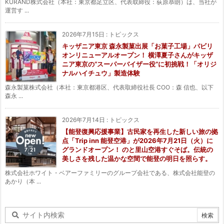
KURAND株式会社（本社：東京都足立区、代表取締役：荻原恭朗）は、当社が
運営す ...
2026年7月15日
:
トピックス
キッザニア東京 森永製菓出展「お菓子工場」パビリ
オンリニューアルオープン！ 横澤夏子さんがキッザ
ニア東京の“スーパーバイザー役”に初挑戦！「オリジ
ナルハイチュウ」製造体験
森永製菓株式会社（本社：東京都港区、代表取締役社長 COO：森 信也、以下
森永 ...
2026年7月14日
:
トピックス
【能登復興応援事業】古民家を再生した新しい旅の拠
点「Trip inn 能登空港」が2026年7月21日（火）に
グランドオープン！ のと里山空港すぐそば。伝統の
美しさを残した温かな空間で能登の明日を照らす。
株式会社ホワイト・ベアーファミリーのグループ会社である、株式会社能登の
あかり（本 ...