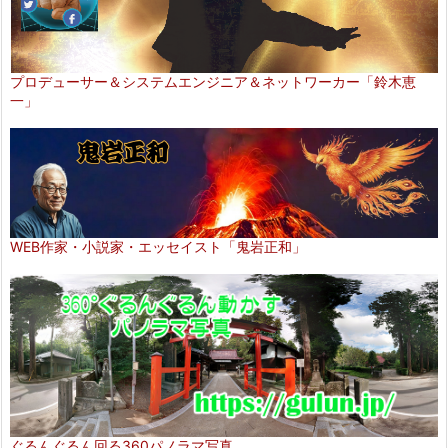
プロデューサー＆システムエンジニア＆ネットワーカー「鈴木恵
一」
WEB作家・小説家・エッセイスト「鬼岩正和」
ぐるんぐるん回る360パノラマ写真