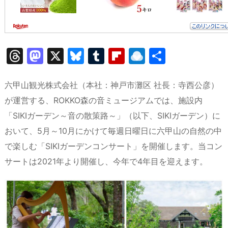
T
M
X
Bl
T
Fl
R
共
hr
a
u
u
ip
ai
有
e
st
e
m
b
n
六甲山観光株式会社（本社：神戸市灘区 社長：寺西公彦）
a
o
s
bl
o
dr
が運営する、ROKKO森の音ミュージアムでは、施設内
「SIKIガーデン～音の散策路～」（以下、SIKIガーデン）に
d
d
k
r
ar
o
おいて、5月～10月にかけて毎週日曜日に六甲山の自然の中
s
o
y
d
p.
で楽しむ「SIKIガーデンコンサート」を開催します。当コン
n
io
サートは2021年より開催し、今年で4年目を迎えます。