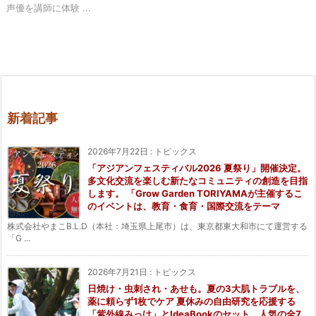
声優を講師に体験 ...
新着記事
2026年7月22日
:
トピックス
「アジアンフェスティバル2026 夏祭り」開催決定。
多文化交流を楽しむ新たなコミュニティの創造を目指
します。 「Grow Garden TORIYAMAが主催するこ
のイベントは、教育・食育・国際交流をテーマ
株式会社やまこB.L.D（本社：埼玉県上尾市）は、東京都東大和市にて運営する
「G ...
2026年7月21日
:
トピックス
日焼け・虫刺され・あせも。夏の3大肌トラブルを、
薬に頼らず1枚でケア 夏休みの自由研究を応援する
「紫外線みっけ」とIdeaBookのセット。人気の全7