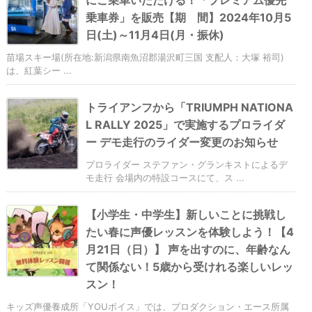
乗車券」を販売【期 間】2024年10月5
日(土)～11月4日(月・振休)
苗場スキー場(所在地:新潟県南魚沼郡湯沢町三国 支配人：大塚 裕司)
は、紅葉シー ...
トライアンフから「TRIUMPH NATIONA
L RALLY 2025」で実施するプロライダ
ー デモ走行のライダー変更のお知らせ
プロライダー ステファン・グランキストによるデ
モ走行 会場内の特設コースにて、ス ...
【小学生・中学生】新しいことに挑戦し
たい春に声優レッスンを体験しよう！【4
月21日（日）】 声を出すのに、年齢なん
て関係ない！5歳から受けれる楽しいレッ
スン！
キッズ声優養成所「YOUボイス」では、プロダクション・エース所属