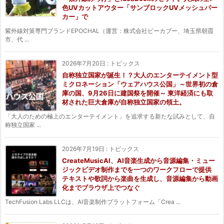
色UVカットアウター「サンブロックUVメッシュパー
カー」で
紫外線対策専門ブランドEPOCHAL（運営：株式会社ピーカブー、埼玉県朝霞
市、代 ...
2026年7月20日
:
トピックス
自称独立国家が誕生！？大人のエンターテイメント型
ミクロネーション「ウェアハウス公国」～世界初の倉
庫の国、9月26日に建国祭を開催～ 東洋経済にも取
材された巨大倉庫が自称独立国家の領土。
「大人のための極上のエンターテイメント」を追求する新たな試みとして、自
称独立国家 ...
2026年7月19日
:
トピックス
CreateMusicAI、AI音楽生成から音源編集・ミュー
ジックビデオ制作までを一つのワークフローで提供
テキストや歌詞から楽曲を生成し、音源編集から動画
化までブラウザ上でつなぐ
TechFusion Labs LLCは、AI音楽制作プラットフォーム「Crea ...