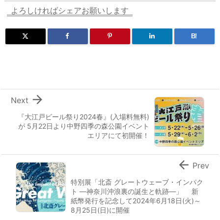
よろしければシェアお願いします
B!

Next
『大江戸ビール祭り2024春』(入場料無料)
が 5月22日より中野四季の森公園イベント
エリアにて初開催！

Prev
特別展「北斎 グレートウェーブ・インパク
ト ―神奈川沖浪裏の誕生と軌跡―」 新
紙幣発行を記念して2024年6月18日(火)～
8月25日(日)に開催