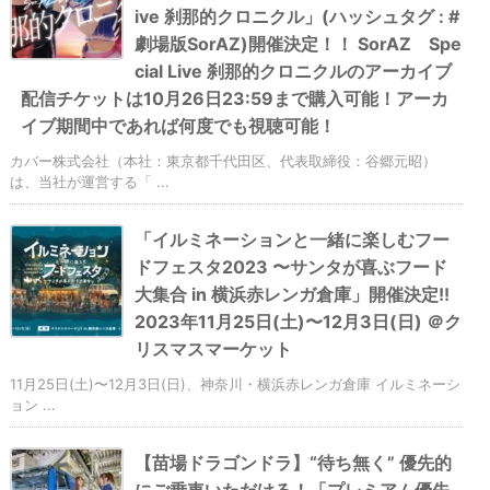
ive 刹那的クロニクル」(ハッシュタグ : #
劇場版SorAZ)開催決定！！ SorAZ Spe
cial Live 刹那的クロニクルのアーカイブ
配信チケットは10月26日23:59まで購入可能！アーカ
イブ期間中であれば何度でも視聴可能！
カバー株式会社（本社：東京都千代田区、代表取締役：谷郷元昭）
は、当社が運営する「 ...
「イルミネーションと一緒に楽しむフー
ドフェスタ2023 〜サンタが喜ぶフード
大集合 in 横浜赤レンガ倉庫」開催決定!!
2023年11月25日(土)〜12月3日(日) ＠ク
リスマスマーケット
11月25日(土)〜12月3日(日)、神奈川・横浜赤レンガ倉庫 イルミネーシ
ョン ...
【苗場ドラゴンドラ】“待ち無く” 優先的
にご乗車いただける！「プレミアム優先