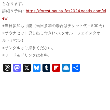
となります。
詳細＆予約：
https://forest-sauna-fes2024.peatix.com/vi
ew
※当日参加も可能（当日参加の場合はチケット代＋500円）
※サウナセット貸し出し付き(バスタオル・フェイスタオ
ル・ガウン)
※サンダルはご持参ください。
※フード＆ドリンクは有料。
T
M
X
Bl
T
Fl
R
共
hr
a
u
u
ip
ai
有
e
st
e
m
b
n
a
o
s
bl
o
dr
d
d
k
r
ar
o
s
o
y
d
p.