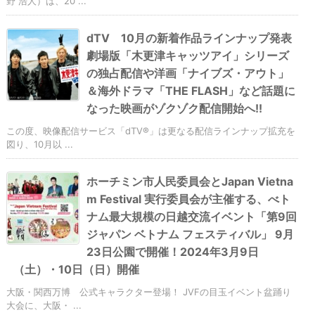
野 浩人）は、20 ...
dTV 10月の新着作品ラインナップ発表
劇場版「木更津キャッツアイ」シリーズ
の独占配信や洋画「ナイブズ・アウト」
＆海外ドラマ「THE FLASH」など話題に
なった映画がゾクゾク配信開始へ!!
この度、映像配信サービス「dTV®」は更なる配信ラインナップ拡充を
図り、10月以 ...
ホーチミン市人民委員会とJapan Vietna
m Festival 実行委員会が主催する、べト
ナム最大規模の日越交流イベント「第9回
ジャパン ベトナム フェスティバル」 9月
23日公園で開催！2024年3月9日
（土）・10日（日）開催
大阪・関西万博 公式キャラクター登場！ JVFの目玉イベント盆踊り
大会に、大阪・ ...