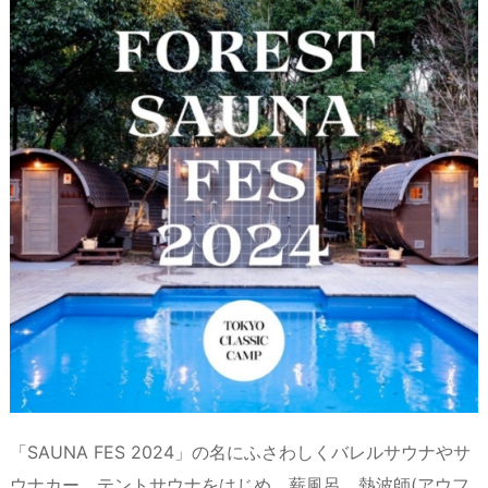
a
o
s
bl
o
dr
d
d
k
r
ar
o
s
o
y
d
p.
n
io
「SAUNA FES 2024」の名にふさわしくバレルサウナやサ
ウナカー、テントサウナをはじめ、薪風呂、熱波師(アウフ