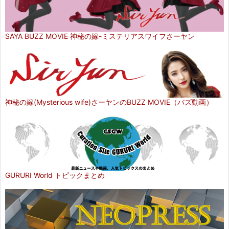
SAYA BUZZ MOVIE 神秘の嫁-ミステリアスワイフさーヤン
神秘の嫁(Mysterious wife)さーヤンのBUZZ MOVIE（バズ動画）
GURURI World トピックまとめ