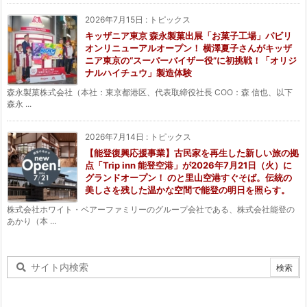
2026年7月15日
:
トピックス
キッザニア東京 森永製菓出展「お菓子工場」パビリ
オンリニューアルオープン！ 横澤夏子さんがキッザ
ニア東京の“スーパーバイザー役”に初挑戦！「オリジ
ナルハイチュウ」製造体験
森永製菓株式会社（本社：東京都港区、代表取締役社長 COO：森 信也、以下
森永 ...
2026年7月14日
:
トピックス
【能登復興応援事業】古民家を再生した新しい旅の拠
点「Trip inn 能登空港」が2026年7月21日（火）に
グランドオープン！ のと里山空港すぐそば。伝統の
美しさを残した温かな空間で能登の明日を照らす。
株式会社ホワイト・ベアーファミリーのグループ会社である、株式会社能登の
あかり（本 ...