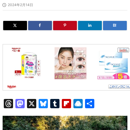

2024年2月14日
B!
T
M
X
Bl
T
Fl
R
共
hr
a
u
u
ip
ai
有
e
st
e
m
b
n