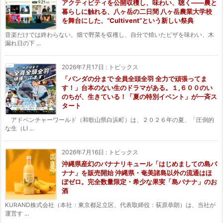
アクティビティを公開収穫し、味わい、聴く——農と
暮らしに触れる、八ヶ岳の二日間 八ヶ岳農業大学校
を舞台にした、“Cultivent”という新しい祭典
音楽だけでは終わらない。畑で野菜を収穫し、自分で焼いたピザを味わい、木
漏れ日の下 ...
2026年7月17日
:
トピックス
「パンダの分まで 全員全頭全羽 全力で頑張ってま
す！」台本のない生のドラマがある。１,６００のい
のちが、生きている！「夏の特別イベント」が一斉ス
タート
アドベンチャーワールド（和歌山県白浜町）は、２０２６年の夏、「圧倒的
な生（LI ...
2026年7月16日
:
トピックス
沖縄県産幻のバナナリキュール「はじめましての島バ
ナナ」を販売開始 沖縄県・奄美諸島以外の流通はほ
ぼゼロ。完全数量限定・希少な果実「島バナナ」のお
酒
KURAND株式会社（本社：東京都足立区、代表取締役：荻原恭朗）は、当社が
運営す ...