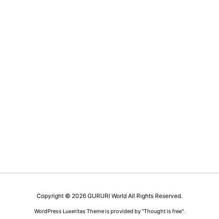
Copyright ©
2026
GURURI World
All Rights Reserved.
WordPress Luxeritas Theme is provided by "
Thought is free
".