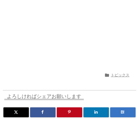
n
io

トピックス
よろしければシェアお願いします
B!