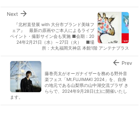

Next
『北村直登展 with 大分市ブランド美味フ
ェア』 最新の原画やご本人によるライブ
ペイント・撮影サイン会も実施 ■会期：20
24年2月21日（水）～27日（火） ■場
所：大丸福岡天神店 本館1階 アンテナプラス

Prev
藤巻亮太がオーガナイザーを務める野外音
楽フェス「Mt.FUJIMAKI 2024」を、自身
の地元である山梨県の山中湖交流プラザ き
ららで、2024年9月28日(土)に開催いたし
ます。