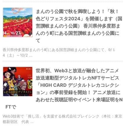
まんのう公園で秋を満喫しよう！「秋！
色どりフェスタ2024」を開催します（国
営讃岐まんのう公園） 香川県仲多度郡ま
んのう町にある国営讃岐まんのう公園に
て
香川県仲多度郡まんのう町にある国営讃岐まんのう公園にて、9/１
4（土）～10/2 ...
世界初、Web3と放送が融合したアニメ
放送連動型デジタルトレカNFTサービス
「HIGH CARD デジタルトレカコレクシ
ョン」の事前登録を開始！ アニメ放送に
あわせた視聴証明やイベント来場証明をN
FTで
Web3技術で「推し活」を支援する株式会社プレイシンク（本社：東京
都新宿区 代表 ...