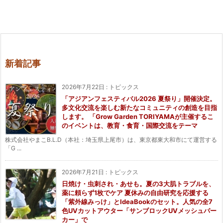
新着記事
2026年7月22日
:
トピックス
「アジアンフェスティバル2026 夏祭り」開催決定。
多文化交流を楽しむ新たなコミュニティの創造を目指
します。 「Grow Garden TORIYAMAが主催するこ
のイベントは、教育・食育・国際交流をテーマ
株式会社やまこB.L.D（本社：埼玉県上尾市）は、東京都東大和市にて運営する
「G ...
2026年7月21日
:
トピックス
日焼け・虫刺され・あせも。夏の3大肌トラブルを、
薬に頼らず1枚でケア 夏休みの自由研究を応援する
「紫外線みっけ」とIdeaBookのセット。人気の全7
色UVカットアウター「サンブロックUVメッシュパー
カー」で