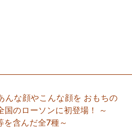
ャのあんな顔やこんな顔を おもちの
全国のローソンに初登場！ ～
等を含んだ全7種～