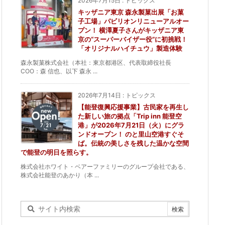
2026年7月15日
:
トピックス
キッザニア東京 森永製菓出展「お菓
子工場」パビリオンリニューアルオー
プン！ 横澤夏子さんがキッザニア東
京の“スーパーバイザー役”に初挑戦！
「オリジナルハイチュウ」製造体験
森永製菓株式会社（本社：東京都港区、代表取締役社長
COO：森 信也、以下 森永 ...
2026年7月14日
:
トピックス
【能登復興応援事業】古民家を再生し
た新しい旅の拠点「Trip inn 能登空
港」が2026年7月21日（火）にグラ
ンドオープン！ のと里山空港すぐそ
ば。伝統の美しさを残した温かな空間
で能登の明日を照らす。
株式会社ホワイト・ベアーファミリーのグループ会社である、
株式会社能登のあかり（本 ...