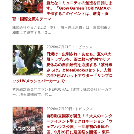
新たなコミュニティの創造を目指しま
す。 「Grow Garden TORIYAMAが
主催するこのイベントは、教育・食
育・国際交流をテーマ
株式会社やまこB.L.D（本社：埼玉県上尾市）は、東京都東大
和市にて運営する「G ...
2026年7月21日
:
トピックス
日焼け・虫刺され・あせも。夏の3大
肌トラブルを、薬に頼らず1枚でケア
夏休みの自由研究を応援する「紫外線
みっけ」とIdeaBookのセット。人気
の全7色UVカットアウター「サンブロ
ックUVメッシュパーカー」で
紫外線対策専門ブランドEPOCHAL（運営：株式会社ピーカブ
ー、埼玉県朝霞市、代 ...
2026年7月20日
:
トピックス
自称独立国家が誕生！？大人のエンタ
ーテイメント型ミクロネーション「ウ
ェアハウス公国」～世界初の倉庫の
国、9月26日に建国祭を開催～ 東洋