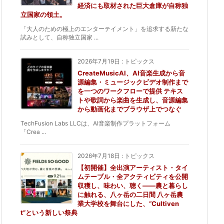
経済にも取材された巨大倉庫が自称独
立国家の領土。
「大人のための極上のエンターテイメント」を追求する新たな
試みとして、自称独立国家 ...
2026年7月19日
:
トピックス
CreateMusicAI、AI音楽生成から音
源編集・ミュージックビデオ制作まで
を一つのワークフローで提供 テキス
トや歌詞から楽曲を生成し、音源編集
から動画化までブラウザ上でつなぐ
TechFusion Labs LLCは、AI音楽制作プラットフォーム
「Crea ...
2026年7月18日
:
トピックス
【初開催】全出演アーティスト・タイ
ムテーブル・全アクティビティを公開
収穫し、味わい、聴く——農と暮らし
に触れる、八ヶ岳の二日間 八ヶ岳農
業大学校を舞台にした、“Cultiven
t”という新しい祭典