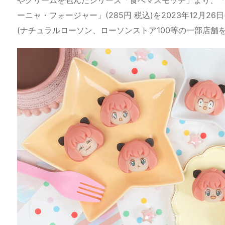
a
o
s
bl
o
dr
ーニャ・フォージャー」(285円 税込)を2023年12月
d
d
k
r
ar
o
(ナチュラルローソン、ローソンストア100等の一部店舗
s
o
y
d
p.
n
io