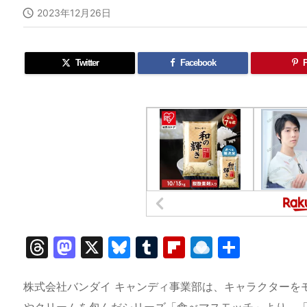

2023年12月26日
Twitter
Facebook
P
T
M
X
Bl
T
Fl
R
共
hr
a
u
u
ip
ai
有
e
st
e
m
b
n
株式会社バンダイ キャンディ事業部は、キャラクターを
やクリームを包んだシリーズ「食べマスモッチ」より、「食べマスモ