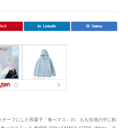
in it
LinkedIn
B!
Hatena
モチーフにした和菓子「食べマス」の、もち生地の中に餡
ッチ 劇場版 SPY×FAMILY CODE: White ア