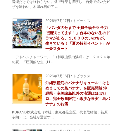
音楽だけでは終わらない。畑で野菜を収穫し、自分で焼いたピ
ザを味わい、木漏れ日の下 ...
2026年7月17日
:
トピックス
「パンダの分まで 全員全頭全羽 全力
で頑張ってます！」台本のない生のド
ラマがある。１,６００のいのちが、
生きている！「夏の特別イベント」が
一斉スタート
アドベンチャーワールド（和歌山県白浜町）は、２０２６年
の夏、「圧倒的な生（LI ...
2026年7月16日
:
トピックス
沖縄県産幻のバナナリキュール「はじ
めましての島バナナ」を販売開始 沖
縄県・奄美諸島以外の流通はほぼゼ
ロ。完全数量限定・希少な果実「島バ
ナナ」のお酒
KURAND株式会社（本社：東京都足立区、代表取締役：荻原
恭朗）は、当社が運営す ...