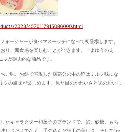
roducts/2023/4570117915086000.html
アーニャ・フォージャーが食べマスモッチになって初登場します。
ており、新食感を楽しむことができます。「よゆうのえ
ニャが魅力的な商品です。
いちご味、お餅で表現した顔部分の中の餡はミルク味にな
ルクの風味が楽しめます。見た目のかわいさと味のおいし
としたキャラクター和菓子のブランドで、餡、砂糖、もち
味しさだけでなく、手の込んだ細工の美しさ、そして“か