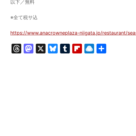
以下／無料
※全て税サ込
https://www.anacrowneplaza-niigata.jp/restaurant/se
T
M
X
Bl
T
Fl
R
共
hr
a
u
u
ip
ai
有
e
st
e
m
b
n
a
o
s
bl
o
dr
d
d
k
r
ar
o
s
o
y
d
p.
n
io