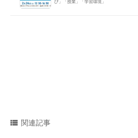
び」「授業」「学習環境」

関連記事