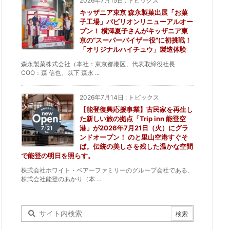
2026年7月15日
:
トピックス
キッザニア東京 森永製菓出展「お菓
子工場」パビリオンリニューアルオー
プン！ 横澤夏子さんがキッザニア東
京の“スーパーバイザー役”に初挑戦！
「オリジナルハイチュウ」製造体験
森永製菓株式会社（本社：東京都港区、代表取締役社長
COO：森 信也、以下 森永 ...
2026年7月14日
:
トピックス
【能登復興応援事業】古民家を再生し
た新しい旅の拠点「Trip inn 能登空
港」が2026年7月21日（火）にグラ
ンドオープン！ のと里山空港すぐそ
ば。伝統の美しさを残した温かな空間
で能登の明日を照らす。
株式会社ホワイト・ベアーファミリーのグループ会社である、
株式会社能登のあかり（本 ...