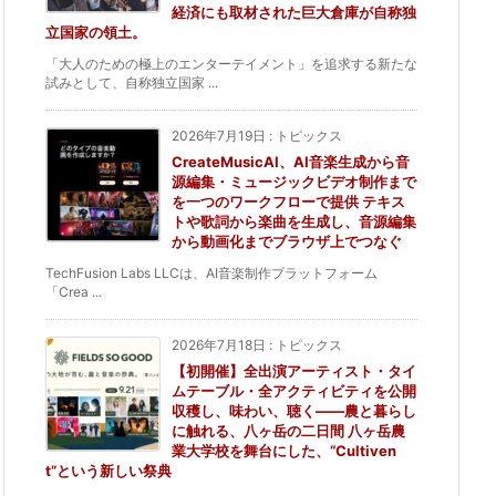
経済にも取材された巨大倉庫が自称独
立国家の領土。
「大人のための極上のエンターテイメント」を追求する新たな
試みとして、自称独立国家 ...
2026年7月19日
:
トピックス
CreateMusicAI、AI音楽生成から音
源編集・ミュージックビデオ制作まで
を一つのワークフローで提供 テキス
トや歌詞から楽曲を生成し、音源編集
から動画化までブラウザ上でつなぐ
TechFusion Labs LLCは、AI音楽制作プラットフォーム
「Crea ...
2026年7月18日
:
トピックス
【初開催】全出演アーティスト・タイ
ムテーブル・全アクティビティを公開
収穫し、味わい、聴く——農と暮らし
に触れる、八ヶ岳の二日間 八ヶ岳農
業大学校を舞台にした、“Cultiven
t”という新しい祭典