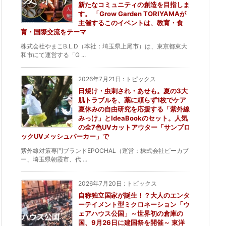
新たなコミュニティの創造を目指しま
す。 「Grow Garden TORIYAMAが
主催するこのイベントは、教育・食
育・国際交流をテーマ
株式会社やまこB.L.D（本社：埼玉県上尾市）は、東京都東大
和市にて運営する「G ...
2026年7月21日
:
トピックス
日焼け・虫刺され・あせも。夏の3大
肌トラブルを、薬に頼らず1枚でケア
夏休みの自由研究を応援する「紫外線
みっけ」とIdeaBookのセット。人気
の全7色UVカットアウター「サンブロ
ックUVメッシュパーカー」で
紫外線対策専門ブランドEPOCHAL（運営：株式会社ピーカブ
ー、埼玉県朝霞市、代 ...
2026年7月20日
:
トピックス
自称独立国家が誕生！？大人のエンタ
ーテイメント型ミクロネーション「ウ
ェアハウス公国」～世界初の倉庫の
国、9月26日に建国祭を開催～ 東洋