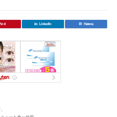
in it
LinkedIn
B!
Hatena
ツ。
メニューも食べ放題。