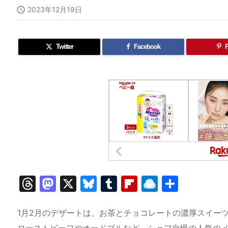

2023年12月19日
Twitter
Facebook
P
T
M
X
Bl
T
Fl
R
共
hr
a
u
u
ip
ai
有
e
st
e
m
b
n
1月2月のデザートは、お茶とチョコレートの濃厚スイー
ローストビーフやオードブルなど、シェフ自慢の人気の