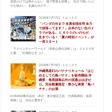
音楽だけでは終わらない。畑で野菜を収穫し、自分で焼いたピ
ザを味わい、木漏れ日の下 ...
2026年7月17日
:
トピックス
「パンダの分まで 全員全頭全羽 全力
で頑張ってます！」台本のない生のド
ラマがある。１,６００のいのちが、
生きている！「夏の特別イベント」が
一斉スタート
アドベンチャーワールド（和歌山県白浜町）は、２０２６年
の夏、「圧倒的な生（LI ...
2026年7月16日
:
トピックス
沖縄県産幻のバナナリキュール「はじ
めましての島バナナ」を販売開始 沖
縄県・奄美諸島以外の流通はほぼゼ
ロ。完全数量限定・希少な果実「島バ
ナナ」のお酒
KURAND株式会社（本社：東京都足立区、代表取締役：荻原
恭朗）は、当社が運営す ...