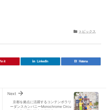

トピックス
in it
LinkedIn
B!
Hatena

Next
京都を拠点に活躍するコンテンポラリ
ーダンスカンパニーMonochrome Circu