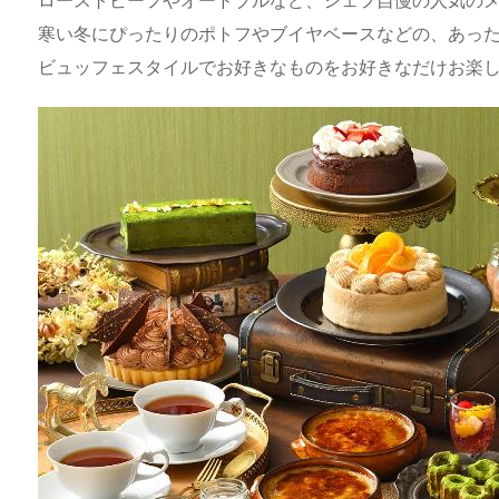
a
o
s
bl
o
dr
寒い冬にぴったりのポトフやブイヤベースなどの、あっ
d
d
k
r
ar
o
ビュッフェスタイルでお好きなものをお好きなだけお楽
s
o
y
d
p.
n
io