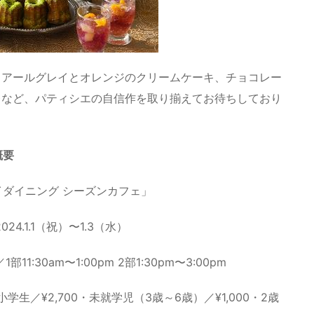
、アールグレイとオレンジのクリームケーキ、チョコレー
レなど、パティシエの自信作を取り揃えてお待ちしており
概要
デイダイニング シーズンカフェ」
2024.1.1（祝）〜1.3（水）
11:30am〜1:00pm 2部1:30pm〜3:00pm
・小学生／¥2,700・未就学児（3歳～6歳）／¥1,000・2歳