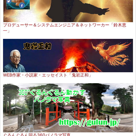
プロデューサー＆システムエンジニア＆ネットワーカー「鈴木恵
一」
WEB作家・小説家・エッセイスト「鬼岩正和」
ぐるんぐるん回る360パノラマ写真