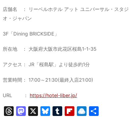
店舗名 ： リーベルホテル アット ユニバーサル・スタジ
オ・ジャパン
3F「Dining BRICKSIDE」
所在地 ： 大阪府大阪市此花区桜島1-1-35
アクセス： JR「桜島駅」より徒歩約1分
営業時間： 17:00～21:30(最終入店21:00)
URL ：
https://hotel-liber.jp/
T
M
X
Bl
T
Fl
R
共
hr
a
u
u
ip
ai
有
e
st
e
m
b
n