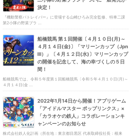
決定！
『機動警察パトレイバー』に登場する山崎ひろみ完全監修、特車二課
第2小隊の野菜ブラ ...
船橋競馬 第１回開催〔４月１０日(月)～
４月１４日(金)〕「マリーンカップ（Jpn
Ⅲ）」〔４月１２日(水)〕マリーンカップ
の開催を記念して、海の幸づくしの５日
間！
船橋競馬では、令和５年度第１回船橋競馬〔令和５年４月１０日(月)～
４月１４日(金 ...
2022年1月14日から開催！アプリゲーム
「アイドルマスター ポップリンクス」×
「カラオケの鉄人」コラボレーションキ
ャンペーンのお知らせ
株式会社鉄人化計画（所在地：東京都目黒区 代表取締役社長：根来