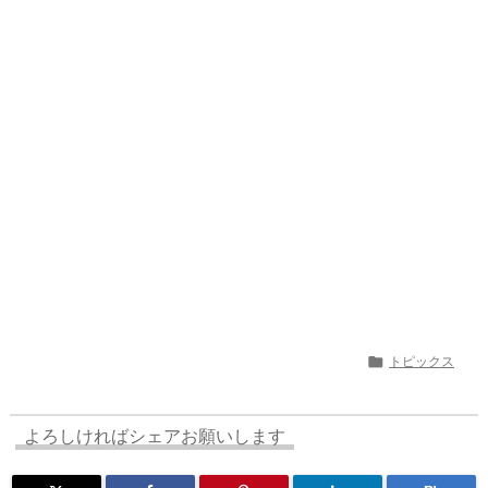
a
o
s
bl
o
dr
d
d
k
r
ar
o
s
o
y
d
p.
n
io

トピックス
よろしければシェアお願いします