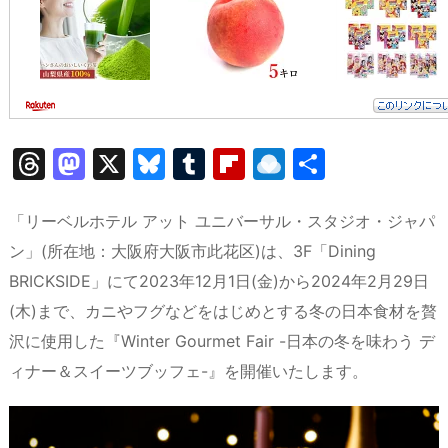
T
M
X
Bl
T
Fl
R
共
hr
a
u
u
ip
ai
有
e
st
e
m
b
n
「リーベルホテル アット ユニバーサル・スタジオ・ジャパ
a
o
s
bl
o
dr
ン」(所在地：大阪府大阪市此花区)は、3F「Dining
BRICKSIDE」にて2023年12月1日(金)から2024年2月29日
d
d
k
r
ar
o
(木)まで、カニやフグなどをはじめとする冬の日本食材を贅
s
o
y
d
p.
沢に使用した『Winter Gourmet Fair -日本の冬を味わう デ
n
io
ィナー＆スイーツブッフェ-』を開催いたします。