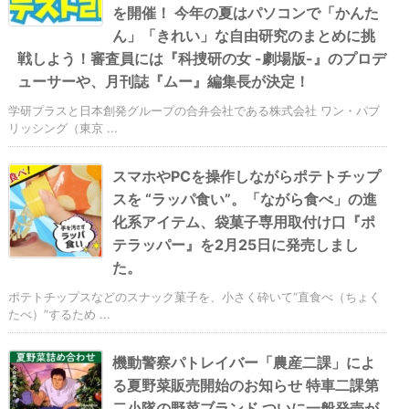
を開催！ 今年の夏はパソコンで「かんた
ん」「きれい」な自由研究のまとめに挑
戦しよう！審査員には『科捜研の女 -劇場版-』のプロデ
ューサーや、月刊誌『ムー』編集長が決定！
学研プラスと日本創発グループの合弁会社である株式会社 ワン・パブ
リッシング（東京 ...
スマホやPCを操作しながらポテトチップ
スを “ラッパ食い”。「ながら食べ」の進
化系アイテム、袋菓子専用取付け口『ポ
テラッパー』を2月25日に発売しまし
た。
ポテトチップスなどのスナック菓子を、小さく砕いて“直食べ（ちょく
たべ）”するため ...
機動警察パトレイバー「農産二課」によ
る夏野菜販売開始のお知らせ 特車二課第
二小隊の野菜ブランド ついに一般発売が