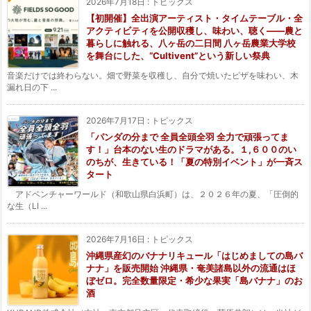
2026年7月18日
:
トピックス
【初開催】全出演アーティスト・タイムテーブル・全
アクティビティを公開収穫し、味わい、聴く——農と
暮らしに触れる、八ヶ岳の二日間 八ヶ岳農業大学校
を舞台にした、“Cultivent”という新しい祭典
音楽だけでは終わらない。畑で野菜を収穫し、自分で焼いたピザを味わい、木
漏れ日の下 ...
2026年7月17日
:
トピックス
「パンダの分まで 全員全頭全羽 全力で頑張ってま
す！」台本のない生のドラマがある。１,６００のい
のちが、生きている！「夏の特別イベント」が一斉ス
タート
アドベンチャーワールド（和歌山県白浜町）は、２０２６年の夏、「圧倒的
な生（LI ...
2026年7月16日
:
トピックス
沖縄県産幻のバナナリキュール「はじめましての島バ
ナナ」を販売開始 沖縄県・奄美諸島以外の流通はほ
ぼゼロ。完全数量限定・希少な果実「島バナナ」のお
酒