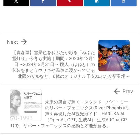
B!

Next
【青森屋】雪景色をねぶたが彩る「ねぶた
雪灯り」今冬も実施｜期間：2023年12月1
日〜2024年3月31日 ～跳人（はねと）の
衣装をまとうウサギや温泉に浸かっている
北限のサルなど、6体のオリジナル干支ねぶたが新登場～

Prev
未来の舞台で輝く - スタンド・バイ・ミー
のリバー・フェニックス(River Phoenix)の
声を再現したAI観光ガイド - HARUKA.AI
（OpenAI, GPT, 生成AI） 生成AI(ChatGP
T)で、リバー・フェニックスの感動と才能が蘇る。