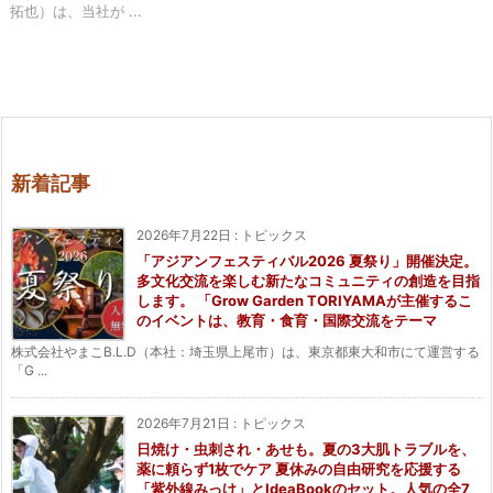
拓也）は、当社が ...
新着記事
2026年7月22日
:
トピックス
「アジアンフェスティバル2026 夏祭り」開催決定。
多文化交流を楽しむ新たなコミュニティの創造を目指
します。 「Grow Garden TORIYAMAが主催するこ
のイベントは、教育・食育・国際交流をテーマ
株式会社やまこB.L.D（本社：埼玉県上尾市）は、東京都東大和市にて運営する
「G ...
2026年7月21日
:
トピックス
日焼け・虫刺され・あせも。夏の3大肌トラブルを、
薬に頼らず1枚でケア 夏休みの自由研究を応援する
「紫外線みっけ」とIdeaBookのセット。人気の全7