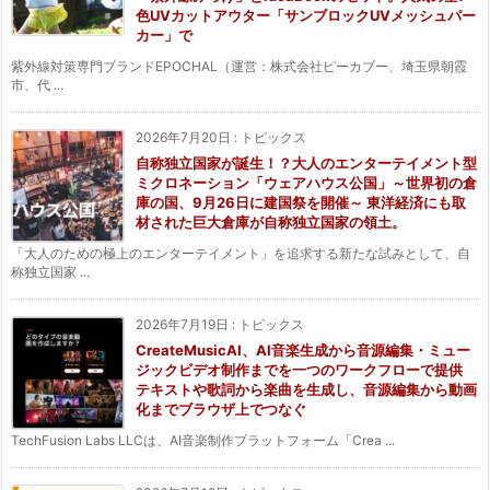
色UVカットアウター「サンブロックUVメッシュパー
カー」で
紫外線対策専門ブランドEPOCHAL（運営：株式会社ピーカブー、埼玉県朝霞
市、代 ...
2026年7月20日
:
トピックス
自称独立国家が誕生！？大人のエンターテイメント型
ミクロネーション「ウェアハウス公国」～世界初の倉
庫の国、9月26日に建国祭を開催～ 東洋経済にも取
材された巨大倉庫が自称独立国家の領土。
「大人のための極上のエンターテイメント」を追求する新たな試みとして、自
称独立国家 ...
2026年7月19日
:
トピックス
CreateMusicAI、AI音楽生成から音源編集・ミュー
ジックビデオ制作までを一つのワークフローで提供
テキストや歌詞から楽曲を生成し、音源編集から動画
化までブラウザ上でつなぐ
TechFusion Labs LLCは、AI音楽制作プラットフォーム「Crea ...