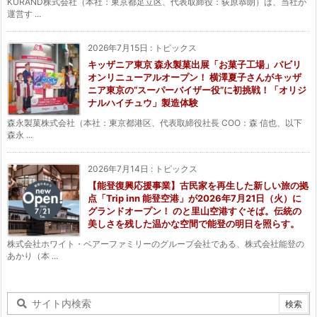
KURAND株式会社（本社：東京都足立区、代表取締役：荻原恭朗）は、当社が
運営す ...
2026年7月15日
:
トピックス
キッザニア東京 森永製菓出展「お菓子工場」パビリ
オンリニューアルオープン！ 横澤夏子さんがキッザ
ニア東京の“スーパーバイザー役”に初挑戦！「オリジ
ナルハイチュウ」製造体験
森永製菓株式会社（本社：東京都港区、代表取締役社長 COO：森 信也、以下
森永 ...
2026年7月14日
:
トピックス
【能登復興応援事業】古民家を再生した新しい旅の拠
点「Trip inn 能登空港」が2026年7月21日（火）に
グランドオープン！ のと里山空港すぐそば。伝統の
美しさを残した温かな空間で能登の明日を照らす。
株式会社ホワイト・ベアーファミリーのグループ会社である、株式会社能登の
あかり（本 ...