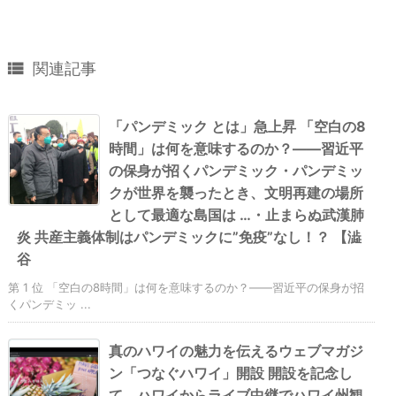

関連記事
「パンデミック とは」急上昇 「空白の8
時間」は何を意味するのか？――習近平
の保身が招くパンデミック・パンデミッ
クが世界を襲ったとき、文明再建の場所
として最適な島国は …・止まらぬ武漢肺
炎 共産主義体制はパンデミックに”免疫”なし！？ 【澁
谷
第 1 位 「空白の8時間」は何を意味するのか？――習近平の保身が招
くパンデミッ ...
真のハワイの魅力を伝えるウェブマガジ
ン「つなぐハワイ」開設 開設を記念し
て、ハワイからライブ中継でハワイ州観