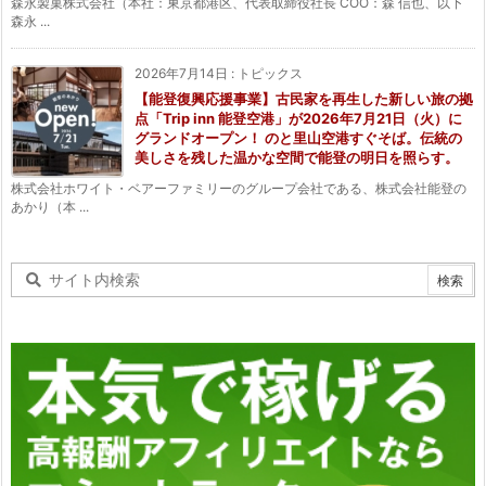
森永製菓株式会社（本社：東京都港区、代表取締役社長 COO：森 信也、以下
森永 ...
2026年7月14日
:
トピックス
【能登復興応援事業】古民家を再生した新しい旅の拠
点「Trip inn 能登空港」が2026年7月21日（火）に
グランドオープン！ のと里山空港すぐそば。伝統の
美しさを残した温かな空間で能登の明日を照らす。
株式会社ホワイト・ベアーファミリーのグループ会社である、株式会社能登の
あかり（本 ...