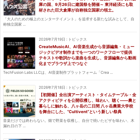
庫の国、9月26日に建国祭を開催～ 東洋経済にも取
材された巨大倉庫が自称独立国家の領土。
「大人のための極上のエンターテイメント」を追求する新たな試みとして、自
称独立国家 ...
2026年7月19日
:
トピックス
CreateMusicAI、AI音楽生成から音源編集・ミュー
ジックビデオ制作までを一つのワークフローで提供
テキストや歌詞から楽曲を生成し、音源編集から動画
化までブラウザ上でつなぐ
TechFusion Labs LLCは、AI音楽制作プラットフォーム「Crea ...
2026年7月18日
:
トピックス
【初開催】全出演アーティスト・タイムテーブル・全
アクティビティを公開収穫し、味わい、聴く——農と
暮らしに触れる、八ヶ岳の二日間 八ヶ岳農業大学校
を舞台にした、“Cultivent”という新しい祭典
音楽だけでは終わらない。畑で野菜を収穫し、自分で焼いたピザを味わい、木
漏れ日の下 ...