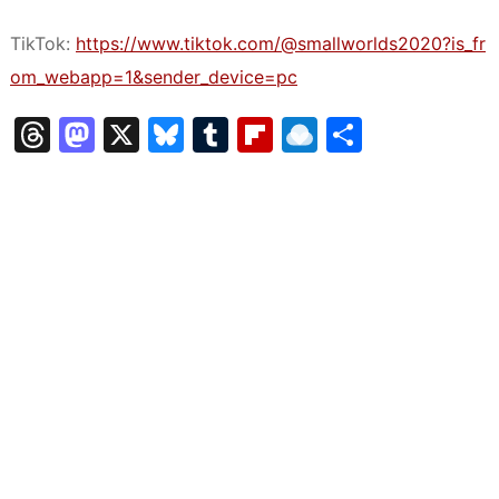
TikTok:
https://www.tiktok.com/@smallworlds2020?is_fr
om_webapp=1&sender_device=pc
T
M
X
Bl
T
Fl
R
共
hr
a
u
u
ip
ai
有
e
st
e
m
b
n
a
o
s
bl
o
dr
d
d
k
r
ar
o
s
o
y
d
p.
n
io