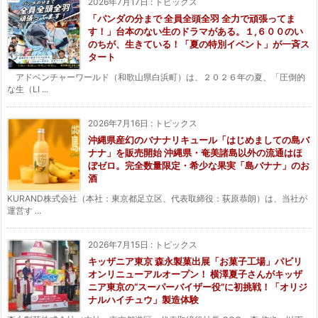
2026年7月17日
:
トピックス
「パンダの分まで 全員全頭全羽 全力で頑張ってま
す！」台本のない生のドラマがある。１,６００のい
のちが、生きている！「夏の特別イベント」が一斉ス
タート
アドベンチャーワールド（和歌山県白浜町）は、２０２６年の夏、「圧倒的
な生（LI ...
2026年7月16日
:
トピックス
沖縄県産幻のバナナリキュール「はじめましての島バ
ナナ」を販売開始 沖縄県・奄美諸島以外の流通はほ
ぼゼロ。完全数量限定・希少な果実「島バナナ」のお
酒
KURAND株式会社（本社：東京都足立区、代表取締役：荻原恭朗）は、当社が
運営す ...
2026年7月15日
:
トピックス
キッザニア東京 森永製菓出展「お菓子工場」パビリ
オンリニューアルオープン！ 横澤夏子さんがキッザ
ニア東京の“スーパーバイザー役”に初挑戦！「オリジ
ナルハイチュウ」製造体験