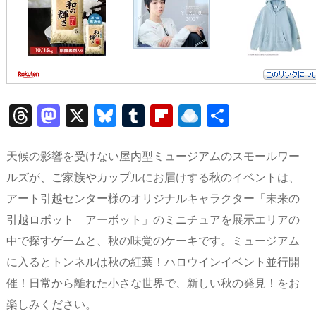
T
M
X
Bl
T
Fl
R
共
hr
a
u
u
ip
ai
有
e
st
e
m
b
n
天候の影響を受けない屋内型ミュージアムのスモールワー
a
o
s
bl
o
dr
ルズが、ご家族やカップルにお届けする秋のイベントは、
アート引越センター様のオリジナルキャラクター「未来の
d
d
k
r
ar
o
引越ロボット アーボット」のミニチュアを展示エリアの
s
o
y
d
p.
中で探すゲームと、秋の味覚のケーキです。ミュージアム
n
io
に入るとトンネルは秋の紅葉！ハロウインイベント並行開
催！日常から離れた小さな世界で、新しい秋の発見！をお
楽しみください。