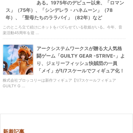
ある。1975年のデビュー以来、「ロマン
ス」（75年）、「シンデレラ・ハネムーン」（78
年）、「聖母たちのララバイ」（82年）など
このところ立て続けにネットをバズらせている歌姫がいる。今年、音
楽活動45周年を迎 ...
アークシステムワークスが贈る大人気格
闘ゲーム「GUILTY GEAR -STRIVE-」よ
り、ジェリーフィッシュ快賊団の一員
「メイ」が1/7スケールでフィギュア化！
株式会社ブロッコリーは新作フィギュア【1/7スケールフィギュア
GUILTY G ...
新着記事