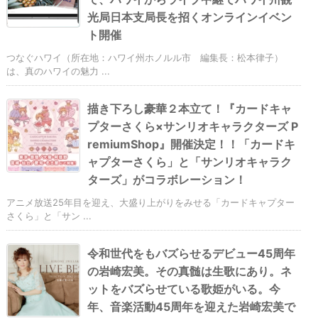
光局日本支局長を招くオンラインイベン
ト開催
つなぐハワイ（所在地：ハワイ州ホノルル市 編集長：松本律子）
は、真のハワイの魅力 ...
描き下ろし豪華２本立て！『カードキャ
プターさくら×サンリオキャラクターズ P
remiumShop』開催決定！！「カードキ
ャプターさくら」と「サンリオキャラク
ターズ」がコラボレーション！
アニメ放送25年目を迎え、大盛り上がりをみせる「カードキャプター
さくら」と「サン ...
令和世代をもバズらせるデビュー45周年
の岩崎宏美。その真髄は生歌にあり。ネ
ットをバズらせている歌姫がいる。今
年、音楽活動45周年を迎えた岩崎宏美で