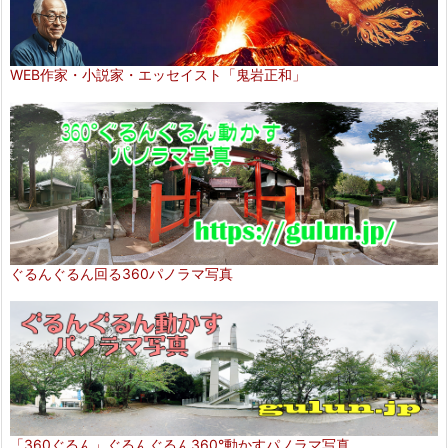
WEB作家・小説家・エッセイスト「鬼岩正和」
ぐるんぐるん回る360パノラマ写真
「360ぐるん」ぐるんぐるん360°動かすパノラマ写真