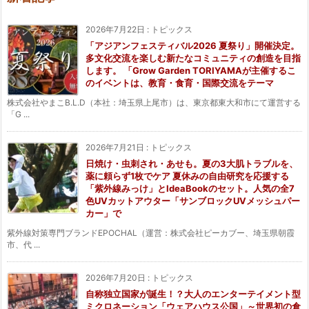
2026年7月22日
:
トピックス
「アジアンフェスティバル2026 夏祭り」開催決定。
多文化交流を楽しむ新たなコミュニティの創造を目指
します。 「Grow Garden TORIYAMAが主催するこ
のイベントは、教育・食育・国際交流をテーマ
株式会社やまこB.L.D（本社：埼玉県上尾市）は、東京都東大和市にて運営する
「G ...
2026年7月21日
:
トピックス
日焼け・虫刺され・あせも。夏の3大肌トラブルを、
薬に頼らず1枚でケア 夏休みの自由研究を応援する
「紫外線みっけ」とIdeaBookのセット。人気の全7
色UVカットアウター「サンブロックUVメッシュパー
カー」で
紫外線対策専門ブランドEPOCHAL（運営：株式会社ピーカブー、埼玉県朝霞
市、代 ...
2026年7月20日
:
トピックス
自称独立国家が誕生！？大人のエンターテイメント型
ミクロネーション「ウェアハウス公国」～世界初の倉