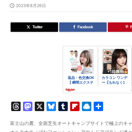

2023年8月26日
Twitter
Facebook
P
T
M
X
Bl
T
Fl
R
共
hr
a
u
u
ip
ai
有
e
st
e
m
b
n
富士山の麓、全面芝生オートキャンプサイトで極上のキ
オルタナティブなファッション・アウトドアブランド達