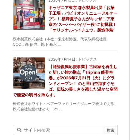
2026年7月15日
:
トピックス
キッザニア東京 森永製菓出展「お菓
子工場」パビリオンリニューアルオー
プン！ 横澤夏子さんがキッザニア東
京の“スーパーバイザー役”に初挑戦！
「オリジナルハイチュウ」製造体験
森永製菓株式会社（本社：東京都港区、代表取締役社長
COO：森 信也、以下 森永 ...
2026年7月14日
:
トピックス
【能登復興応援事業】古民家を再生し
た新しい旅の拠点「Trip inn 能登空
港」が2026年7月21日（火）にグラ
ンドオープン！ のと里山空港すぐそ
ば。伝統の美しさを残した温かな空間
で能登の明日を照らす。
株式会社ホワイト・ベアーファミリーのグループ会社である、
株式会社能登のあかり（本 ...