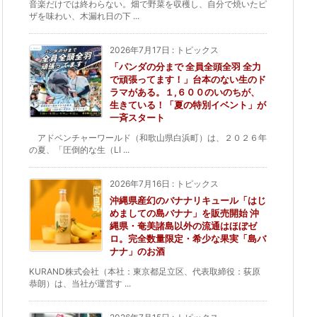
音楽だけでは終わらない。畑で野菜を収穫し、自分で焼いたピ
ザを味わい、木漏れ日の下 ...
2026年7月17日
:
トピックス
「パンダの分まで 全員全頭全羽 全力
で頑張ってます！」台本のない生のド
ラマがある。１,６００のいのちが、
生きている！「夏の特別イベント」が
一斉スタート
アドベンチャーワールド（和歌山県白浜町）は、２０２６年
の夏、「圧倒的な生（LI ...
2026年7月16日
:
トピックス
沖縄県産幻のバナナリキュール「はじ
めましての島バナナ」を販売開始 沖
縄県・奄美諸島以外の流通はほぼゼ
ロ。完全数量限定・希少な果実「島バ
ナナ」のお酒
KURAND株式会社（本社：東京都足立区、代表取締役：荻原
恭朗）は、当社が運営す ...