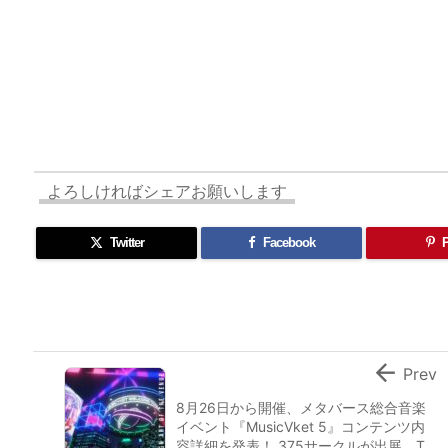
よろしければシェアお願いします
Twitter
Facebook
P

Prev
8月26日から開催、メタバース総合音楽
イベント『MusicVket 5』コンテンツ内
容詳細を発表！ 375サークルが出展、T