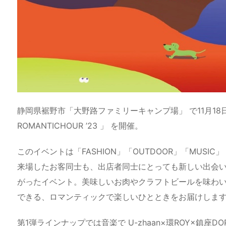
静岡県裾野市「大野路ファミリーキャンプ場」 で11月18日
ROMANTICHOUR ’23 」 を開催。
このイベントは「FASHION」「OUTDOOR」「MUSI
来場したお客同士も、出店者同士にとっても新しい出会
がったイベント。美味しいお肉やクラフトビールを味わ
できる、ロマンティックで楽しいひとときをお届けしま
第1弾ラインナップでは音楽で U-zhaan×環ROY×鎮座DO