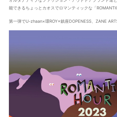
a
o
s
bl
o
dr
能できるちょっとカオスでロマンティックな「ROMANTIC
d
d
k
r
ar
o
s
o
y
d
p.
第一弾でU-zhaan×環ROY×鎮座DOPENESS、ZANE AR
n
io