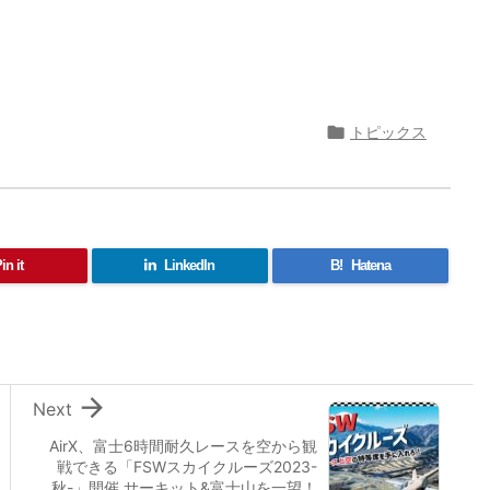

トピックス
in it
LinkedIn
B!
Hatena

Next
AirX、富士6時間耐久レースを空から観
戦できる「FSWスカイクルーズ2023-
秋-」開催 サーキット&富士山を一望！