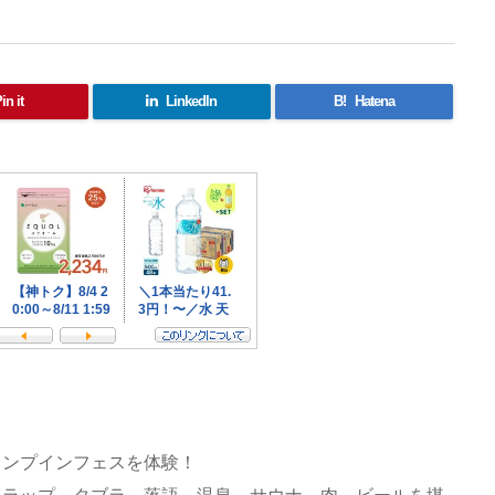
in it
LinkedIn
B!
Hatena
ャンプインフェスを体験！
とラップ、タブラ、落語、温泉、サウナ、肉、ビールを堪