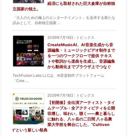
経済にも取材された巨大倉庫が自称独
立国家の領土。
「大人のための極上のエンターテイメント」を追求する新たな
試みとして、自称独立国家 ...
2026年7月19日
:
トピックス
CreateMusicAI、AI音楽生成から音
源編集・ミュージックビデオ制作まで
を一つのワークフローで提供 テキス
トや歌詞から楽曲を生成し、音源編集
から動画化までブラウザ上でつなぐ
TechFusion Labs LLCは、AI音楽制作プラットフォーム
「Crea ...
2026年7月18日
:
トピックス
【初開催】全出演アーティスト・タイ
ムテーブル・全アクティビティを公開
収穫し、味わい、聴く——農と暮らし
に触れる、八ヶ岳の二日間 八ヶ岳農
業大学校を舞台にした、“Cultiven
t”という新しい祭典