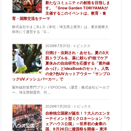
新たなコミュニティの創造を目指しま
す。 「Grow Garden TORIYAMAが
主催するこのイベントは、教育・食
育・国際交流をテーマ
株式会社やまこB.L.D（本社：埼玉県上尾市）は、東京都東大
和市にて運営する「G ...
2026年7月21日
:
トピックス
日焼け・虫刺され・あせも。夏の3大
肌トラブルを、薬に頼らず1枚でケア
夏休みの自由研究を応援する「紫外線
みっけ」とIdeaBookのセット。人気
の全7色UVカットアウター「サンブロ
ックUVメッシュパーカー」で
紫外線対策専門ブランドEPOCHAL（運営：株式会社ピーカブ
ー、埼玉県朝霞市、代 ...
2026年7月20日
:
トピックス
自称独立国家が誕生！？大人のエンタ
ーテイメント型ミクロネーション「ウ
ェアハウス公国」～世界初の倉庫の
国、9月26日に建国祭を開催～ 東洋