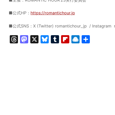
■公式HP：
https://romantichour.jp
■公式SNS：X (Twitter) romantichour_jp / Instagram r
T
M
X
Bl
T
Fl
R
共
hr
a
u
u
ip
ai
有
e
st
e
m
b
n
a
o
s
bl
o
dr
d
d
k
r
ar
o
s
o
y
d
p.
n
io