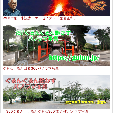
WEB作家・小説家・エッセイスト「鬼岩正和」
ぐるんぐるん回る360パノラマ写真
「360ぐるん」ぐるんぐるん360°動かすパノラマ写真