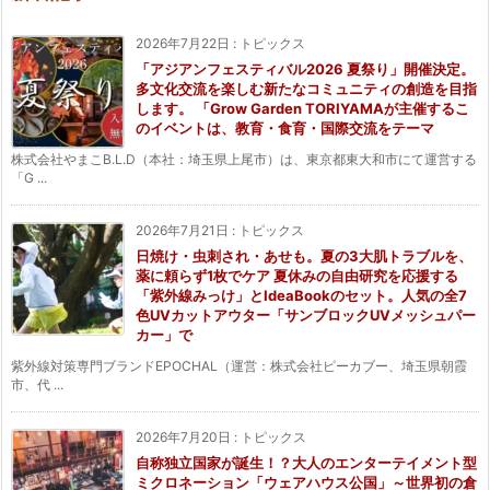
2026年7月22日
:
トピックス
「アジアンフェスティバル2026 夏祭り」開催決定。
多文化交流を楽しむ新たなコミュニティの創造を目指
します。 「Grow Garden TORIYAMAが主催するこ
のイベントは、教育・食育・国際交流をテーマ
株式会社やまこB.L.D（本社：埼玉県上尾市）は、東京都東大和市にて運営する
「G ...
2026年7月21日
:
トピックス
日焼け・虫刺され・あせも。夏の3大肌トラブルを、
薬に頼らず1枚でケア 夏休みの自由研究を応援する
「紫外線みっけ」とIdeaBookのセット。人気の全7
色UVカットアウター「サンブロックUVメッシュパー
カー」で
紫外線対策専門ブランドEPOCHAL（運営：株式会社ピーカブー、埼玉県朝霞
市、代 ...
2026年7月20日
:
トピックス
自称独立国家が誕生！？大人のエンターテイメント型
ミクロネーション「ウェアハウス公国」～世界初の倉