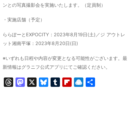
ンとの写真撮影会を実施いたします。（定員制）
・実施店舗（予定）
ららぽーとEXPOCITY：2023年8月19日(土)／ジ アウトレ
ット湘南平塚：2023年8月20日(日)
※いずれも日程や内容が変更となる可能性がございます。最
新情報はグラニフ公式アプリにてご確認ください。
T
M
X
Bl
T
Fl
R
共
hr
a
u
u
ip
ai
有
e
st
e
m
b
n
a
o
s
bl
o
dr
d
d
k
r
ar
o
s
o
y
d
p.