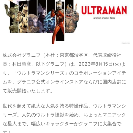
d
d
k
r
ar
o
s
o
y
d
p.
n
io
株式会社グラニフ（本社：東京都渋谷区、代表取締役社
長：村田昭彦、以下グラニフ）は、2023年8月15日(火)よ
り、「ウルトラマンシリーズ」のコラボレーションアイテ
ムを、グラニフ公式オンラインストアならびに国内店舗に
て販売開始いたします。
世代を超えて絶大な人気を誇る特撮作品、ウルトラマンシ
リーズ。人気のウルトラ怪獣を始め、ちょっとマニアック
な星人まで、幅広いキャラクターがグラニフに大集合で
す！