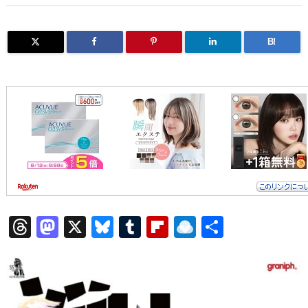
B!
T
M
X
Bl
T
Fl
R
共
hr
a
u
u
ip
ai
有
e
st
e
m
b
n
a
o
s
bl
o
dr