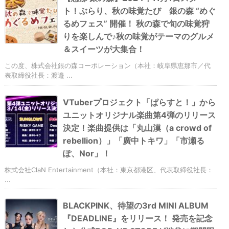
ト！ぶらり、秋の味覚たび 銀の森 “めぐ
るめフェス” 開催！ 秋の森で旬の味覚狩
りを楽しんで♪秋の味覚がテーマのグルメ
＆スイーツが大集合！
この度、株式会社銀の森コーポレーション（本社：岐阜県恵那市／代
表取締役社長：渡邉 ...
VTuberプロジェクト「ぱらすと！」から
ユニットオリジナル楽曲第4弾のリリース
決定！楽曲提供は「丸山漠（a crowd of
rebellion）」「廣中トキワ」「市瀬る
ぽ、Nor」！
株式会社ClaN Entertainment（本社：東京都港区、代表取締役社長：
...
BLACKPINK、待望の3rd MINI ALBUM
『DEADLINE』をリリース！ 発売を記念