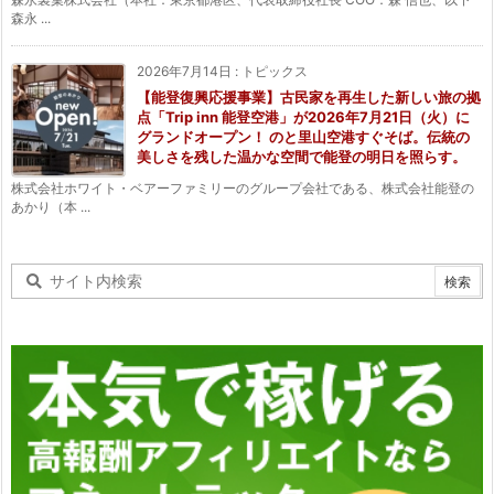
森永 ...
2026年7月14日
:
トピックス
【能登復興応援事業】古民家を再生した新しい旅の拠
点「Trip inn 能登空港」が2026年7月21日（火）に
グランドオープン！ のと里山空港すぐそば。伝統の
美しさを残した温かな空間で能登の明日を照らす。
株式会社ホワイト・ベアーファミリーのグループ会社である、株式会社能登の
あかり（本 ...