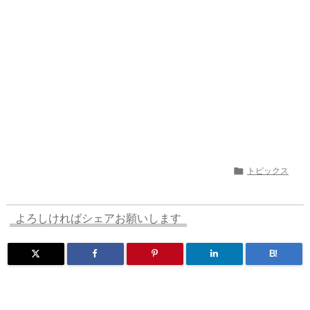
n
io

トピックス
よろしければシェアお願いします
B!