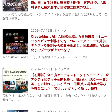
庫の国、9月26日に建国祭を開催～ 東洋経済にも取
材された巨大倉庫が自称独立国家の領土。
「大人のための極上のエンターテイメント」を追求する新たな試みとして、自
称独立国家 ...
2026年7月19日
:
トピックス
CreateMusicAI、AI音楽生成から音源編集・ミュー
ジックビデオ制作までを一つのワークフローで提供
テキストや歌詞から楽曲を生成し、音源編集から動画
化までブラウザ上でつなぐ
TechFusion Labs LLCは、AI音楽制作プラットフォーム「Crea ...
2026年7月18日
:
トピックス
【初開催】全出演アーティスト・タイムテーブル・全
アクティビティを公開収穫し、味わい、聴く——農と
暮らしに触れる、八ヶ岳の二日間 八ヶ岳農業大学校
を舞台にした、“Cultivent”という新しい祭典
音楽だけでは終わらない。畑で野菜を収穫し、自分で焼いたピザを味わい、木
漏れ日の下 ...
2026年7月17日
:
トピックス