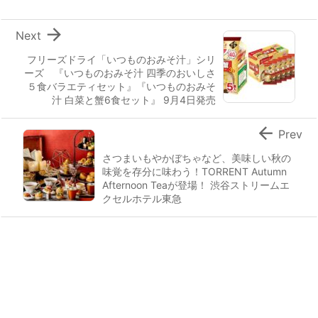

Next
フリーズドライ「いつものおみそ汁」シリ
ーズ 『いつものおみそ汁 四季のおいしさ
５食バラエティセット』『いつものおみそ
汁 白菜と蟹6食セット』 9月4日発売

Prev
さつまいもやかぼちゃなど、美味しい秋の
味覚を存分に味わう！TORRENT Autumn
Afternoon Teaが登場！ 渋谷ストリームエ
クセルホテル東急