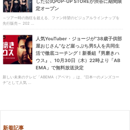
した公式POP-UP STOREが渋谷に期間限
定オープン
～ツアー時の熱狂を超える、ファン待望のビジュアルラインナップを
先行販売～ 202 ...
人気YouTuber・ジョージが“38歳子供部
屋おじさん”など崖っぷち男5人を共同生
活で徹底コーチング！新番組『男磨きハ
ウス』、10月30日（木）22時より「AB
EMA」で無料放送決定
新しい未来のテレビ「ABEMA（アベマ）」は、”日本一のメンズコー
チ”として人気 ...
新着記事