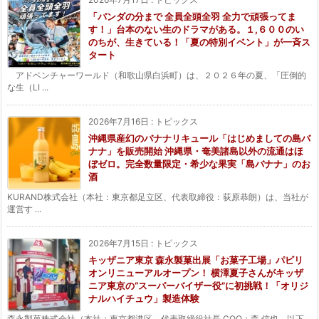
「パンダの分まで 全員全頭全羽 全力で頑張ってま
す！」台本のない生のドラマがある。１,６００のい
のちが、生きている！「夏の特別イベント」が一斉ス
タート
アドベンチャーワールド（和歌山県白浜町）は、２０２６年の夏、「圧倒的
な生（LI ...
2026年7月16日
:
トピックス
沖縄県産幻のバナナリキュール「はじめましての島バ
ナナ」を販売開始 沖縄県・奄美諸島以外の流通はほ
ぼゼロ。完全数量限定・希少な果実「島バナナ」のお
酒
KURAND株式会社（本社：東京都足立区、代表取締役：荻原恭朗）は、当社が
運営す ...
2026年7月15日
:
トピックス
キッザニア東京 森永製菓出展「お菓子工場」パビリ
オンリニューアルオープン！ 横澤夏子さんがキッザ
ニア東京の“スーパーバイザー役”に初挑戦！「オリジ
ナルハイチュウ」製造体験
森永製菓株式会社（本社：東京都港区、代表取締役社長 COO：森 信也、以下