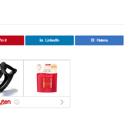
in it
LinkedIn
B!
Hatena