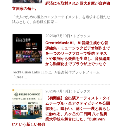
経済にも取材された巨大倉庫が自称独
立国家の領土。
「大人のための極上のエンターテイメント」を追求する新たな
試みとして、自称独立国家 ...
2026年7月19日
:
トピックス
CreateMusicAI、AI音楽生成から音
源編集・ミュージックビデオ制作まで
を一つのワークフローで提供 テキス
トや歌詞から楽曲を生成し、音源編集
から動画化までブラウザ上でつなぐ
TechFusion Labs LLCは、AI音楽制作プラットフォーム
「Crea ...
2026年7月18日
:
トピックス
【初開催】全出演アーティスト・タイ
ムテーブル・全アクティビティを公開
収穫し、味わい、聴く——農と暮らし
に触れる、八ヶ岳の二日間 八ヶ岳農
業大学校を舞台にした、“Cultiven
t”という新しい祭典