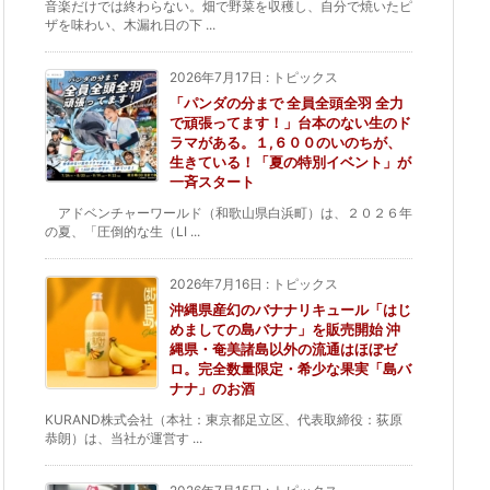
音楽だけでは終わらない。畑で野菜を収穫し、自分で焼いたピ
ザを味わい、木漏れ日の下 ...
2026年7月17日
:
トピックス
「パンダの分まで 全員全頭全羽 全力
で頑張ってます！」台本のない生のド
ラマがある。１,６００のいのちが、
生きている！「夏の特別イベント」が
一斉スタート
アドベンチャーワールド（和歌山県白浜町）は、２０２６年
の夏、「圧倒的な生（LI ...
2026年7月16日
:
トピックス
沖縄県産幻のバナナリキュール「はじ
めましての島バナナ」を販売開始 沖
縄県・奄美諸島以外の流通はほぼゼ
ロ。完全数量限定・希少な果実「島バ
ナナ」のお酒
KURAND株式会社（本社：東京都足立区、代表取締役：荻原
恭朗）は、当社が運営す ...