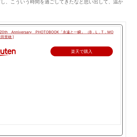
すし、こういう時間を過ごしてきたなと思い出して、温か
0th Anniversary PHOTOBOOK「永遠と一瞬」 （B．L．T．MO
飯田里穂 ]
楽天で購入