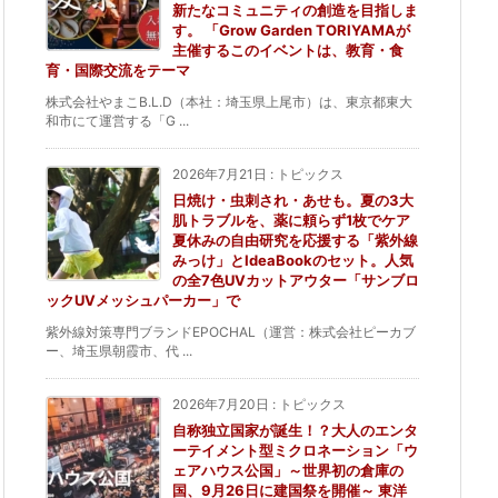
新たなコミュニティの創造を目指しま
す。 「Grow Garden TORIYAMAが
主催するこのイベントは、教育・食
育・国際交流をテーマ
株式会社やまこB.L.D（本社：埼玉県上尾市）は、東京都東大
和市にて運営する「G ...
2026年7月21日
:
トピックス
日焼け・虫刺され・あせも。夏の3大
肌トラブルを、薬に頼らず1枚でケア
夏休みの自由研究を応援する「紫外線
みっけ」とIdeaBookのセット。人気
の全7色UVカットアウター「サンブロ
ックUVメッシュパーカー」で
紫外線対策専門ブランドEPOCHAL（運営：株式会社ピーカブ
ー、埼玉県朝霞市、代 ...
2026年7月20日
:
トピックス
自称独立国家が誕生！？大人のエンタ
ーテイメント型ミクロネーション「ウ
ェアハウス公国」～世界初の倉庫の
国、9月26日に建国祭を開催～ 東洋