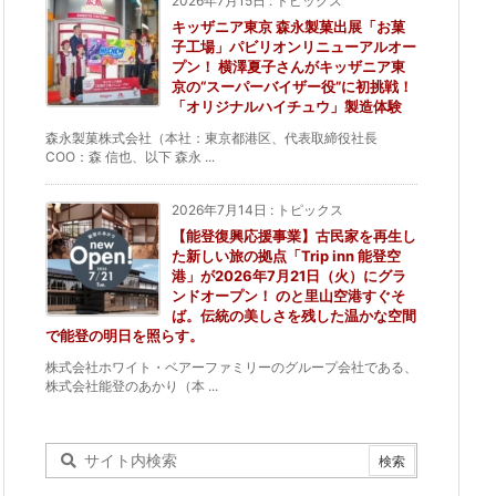
2026年7月15日
:
トピックス
キッザニア東京 森永製菓出展「お菓
子工場」パビリオンリニューアルオー
プン！ 横澤夏子さんがキッザニア東
京の“スーパーバイザー役”に初挑戦！
「オリジナルハイチュウ」製造体験
森永製菓株式会社（本社：東京都港区、代表取締役社長
COO：森 信也、以下 森永 ...
2026年7月14日
:
トピックス
【能登復興応援事業】古民家を再生し
た新しい旅の拠点「Trip inn 能登空
港」が2026年7月21日（火）にグラ
ンドオープン！ のと里山空港すぐそ
ば。伝統の美しさを残した温かな空間
で能登の明日を照らす。
株式会社ホワイト・ベアーファミリーのグループ会社である、
株式会社能登のあかり（本 ...