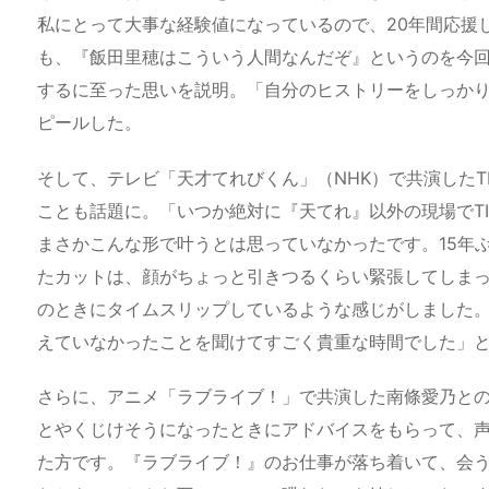
私にとって大事な経験値になっているので、20年間応援
も、『飯田里穂はこういう人間なんだぞ』というのを今
するに至った思いを説明。「自分のヒストリーをしっか
ピールした。
そして、テレビ「天才てれびくん」（NHK）で共演した
ことも話題に。「いつか絶対に『天てれ』以外の現場でT
まさかこんな形で叶うとは思っていなかったです。15年
たカットは、顔がちょっと引きつるくらい緊張してしま
のときにタイムスリップしているような感じがしました。
えていなかったことを聞けてすごく貴重な時間でした」
さらに、アニメ「ラブライブ！」で共演した南條愛乃と
とやくじけそうになったときにアドバイスをもらって、
た方です。『ラブライブ！』のお仕事が落ち着いて、会