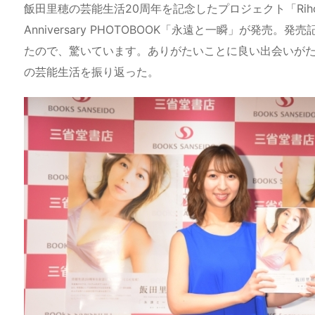
e
st
e
m
b
n
飯田里穂の芸能生活20周年を記念したプロジェクト「Riho Iid
a
o
s
bl
o
dr
Anniversary PHOTOBOOK「永遠と一瞬」が発
たので、驚いています。ありがたいことに良い出会いがた
d
d
k
r
ar
o
の芸能生活を振り返った。
s
o
y
d
p.
n
io