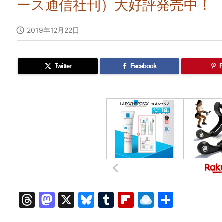
ース通信社刊）大好評発売中！

2019年12月22日
Twitter
Facebook
P
T
M
X
Bl
T
Fl
R
共
hr
a
u
u
ip
ai
有