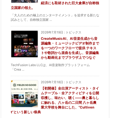
経済にも取材された巨大倉庫が自称独
立国家の領土。
「大人のための極上のエンターテイメント」を追求する新たな
試みとして、自称独立国家 ...
2026年7月19日
:
トピックス
CreateMusicAI、AI音楽生成から音
源編集・ミュージックビデオ制作まで
を一つのワークフローで提供 テキス
トや歌詞から楽曲を生成し、音源編集
から動画化までブラウザ上でつなぐ
TechFusion Labs LLCは、AI音楽制作プラットフォーム
「Crea ...
2026年7月18日
:
トピックス
【初開催】全出演アーティスト・タイ
ムテーブル・全アクティビティを公開
収穫し、味わい、聴く——農と暮らし
に触れる、八ヶ岳の二日間 八ヶ岳農
業大学校を舞台にした、“Cultiven
t”という新しい祭典