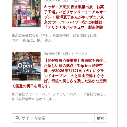
2026年7月15日
:
トピックス
キッザニア東京 森永製菓出展「お菓
子工場」パビリオンリニューアルオー
プン！ 横澤夏子さんがキッザニア東
京の“スーパーバイザー役”に初挑戦！
「オリジナルハイチュウ」製造体験
森永製菓株式会社（本社：東京都港区、代表取締役社長
COO：森 信也、以下 森永 ...
2026年7月14日
:
トピックス
【能登復興応援事業】古民家を再生し
た新しい旅の拠点「Trip inn 能登空
港」が2026年7月21日（火）にグラ
ンドオープン！ のと里山空港すぐそ
ば。伝統の美しさを残した温かな空間
で能登の明日を照らす。
株式会社ホワイト・ベアーファミリーのグループ会社である、
株式会社能登のあかり（本 ...