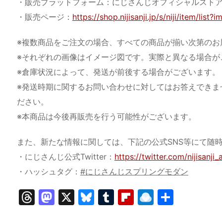
・販売プラットフォーム：にじさんじオフィシャルスト
・販売ページ：
https://shop.nijisanji.jp/s/niji/item/li
※複数商品をご注文の場合、すべての商品が揃い次第のお
※それぞれの画像はイメージ図です。実際と異なる場合が
※倉庫状況によって、発送が前後する場合がございます。
※発送時期に関するお問い合わせに対してはお答えできま
ださい。
※本商品は今後再販売を行う可能性がございます。
また、新たな情報に関しては、下記の公式SNS等にて随
・にじさんじ公式Twitter：
https://twitter.com/nijisanji
・ハッシュタグ：
#にじさんじスプリングモダン
T
M
X
Bl
T
Fl
R
共
hr
a
u
u
ip
ai
有