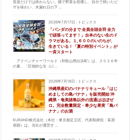
音楽だけでは終わらない。畑で野菜を収穫し、自分で焼いたピ
ザを味わい、木漏れ日の下 ...
2026年7月17日
:
トピックス
「パンダの分まで 全員全頭全羽 全力
で頑張ってます！」台本のない生のド
ラマがある。１,６００のいのちが、
生きている！「夏の特別イベント」が
一斉スタート
アドベンチャーワールド（和歌山県白浜町）は、２０２６年
の夏、「圧倒的な生（LI ...
2026年7月16日
:
トピックス
沖縄県産幻のバナナリキュール「はじ
めましての島バナナ」を販売開始 沖
縄県・奄美諸島以外の流通はほぼゼ
ロ。完全数量限定・希少な果実「島バ
ナナ」のお酒
KURAND株式会社（本社：東京都足立区、代表取締役：荻原
恭朗）は、当社が運営す ...