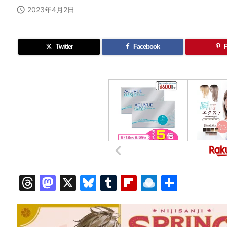

2023年4月2日
Twitter
Facebook
P
T
M
X
Bl
T
Fl
R
共
hr
a
u
u
ip
ai
有
e
st
e
m
b
n