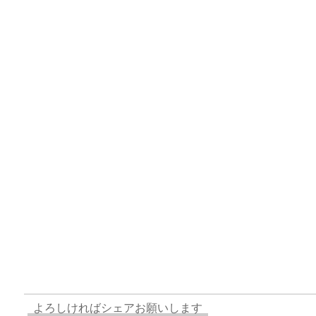
e
st
e
m
b
n
a
o
s
bl
o
dr
d
d
k
r
ar
o
s
o
y
d
p.
n
io
よろしければシェアお願いします