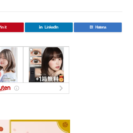
in it
LinkedIn
B!
Hatena