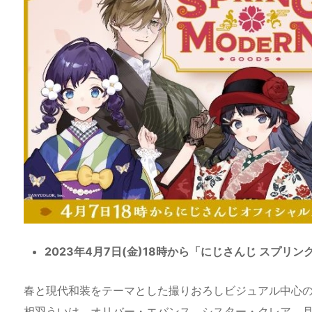
a
o
s
bl
o
dr
d
d
k
r
ar
o
s
o
y
d
p.
n
io
2023年4月7日(金)18時から「にじさんじ スプリ
春と現代和装をテーマとした撮りおろしビジュアル中心
相羽ういは、オリバー・エバンス、シスター・クレア、月