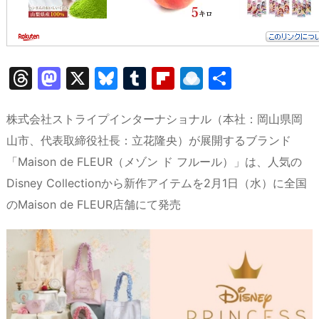
T
M
X
Bl
T
Fl
R
共
hr
a
u
u
ip
ai
有
e
st
e
m
b
n
株式会社ストライプインターナショナル（本社：岡山県岡
a
o
s
bl
o
dr
山市、代表取締役社長：立花隆央）が展開するブランド
「Maison de FLEUR（メゾン ド フルール）」は、人気の
d
d
k
r
ar
o
Disney Collectionから新作アイテムを2月1日（水）に全国
s
o
y
d
p.
のMaison de FLEUR店舗にて発売
n
io