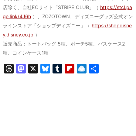
店除く、自社ECサイト「STRIPE CLUB」（
https://stcl.pa
ge.link/4J6h
）、ZOZOTOWN、ディズニーグッズ公式オン
ラインストア「ショップディズニー」（
https://shopdisne
y.disney.co.jp
）
販売商品：トートバッグ 5種、ポーチ5種、パスケース2
種、コインケース1種
T
M
X
Bl
T
Fl
R
共
hr
a
u
u
ip
ai
有
e
st
e
m
b
n
a
o
s
bl
o
dr
d
d
k
r
ar
o
s
o
y
d
p.
n
io