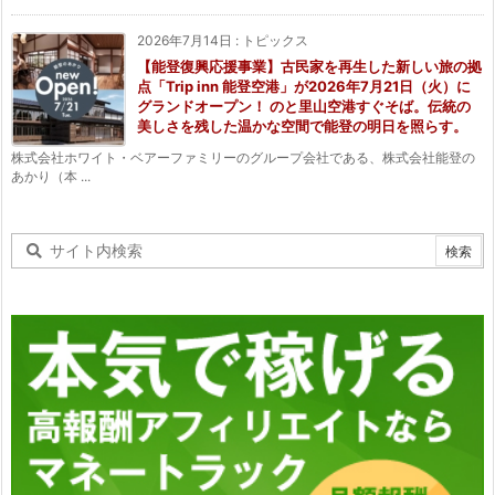
2026年7月14日
:
トピックス
【能登復興応援事業】古民家を再生した新しい旅の拠
点「Trip inn 能登空港」が2026年7月21日（火）に
グランドオープン！ のと里山空港すぐそば。伝統の
美しさを残した温かな空間で能登の明日を照らす。
株式会社ホワイト・ベアーファミリーのグループ会社である、株式会社能登の
あかり（本 ...