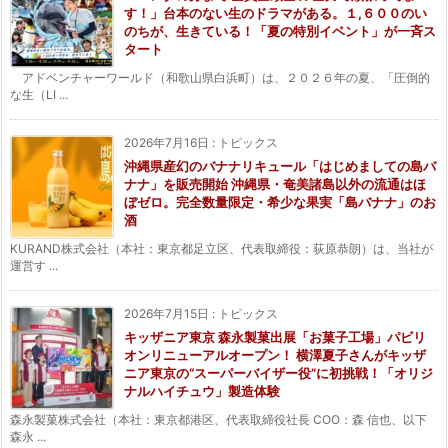
す！」台本のない生のドラマがある。１,６００のい
のちが、生きている！「夏の特別イベント」が一斉ス
タート
アドベンチャーワールド（和歌山県白浜町）は、２０２６年の夏、「圧倒的
な生（LI ...
2026年7月16日
:
トピックス
沖縄県産幻のバナナリキュール「はじめましての島バ
ナナ」を販売開始 沖縄県・奄美諸島以外の流通はほ
ぼゼロ。完全数量限定・希少な果実「島バナナ」のお
酒
KURAND株式会社（本社：東京都足立区、代表取締役：荻原恭朗）は、当社が
運営す ...
2026年7月15日
:
トピックス
キッザニア東京 森永製菓出展「お菓子工場」パビリ
オンリニューアルオープン！ 横澤夏子さんがキッザ
ニア東京の“スーパーバイザー役”に初挑戦！「オリジ
ナルハイチュウ」製造体験
森永製菓株式会社（本社：東京都港区、代表取締役社長 COO：森 信也、以下
森永 ...