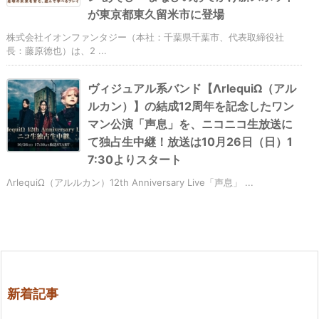
が東京都東久留米市に登場
株式会社イオンファンタジー（本社：千葉県千葉市、代表取締役社
長：藤原徳也）は、2 ...
ヴィジュアル系バンド【ΛrlequiΩ（アル
ルカン）】の結成12周年を記念したワン
マン公演「声息」を、ニコニコ生放送に
て独占生中継！放送は10月26日（日）1
7:30よりスタート
ΛrlequiΩ（アルルカン）12th Anniversary Live「声息」 ...
新着記事