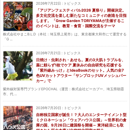
2026年7月22日
:
トピックス
「アジアンフェスティバル2026 夏祭り」開催決定。
多文化交流を楽しむ新たなコミュニティの創造を目指
します。 「Grow Garden TORIYAMAが主催するこ
のイベントは、教育・食育・国際交流をテーマ
株式会社やまこB.L.D（本社：埼玉県上尾市）は、東京都東大和市にて運営する
「G ...
2026年7月21日
:
トピックス
日焼け・虫刺され・あせも。夏の3大肌トラブルを、
薬に頼らず1枚でケア 夏休みの自由研究を応援する
「紫外線みっけ」とIdeaBookのセット。人気の全7
色UVカットアウター「サンブロックUVメッシュパー
カー」で
紫外線対策専門ブランドEPOCHAL（運営：株式会社ピーカブー、埼玉県朝霞
市、代 ...
2026年7月20日
:
トピックス
自称独立国家が誕生！？大人のエンターテイメント型
ミクロネーション「ウェアハウス公国」～世界初の倉
庫の国、9月26日に建国祭を開催～ 東洋経済にも取