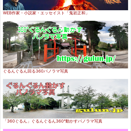
WEB作家・小説家・エッセイスト「鬼岩正和」
ぐるんぐるん回る360パノラマ写真
「360ぐるん」ぐるんぐるん360°動かすパノラマ写真