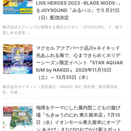
LIVE HEROES 2023 -BLADE MODE-」
をJOYSOUND「みるハコ」で５月21日
（日）配信決定
株式会社エクシングが展開する通信カラオケ「JOYSOUND」で、観て
楽しめる多彩 ...
マクセル アクアパーク品川×ネイキッド
光あふれる海で、心まできらめくホリデ
ーシーズン限定イベント『STAR AQUAR
IUM by NAKED』 2025年11月15日
（土）～ 12月25日（木）
株式会社ネイキッド（英語表記：NAKED, INC. 所在地：東京都渋谷
区、代表 ...
地球をテーマにした屋内型こどもの遊び
場「ちきゅうのにわ 東久留米店」7月15
日（水）イオンモール東久留米にオープ
ン あそび・まなびのおでかけ新スポット