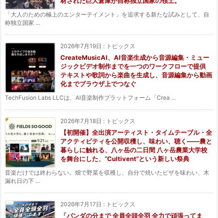
材された巨大倉庫が自称独立国家の領土。
「大人のための極上のエンターテイメント」を追求する新たな試みとして、自
称独立国家 ...
2026年7月19日
:
トピックス
CreateMusicAI、AI音楽生成から音源編集・ミュー
ジックビデオ制作までを一つのワークフローで提供
テキストや歌詞から楽曲を生成し、音源編集から動画
化までブラウザ上でつなぐ
TechFusion Labs LLCは、AI音楽制作プラットフォーム「Crea ...
2026年7月18日
:
トピックス
【初開催】全出演アーティスト・タイムテーブル・全
アクティビティを公開収穫し、味わい、聴く——農と
暮らしに触れる、八ヶ岳の二日間 八ヶ岳農業大学校
を舞台にした、“Cultivent”という新しい祭典
音楽だけでは終わらない。畑で野菜を収穫し、自分で焼いたピザを味わい、木
漏れ日の下 ...
2026年7月17日
:
トピックス
「パンダの分まで 全員全頭全羽 全力で頑張ってま