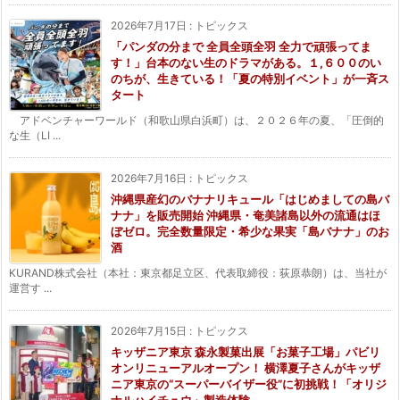
2026年7月17日
:
トピックス
「パンダの分まで 全員全頭全羽 全力で頑張ってま
す！」台本のない生のドラマがある。１,６００のい
のちが、生きている！「夏の特別イベント」が一斉ス
タート
アドベンチャーワールド（和歌山県白浜町）は、２０２６年の夏、「圧倒的
な生（LI ...
2026年7月16日
:
トピックス
沖縄県産幻のバナナリキュール「はじめましての島バ
ナナ」を販売開始 沖縄県・奄美諸島以外の流通はほ
ぼゼロ。完全数量限定・希少な果実「島バナナ」のお
酒
KURAND株式会社（本社：東京都足立区、代表取締役：荻原恭朗）は、当社が
運営す ...
2026年7月15日
:
トピックス
キッザニア東京 森永製菓出展「お菓子工場」パビリ
オンリニューアルオープン！ 横澤夏子さんがキッザ
ニア東京の“スーパーバイザー役”に初挑戦！「オリジ
ナルハイチュウ」製造体験