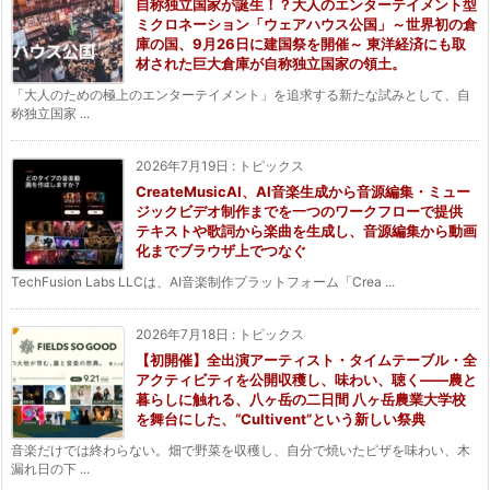
自称独立国家が誕生！？大人のエンターテイメント型
ミクロネーション「ウェアハウス公国」～世界初の倉
庫の国、9月26日に建国祭を開催～ 東洋経済にも取
材された巨大倉庫が自称独立国家の領土。
「大人のための極上のエンターテイメント」を追求する新たな試みとして、自
称独立国家 ...
2026年7月19日
:
トピックス
CreateMusicAI、AI音楽生成から音源編集・ミュー
ジックビデオ制作までを一つのワークフローで提供
テキストや歌詞から楽曲を生成し、音源編集から動画
化までブラウザ上でつなぐ
TechFusion Labs LLCは、AI音楽制作プラットフォーム「Crea ...
2026年7月18日
:
トピックス
【初開催】全出演アーティスト・タイムテーブル・全
アクティビティを公開収穫し、味わい、聴く——農と
暮らしに触れる、八ヶ岳の二日間 八ヶ岳農業大学校
を舞台にした、“Cultivent”という新しい祭典
音楽だけでは終わらない。畑で野菜を収穫し、自分で焼いたピザを味わい、木
漏れ日の下 ...