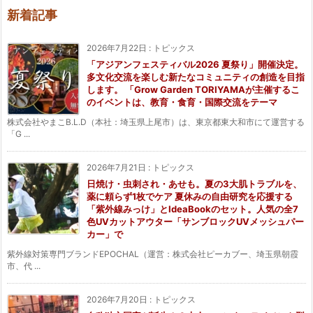
新着記事
2026年7月22日
:
トピックス
「アジアンフェスティバル2026 夏祭り」開催決定。
多文化交流を楽しむ新たなコミュニティの創造を目指
します。 「Grow Garden TORIYAMAが主催するこ
のイベントは、教育・食育・国際交流をテーマ
株式会社やまこB.L.D（本社：埼玉県上尾市）は、東京都東大和市にて運営する
「G ...
2026年7月21日
:
トピックス
日焼け・虫刺され・あせも。夏の3大肌トラブルを、
薬に頼らず1枚でケア 夏休みの自由研究を応援する
「紫外線みっけ」とIdeaBookのセット。人気の全7
色UVカットアウター「サンブロックUVメッシュパー
カー」で
紫外線対策専門ブランドEPOCHAL（運営：株式会社ピーカブー、埼玉県朝霞
市、代 ...
2026年7月20日
:
トピックス