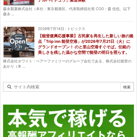
森永製菓株式会社（本社：東京都港区、代表取締役社長 COO：森 信也、以下
森永 ...
2026年7月14日
:
トピックス
【能登復興応援事業】古民家を再生した新しい旅の拠
点「Trip inn 能登空港」が2026年7月21日（火）に
グランドオープン！ のと里山空港すぐそば。伝統の
美しさを残した温かな空間で能登の明日を照らす。
株式会社ホワイト・ベアーファミリーのグループ会社である、株式会社能登の
あかり（本 ...