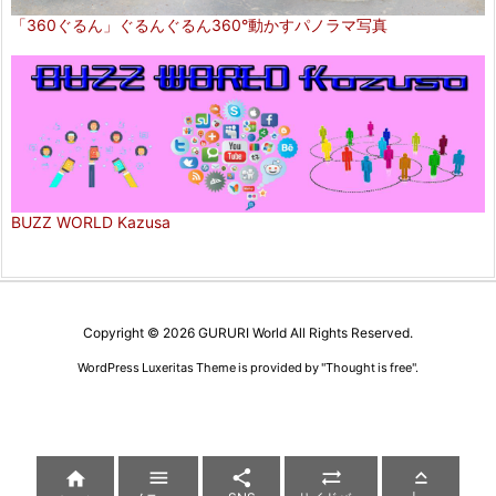
「360ぐるん」ぐるんぐるん360°動かすパノラマ写真
BUZZ WORLD Kazusa
Copyright ©
2026
GURURI World
All Rights Reserved.
WordPress Luxeritas Theme is provided by "
Thought is free
".




