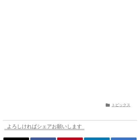
a
o
s
bl
o
dr
d
d
k
r
ar
o
s
o
y
d
p.
n
io

トピックス
よろしければシェアお願いします