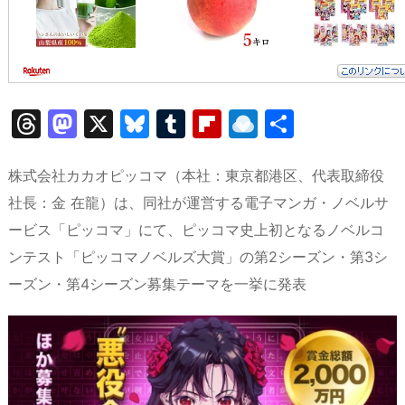
T
M
X
Bl
T
Fl
R
共
hr
a
u
u
ip
ai
有
e
st
e
m
b
n
株式会社カカオピッコマ（本社：東京都港区、代表取締役
a
o
s
bl
o
dr
社長：金 在龍）は、同社が運営する電子マンガ・ノベルサ
ービス「ピッコマ」にて、ピッコマ史上初となるノベルコ
d
d
k
r
ar
o
ンテスト「ピッコマノベルズ大賞」の第2シーズン・第3シ
s
o
y
d
p.
ーズン・第4シーズン募集テーマを一挙に発表
n
io