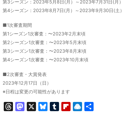
第3シーズン：2023年5月8日(月）～2023年7月31日(月）
第4シーズン：2023年8月7日(月）～2023年9月30日(土）
■1次審査期間
第1シーズン1次審査：〜2023年2月末頃
第2シーズン1次審査：〜2023年5月末頃
第3シーズン1次審査：〜2023年8月末頃
第4シーズン1次審査：〜2023年10月末頃
■2次審査・大賞発表
2023年12月17日（日）
※日程は変更の可能性があります
T
M
X
Bl
T
Fl
R
共
hr
a
u
u
ip
ai
有
e
st
e
m
b
n