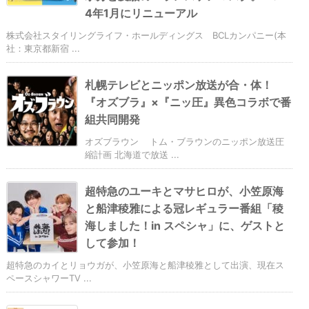
4年1月にリニューアル
株式会社スタイリングライフ・ホールディングス BCLカンパニー(本
社：東京都新宿 ...
札幌テレビとニッポン放送が合・体！
『オズブラ』×『ニッ圧』異色コラボで番
組共同開発
オズブラウン トム・ブラウンのニッポン放送圧
縮計画 北海道で放送 ...
超特急のユーキとマサヒロが、小笠原海
と船津稜雅による冠レギュラー番組「稜
海しました！in スペシャ」に、ゲストと
して参加！
超特急のカイとリョウガが、小笠原海と船津稜雅として出演、現在ス
ペースシャワーTV ...