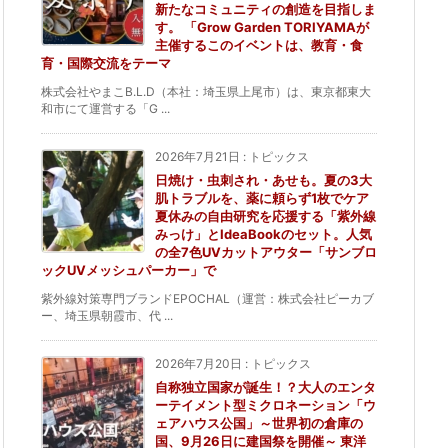
新たなコミュニティの創造を目指しま
す。 「Grow Garden TORIYAMAが
主催するこのイベントは、教育・食
育・国際交流をテーマ
株式会社やまこB.L.D（本社：埼玉県上尾市）は、東京都東大
和市にて運営する「G ...
2026年7月21日
:
トピックス
日焼け・虫刺され・あせも。夏の3大
肌トラブルを、薬に頼らず1枚でケア
夏休みの自由研究を応援する「紫外線
みっけ」とIdeaBookのセット。人気
の全7色UVカットアウター「サンブロ
ックUVメッシュパーカー」で
紫外線対策専門ブランドEPOCHAL（運営：株式会社ピーカブ
ー、埼玉県朝霞市、代 ...
2026年7月20日
:
トピックス
自称独立国家が誕生！？大人のエンタ
ーテイメント型ミクロネーション「ウ
ェアハウス公国」～世界初の倉庫の
国、9月26日に建国祭を開催～ 東洋