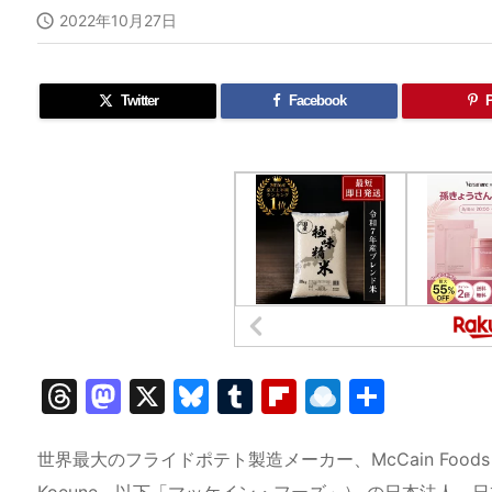

2022年10月27日
Twitter
Facebook
P
T
M
X
Bl
T
Fl
R
共
hr
a
u
u
ip
ai
有
e
st
e
m
b
n
世界最大のフライドポテト製造メーカー、McCain Foods
Koeune、以下「マッケイン・フーズ」） の日本法人