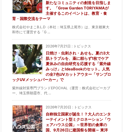
新たなコミュニティの創造を目指しま
す。 「Grow Garden TORIYAMAが
主催するこのイベントは、教育・食
育・国際交流をテーマ
株式会社やまこB.L.D（本社：埼玉県上尾市）は、東京都東大
和市にて運営する「G ...
2026年7月21日
:
トピックス
日焼け・虫刺され・あせも。夏の3大
肌トラブルを、薬に頼らず1枚でケア
夏休みの自由研究を応援する「紫外線
みっけ」とIdeaBookのセット。人気
の全7色UVカットアウター「サンブロ
ックUVメッシュパーカー」で
紫外線対策専門ブランドEPOCHAL（運営：株式会社ピーカブ
ー、埼玉県朝霞市、代 ...
2026年7月20日
:
トピックス
自称独立国家が誕生！？大人のエンタ
ーテイメント型ミクロネーション「ウ
ェアハウス公国」～世界初の倉庫の
国、9月26日に建国祭を開催～ 東洋