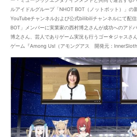
a
o
s
bl
o
dr
ルアイドルグループ「NHOT BOT（ノットボット）」の新
d
d
k
r
ar
o
YouTubeチャンネルおよび公式bilibiliチャンネル
s
o
y
d
p.
BOT」メンバーに実業家の西村博之さんが成功へのアドバ
n
io
博之さん、芸人でありゲーム実況も行うゴー☆ジャスさ
ゲーム『Among Us!（アモングアス 開発元：InnerS