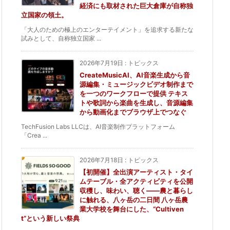
経済にも取材された巨大倉庫が自称独
立国家の領土。
「大人のための極上のエンターテイメント」を追求する新たな
試みとして、自称独立国家 ...
2026年7月19日
:
トピックス
CreateMusicAI、AI音楽生成から音
源編集・ミュージックビデオ制作まで
を一つのワークフローで提供 テキス
トや歌詞から楽曲を生成し、音源編集
から動画化までブラウザ上でつなぐ
TechFusion Labs LLCは、AI音楽制作プラットフォーム
「Crea ...
2026年7月18日
:
トピックス
【初開催】全出演アーティスト・タイ
ムテーブル・全アクティビティを公開
収穫し、味わい、聴く——農と暮らし
に触れる、八ヶ岳の二日間 八ヶ岳農
業大学校を舞台にした、“Cultiven
t”という新しい祭典