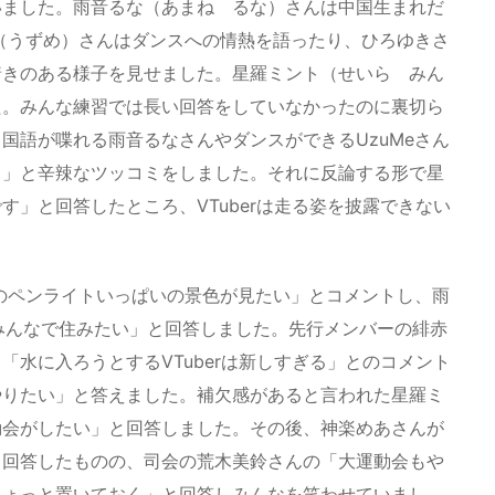
いました。雨音るな（あまね るな）さんは中国生まれだ
e（うずめ）さんはダンスへの情熱を語ったり、ひろゆきさ
着きのある様子を見せました。星羅ミント（せいら みん
た。みんな練習では長い回答をしていなかったのに裏切ら
国語が喋れる雨音るなさんやダンスができるUzuMeさん
？」と辛辣なツッコミをしました。それに反論する形で星
」と回答したところ、VTuberは走る姿を披露できない
紫のペンライトいっぱいの景色が見たい」とコメントし、雨
りみんなで住みたい」と回答しました。先行メンバーの緋赤
水に入ろうとするVTuberは新しすぎる」とのコメント
やりたい」と答えました。補欠感があると言われた星羅ミ
動会がしたい」と回答しました。その後、神楽めあさんが
と回答したものの、司会の荒木美鈴さんの「大運動会もや
ちょっと置いておく」と回答しみんなを笑わせていまし