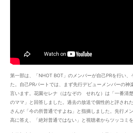
第一部は、「NHOT BOT」のメンバーが自己PRを行
た。自己PRパートでは、まず先行デビューメンバーの神
言います。花園セレナ（はなぞの せれな）は「一番清
のママ」と回答しました。過去の放送で個性的と評され
さんが「今の所普通ですよね」と指摘しました。先行メ
高に答え、「絶対普通ではない」と視聴者からツッコミ