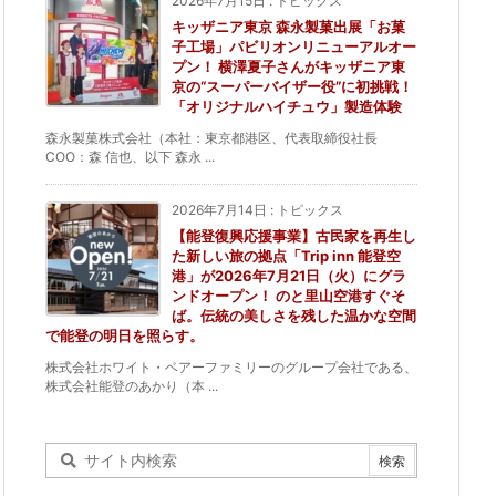
2026年7月15日
:
トピックス
キッザニア東京 森永製菓出展「お菓
子工場」パビリオンリニューアルオー
プン！ 横澤夏子さんがキッザニア東
京の“スーパーバイザー役”に初挑戦！
「オリジナルハイチュウ」製造体験
森永製菓株式会社（本社：東京都港区、代表取締役社長
COO：森 信也、以下 森永 ...
2026年7月14日
:
トピックス
【能登復興応援事業】古民家を再生し
た新しい旅の拠点「Trip inn 能登空
港」が2026年7月21日（火）にグラ
ンドオープン！ のと里山空港すぐそ
ば。伝統の美しさを残した温かな空間
で能登の明日を照らす。
株式会社ホワイト・ベアーファミリーのグループ会社である、
株式会社能登のあかり（本 ...