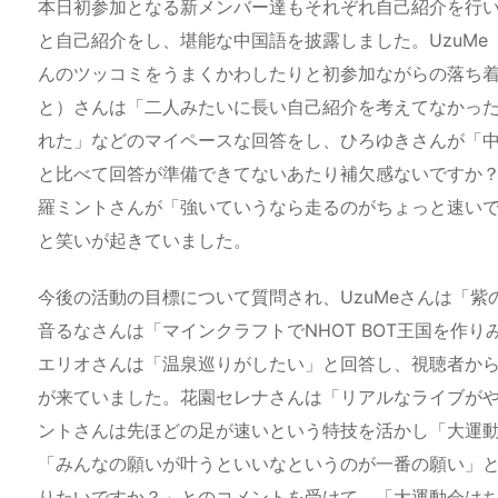
本日初参加となる新メンバー達もそれぞれ自己紹介を行
と自己紹介をし、堪能な中国語を披露しました。UzuM
んのツッコミをうまくかわしたりと初参加ながらの落ち
と）さんは「二人みたいに長い自己紹介を考えてなかっ
れた」などのマイペースな回答をし、ひろゆきさんが「中
と比べて回答が準備できてないあたり補欠感ないですか
羅ミントさんが「強いていうなら走るのがちょっと速いです
と笑いが起きていました。
今後の活動の目標について質問され、UzuMeさんは「
音るなさんは「マインクラフトでNHOT BOT王国を作
エリオさんは「温泉巡りがしたい」と回答し、視聴者から「
が来ていました。花園セレナさんは「リアルなライブが
ントさんは先ほどの足が速いという特技を活かし「大運
「みんなの願いが叶うといいなというのが一番の願い」
りたいですか？」とのコメントを受けて、「大運動会は