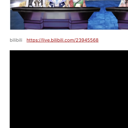
bilibili
https://live.bilibili.com/23945568