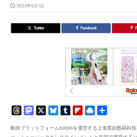

2022年5月1日
Twitter
Facebook
P
T
M
X
Bl
T
Fl
R
共
hr
a
u
u
ip
ai
有
e
st
e
m
b
n
動画プラットフォームbilibiliを運営する上海寛娯数
ー・ミュージックエンタテインメントと共同で運営する