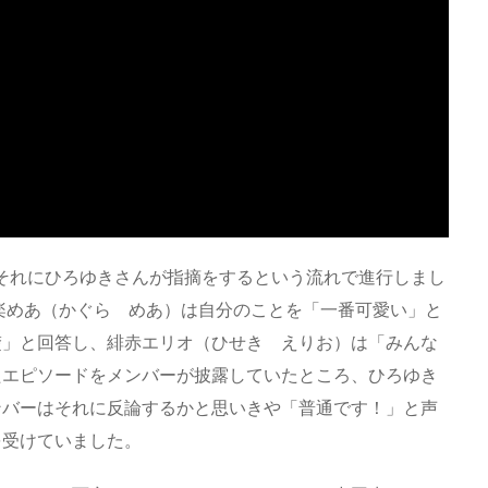
い、それにひろゆきさんが指摘をするという流れで進行しまし
楽めあ（かぐら めあ）は自分のことを「一番可愛い」と
楚」と回答し、緋赤エリオ（ひせき えりお）は「みんな
たエピソードをメンバーが披露していたところ、ひろゆき
ンバーはそれに反論するかと思いきや「普通です！」と声
を受けていました。