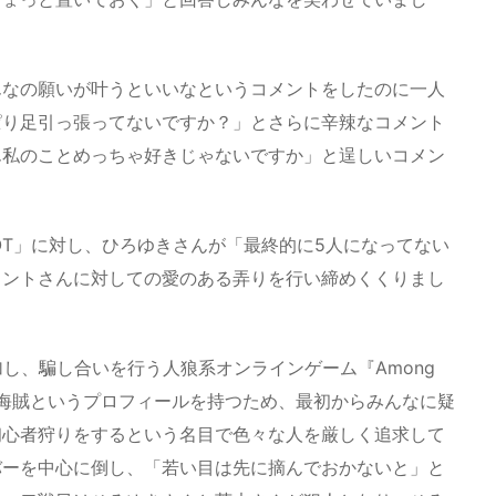
んなの願いが叶うといいなというコメントをしたのに一人
ぱり足引っ張ってないですか？」とさらに辛辣なコメント
ん私のことめっちゃ好きじゃないですか」と逞しいコメン
BOT」に対し、ひろゆきさんが「最終的に5人になってない
ミントさんに対しての愛のある弄りを行い締めくくりまし
し、騙し合いを行う人狼系オンラインゲーム『Among
宙海賊というプロフィールを持つため、最初からみんなに疑
初心者狩りをするという名目で色々な人を厳しく追求して
バーを中心に倒し、「若い目は先に摘んでおかないと」と