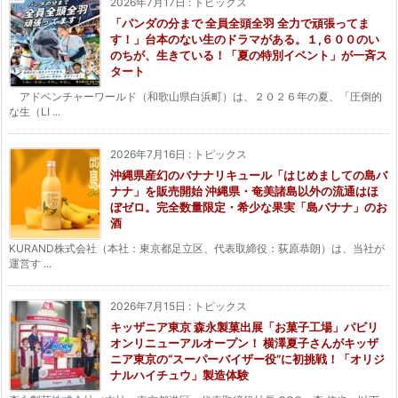
2026年7月17日
:
トピックス
「パンダの分まで 全員全頭全羽 全力で頑張ってま
す！」台本のない生のドラマがある。１,６００のい
のちが、生きている！「夏の特別イベント」が一斉ス
タート
アドベンチャーワールド（和歌山県白浜町）は、２０２６年の夏、「圧倒的
な生（LI ...
2026年7月16日
:
トピックス
沖縄県産幻のバナナリキュール「はじめましての島バ
ナナ」を販売開始 沖縄県・奄美諸島以外の流通はほ
ぼゼロ。完全数量限定・希少な果実「島バナナ」のお
酒
KURAND株式会社（本社：東京都足立区、代表取締役：荻原恭朗）は、当社が
運営す ...
2026年7月15日
:
トピックス
キッザニア東京 森永製菓出展「お菓子工場」パビリ
オンリニューアルオープン！ 横澤夏子さんがキッザ
ニア東京の“スーパーバイザー役”に初挑戦！「オリジ
ナルハイチュウ」製造体験