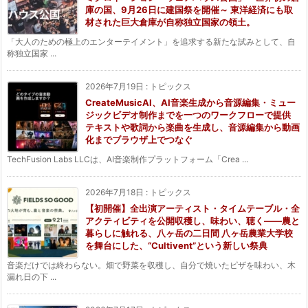
庫の国、9月26日に建国祭を開催～ 東洋経済にも取
材された巨大倉庫が自称独立国家の領土。
「大人のための極上のエンターテイメント」を追求する新たな試みとして、自
称独立国家 ...
2026年7月19日
:
トピックス
CreateMusicAI、AI音楽生成から音源編集・ミュー
ジックビデオ制作までを一つのワークフローで提供
テキストや歌詞から楽曲を生成し、音源編集から動画
化までブラウザ上でつなぐ
TechFusion Labs LLCは、AI音楽制作プラットフォーム「Crea ...
2026年7月18日
:
トピックス
【初開催】全出演アーティスト・タイムテーブル・全
アクティビティを公開収穫し、味わい、聴く——農と
暮らしに触れる、八ヶ岳の二日間 八ヶ岳農業大学校
を舞台にした、“Cultivent”という新しい祭典
音楽だけでは終わらない。畑で野菜を収穫し、自分で焼いたピザを味わい、木
漏れ日の下 ...