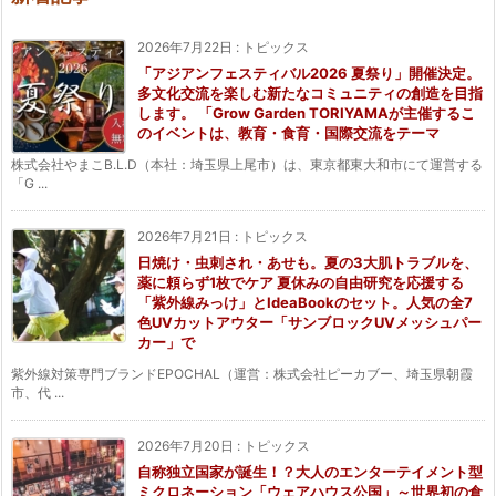
2026年7月22日
:
トピックス
「アジアンフェスティバル2026 夏祭り」開催決定。
多文化交流を楽しむ新たなコミュニティの創造を目指
します。 「Grow Garden TORIYAMAが主催するこ
のイベントは、教育・食育・国際交流をテーマ
株式会社やまこB.L.D（本社：埼玉県上尾市）は、東京都東大和市にて運営する
「G ...
2026年7月21日
:
トピックス
日焼け・虫刺され・あせも。夏の3大肌トラブルを、
薬に頼らず1枚でケア 夏休みの自由研究を応援する
「紫外線みっけ」とIdeaBookのセット。人気の全7
色UVカットアウター「サンブロックUVメッシュパー
カー」で
紫外線対策専門ブランドEPOCHAL（運営：株式会社ピーカブー、埼玉県朝霞
市、代 ...
2026年7月20日
:
トピックス
自称独立国家が誕生！？大人のエンターテイメント型
ミクロネーション「ウェアハウス公国」～世界初の倉