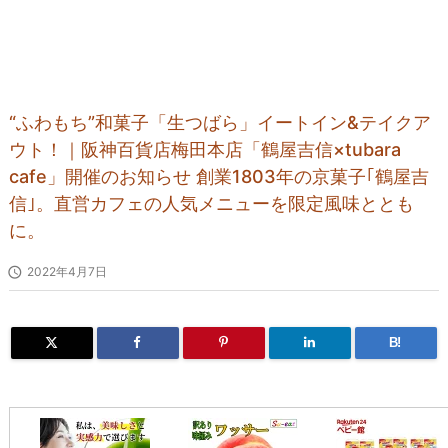
“ふわもち”和菓子「生つばら」イートイン&テイクア
ウト！｜阪神百貨店梅田本店「鶴屋吉信×tubara
cafe」開催のお知らせ 創業1803年の京菓子｢鶴屋吉
信｣。直営カフェの人気メニューを限定風味ととも
に。

2022年4月7日
B!