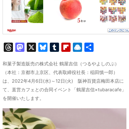
T
M
X
Bl
T
Fl
R
共
hr
a
u
u
ip
ai
有
e
st
e
m
b
n
和菓子製造販売の株式会社 鶴屋吉信（つるやよしのぶ）
a
o
s
bl
o
dr
（本社：京都市上京区、代表取締役社長：稲田慎一郎）
は、2022年4月6日(水)～12日(火) 阪神百貨店梅田本店に
d
d
k
r
ar
o
て、直営カフェとの合同イベント「鶴屋吉信×tubaracafe」
s
o
y
d
p.
を開催いたします。
n
io