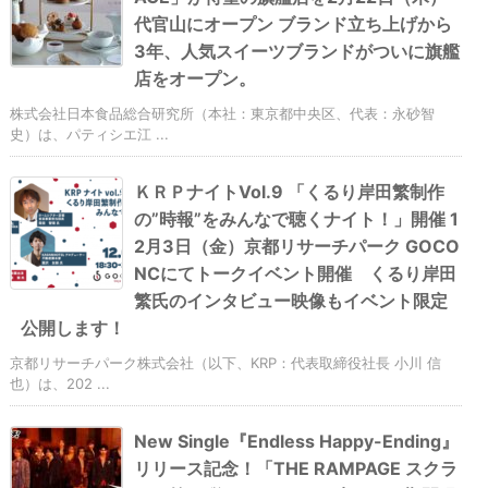
代官山にオープン ブランド立ち上げから
3年、人気スイーツブランドがついに旗艦
店をオープン。
株式会社日本食品総合研究所（本社：東京都中央区、代表：永砂智
史）は、パティシエ江 ...
ＫＲＰナイトVol.9 「くるり岸田繁制作
の”時報”をみんなで聴くナイト！」開催 1
2月3日（金）京都リサーチパーク GOCO
NCにてトークイベント開催 くるり岸田
繁氏のインタビュー映像もイベント限定
公開します！
京都リサーチパーク株式会社（以下、KRP：代表取締役社長 小川 信
也）は、202 ...
New Single『Endless Happy-Ending』
リリース記念！「THE RAMPAGE スクラ