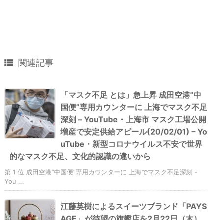

関連記事
「マスク不足 とは」急上昇 成田空港“中
国便”専用カウンターに 上海でマスク不足
深刻 – YouTube・上海市 マスク工場公開
増産で安定供給アピール(20/02/01) – Yo
uTube・新型コロナウイルス不安で世界
的なマスク不足、文化的認識の違いから
第 1 位 成田空港“中国便”専用カウンターに 上海でマスク不足深刻 -
You ...
江藤英樹によるスイーツブランド「PAYS
AGE」が待望の旗艦店を2月22日（木）