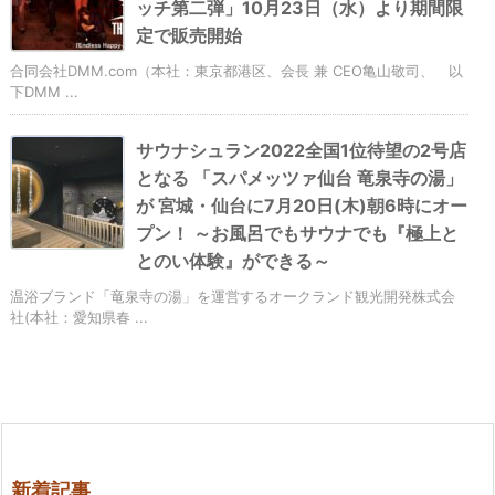
ッチ第二弾」10月23日（水）より期間限
定で販売開始
合同会社DMM.com（本社：東京都港区、会長 兼 CEO亀山敬司、 以
下DMM ...
サウナシュラン2022全国1位待望の2号店
となる 「スパメッツァ仙台 竜泉寺の湯」
が 宮城・仙台に7月20日(木)朝6時にオー
プン！ ～お風呂でもサウナでも『極上と
とのい体験』ができる～
温浴ブランド「竜泉寺の湯」を運営するオークランド観光開発株式会
社(本社：愛知県春 ...
新着記事