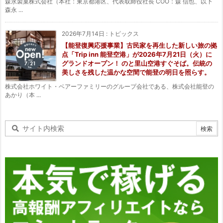
森永製菓株式会社（本社：東京都港区、代表取締役社長 COO：森 信也、以下
森永 ...
2026年7月14日
:
トピックス
【能登復興応援事業】古民家を再生した新しい旅の拠
点「Trip inn 能登空港」が2026年7月21日（火）に
グランドオープン！ のと里山空港すぐそば。伝統の
美しさを残した温かな空間で能登の明日を照らす。
株式会社ホワイト・ベアーファミリーのグループ会社である、株式会社能登の
あかり（本 ...