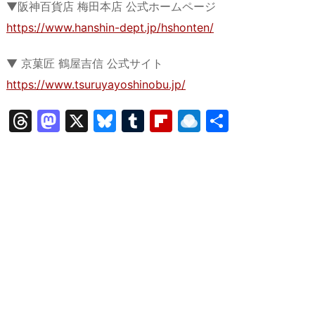
▼阪神百貨店 梅田本店 公式ホームページ
https://www.hanshin-dept.jp/hshonten/
▼ 京菓匠 鶴屋吉信 公式サイト
https://www.tsuruyayoshinobu.jp/
T
M
X
Bl
T
Fl
R
共
hr
a
u
u
ip
ai
有
e
st
e
m
b
n
a
o
s
bl
o
dr
d
d
k
r
ar
o
s
o
y
d
p.
n
io