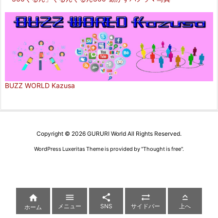
BUZZ WORLD Kazusa
Copyright ©
2026
GURURI World
All Rights Reserved.
WordPress Luxeritas Theme is provided by "
Thought is free
".





メニュー
SNS
サイドバー
上へ
ホーム