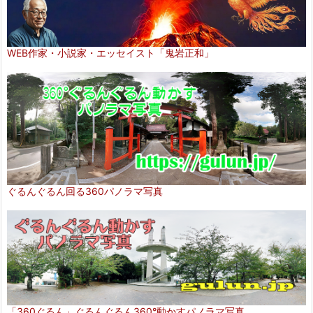
WEB作家・小説家・エッセイスト「鬼岩正和」
ぐるんぐるん回る360パノラマ写真
「360ぐるん」ぐるんぐるん360°動かすパノラマ写真