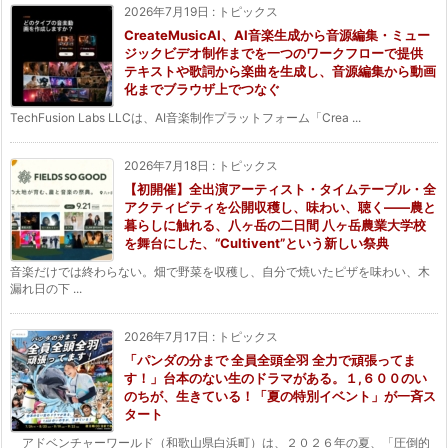
2026年7月19日
:
トピックス
CreateMusicAI、AI音楽生成から音源編集・ミュー
ジックビデオ制作までを一つのワークフローで提供
テキストや歌詞から楽曲を生成し、音源編集から動画
化までブラウザ上でつなぐ
TechFusion Labs LLCは、AI音楽制作プラットフォーム「Crea ...
2026年7月18日
:
トピックス
【初開催】全出演アーティスト・タイムテーブル・全
アクティビティを公開収穫し、味わい、聴く——農と
暮らしに触れる、八ヶ岳の二日間 八ヶ岳農業大学校
を舞台にした、“Cultivent”という新しい祭典
音楽だけでは終わらない。畑で野菜を収穫し、自分で焼いたピザを味わい、木
漏れ日の下 ...
2026年7月17日
:
トピックス
「パンダの分まで 全員全頭全羽 全力で頑張ってま
す！」台本のない生のドラマがある。１,６００のい
のちが、生きている！「夏の特別イベント」が一斉ス
タート
アドベンチャーワールド（和歌山県白浜町）は、２０２６年の夏、「圧倒的