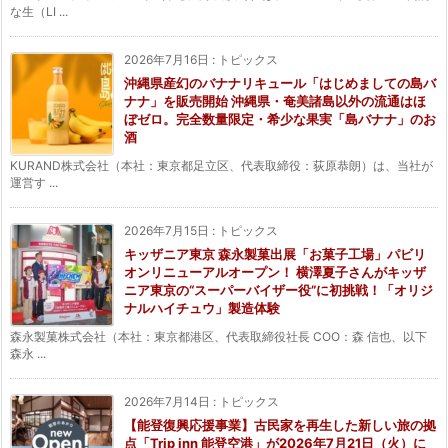
な生（LI ...
2026年7月16日
:
トピックス
沖縄県産幻のバナナリキュール「はじめましての島バ
ナナ」を販売開始 沖縄県・奄美諸島以外の流通はほ
ぼゼロ。完全数量限定・希少な果実「島バナナ」のお
酒
KURAND株式会社（本社：東京都足立区、代表取締役：荻原恭朗）は、当社が
運営す ...
2026年7月15日
:
トピックス
キッザニア東京 森永製菓出展「お菓子工場」パビリ
オンリニューアルオープン！ 横澤夏子さんがキッザ
ニア東京の“スーパーバイザー役”に初挑戦！「オリジ
ナルハイチュウ」製造体験
森永製菓株式会社（本社：東京都港区、代表取締役社長 COO：森 信也、以下
森永 ...
2026年7月14日
:
トピックス
【能登復興応援事業】古民家を再生した新しい旅の拠
点「Trip inn 能登空港」が2026年7月21日（火）に