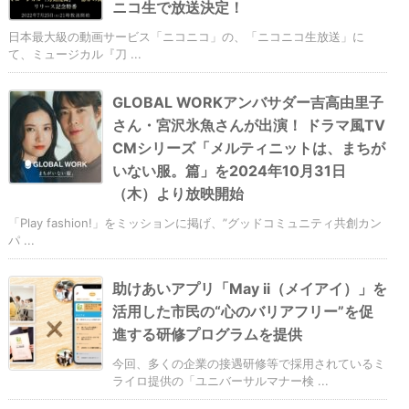
ニコ生で放送決定！
日本最大級の動画サービス「ニコニコ」の、「ニコニコ生放送」に
て、ミュージカル『刀 ...
GLOBAL WORKアンバサダー吉高由里子
さん・宮沢氷魚さんが出演！ ドラマ風TV
CMシリーズ「メルティニットは、まちが
いない服。篇」を2024年10月31日
（木）より放映開始
「Play fashion!」をミッションに掲げ、”グッドコミュニティ共創カン
パ ...
助けあいアプリ「May ii（メイアイ）」を
活用した市民の“心のバリアフリー”を促
進する研修プログラムを提供
今回、多くの企業の接遇研修等で採用されているミ
ライロ提供の「ユニバーサルマナー検 ...