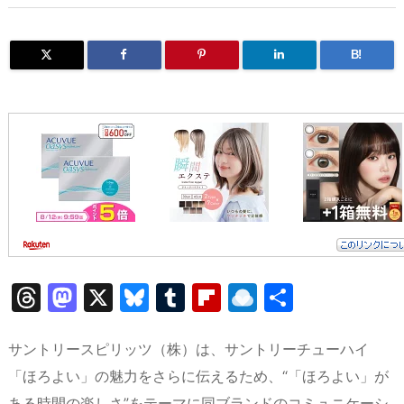
B!
T
M
X
Bl
T
Fl
R
共
hr
a
u
u
ip
ai
有
e
st
e
m
b
n
サントリースピリッツ（株）は、サントリーチューハイ
a
o
s
bl
o
dr
「ほろよい」の魅力をさらに伝えるため、“「ほろよい」が
ある時間の楽しさ”をテーマに同ブランドのコミュニケーシ