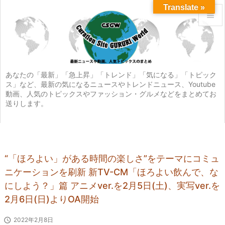
Translate »


メニュ

サイド
あなたの「最新」「急上昇」「トレンド」「気になる」「トピック
ス」など、最新の気になるニュースやトレンドニュース、Youtube

動画、人気のトピックスやファッション・グルメなどをまとめてお
前へ
送りします。

次へ

検索
“「ほろよい」がある時間の楽しさ”をテーマにコミュ
ニケーションを刷新 新TV-CM「ほろよい飲んで、な
にしよう？」篇 アニメver.を2月5日(土)、実写ver.を
2月6日(日)よりOA開始

2022年2月8日