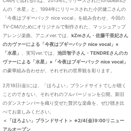
CM内で流れるのは、2013年にリリースされたtofubeatsさ
んの「水星」と、1994年にリリースされた小沢健二さんの
「今夜はブギーバック nice vocal」を組み合わせ、今回の
TV-CMのためにオリジナルで制作された、マッシュアップ
アレンジ楽曲。アニメver.では、
kZmさん・佐藤千亜妃さん
のカヴァーによる「今夜はブギーバック nice vocal」×
「水星」
、実写ver.では、
池田智子さん・TENDREさんのカ
ヴァーによる「水星」×「今夜はブギーバック nice vocal」
の豪華組み合わせが、それぞれの世界観を彩ります。
2月18日(金)には、「ほろよい」ブランドサイトでしか聴く
ことのできない、それぞれのフルバージョンを公開。新旧
のダンスナンバーを織り交ぜた贅沢な楽曲を、ぜひ聴き比
べてお楽しみください。
＜「ほろよい」ブランドサイト＞ ※2/4(金)9:00リニュー
アルオープン