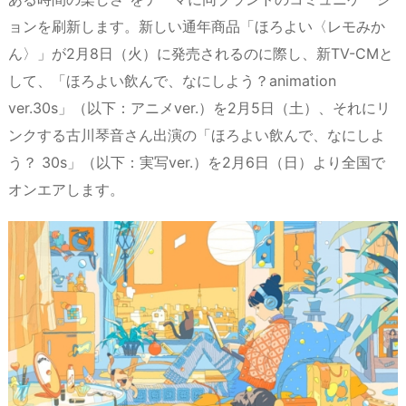
d
d
k
r
ar
o
ョンを刷新します。新しい通年商品「ほろよい〈レモみか
s
o
y
d
p.
ん〉」が2月8日（火）に発売されるのに際し、新TV-CMと
n
io
して、「ほろよい飲んで、なにしよう？animation
ver.30s」（以下：アニメver.）を2月5日（土）、それにリ
ンクする古川琴音さん出演の「ほろよい飲んで、なにしよ
う？ 30s」（以下：実写ver.）を2月6日（日）より全国で
オンエアします。