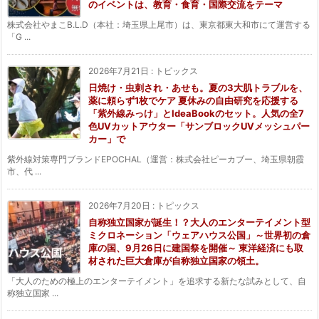
のイベントは、教育・食育・国際交流をテーマ
株式会社やまこB.L.D（本社：埼玉県上尾市）は、東京都東大和市にて運営する
「G ...
2026年7月21日
:
トピックス
日焼け・虫刺され・あせも。夏の3大肌トラブルを、
薬に頼らず1枚でケア 夏休みの自由研究を応援する
「紫外線みっけ」とIdeaBookのセット。人気の全7
色UVカットアウター「サンブロックUVメッシュパー
カー」で
紫外線対策専門ブランドEPOCHAL（運営：株式会社ピーカブー、埼玉県朝霞
市、代 ...
2026年7月20日
:
トピックス
自称独立国家が誕生！？大人のエンターテイメント型
ミクロネーション「ウェアハウス公国」～世界初の倉
庫の国、9月26日に建国祭を開催～ 東洋経済にも取
材された巨大倉庫が自称独立国家の領土。
「大人のための極上のエンターテイメント」を追求する新たな試みとして、自
称独立国家 ...