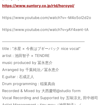
https://www.suntory.co.jp/rtd/horoyoi/
https://www.youtube.com/watch?v=-M4o5oI2d2o
https://www.youtube.com/watch?v=yAY4xent-tA
――――――――――――――――――――――
title : “水星 × 今夜はブギーバック nice vocal”
artist : 池田智子 × TENDRE
music produced by 冨永恵介
Arranged by 千葉純治／冨永恵介
E.guitar : 石成正人
Drum programming : 稲葉真由
Recorded & Mixed by 大西慶明@studio form
Vocal Recording and Supported by 五味涼太, 田中雄司
Artist Management：tiny mou（池田智子）／