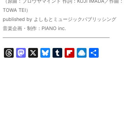
（原曲：ブロウヤマインド 作詞：KOJI IMADA／作曲：
TOWA TEI）
published by よしもとミュージックパブリッシング
音楽企画・制作：PIANO inc.
――――――――――――――――――――――
T
M
X
Bl
T
Fl
R
共
hr
a
u
u
ip
ai
有
e
st
e
m
b
n
a
o
s
bl
o
dr
d
d
k
r
ar
o
s
o
y
d
p.
n
io