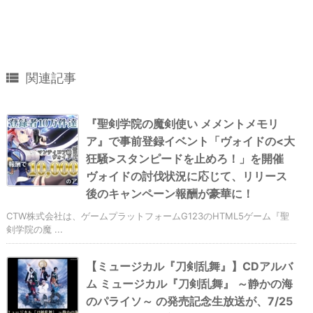

関連記事
『聖剣学院の魔剣使い メメントメモリ
ア』で事前登録イベント「ヴォイドの<大
狂騒>スタンピードを止めろ！」を開催
ヴォイドの討伐状況に応じて、リリース
後のキャンペーン報酬が豪華に！
CTW株式会社は、ゲームプラットフォームG123のHTML5ゲーム『聖
剣学院の魔 ...
【ミュージカル『刀剣乱舞』】CDアルバ
ム ミュージカル『刀剣乱舞』 ～静かの海
のパライソ～ の発売記念生放送が、7/25