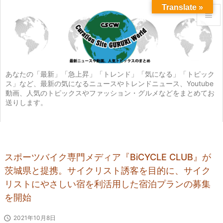
Translate »


メニュ

サイド
あなたの「最新」「急上昇」「トレンド」「気になる」「トピック
ス」など、最新の気になるニュースやトレンドニュース、Youtube

動画、人気のトピックスやファッション・グルメなどをまとめてお
前へ
送りします。

次へ

検索
スポーツバイク専門メディア『BiCYCLE CLUB』が
茨城県と提携。サイクリスト誘客を目的に、サイク
リストにやさしい宿を利活用した宿泊プランの募集
を開始

2021年10月8日