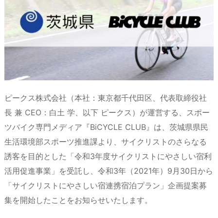
d
d
k
r
ar
o
s
o
y
d
p.
n
io
ピークス株式会社（本社：東京都千代田区、代表取締役社
長 兼 CEO：白土 学、以下 ピークス）が運営する、スポー
ツバイク専門メディア『BiCYCLE CLUB』は、茨城県県民
生活環境部スポーツ推進課より、サイクリストのさらなる
誘客を目的とした「令和3年度サイクリストにやさしい宿利
活用促進事業」を受託し、令和3年（2021年）9月30日から
「サイクリストにやさしい宿連携宿泊プラン」企画提案募
集を開始したことをお知らせいたします。