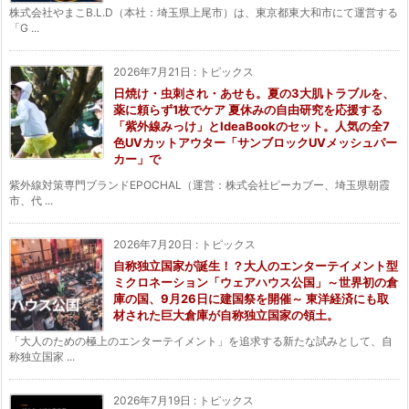
株式会社やまこB.L.D（本社：埼玉県上尾市）は、東京都東大和市にて運営する
「G ...
2026年7月21日
:
トピックス
日焼け・虫刺され・あせも。夏の3大肌トラブルを、
薬に頼らず1枚でケア 夏休みの自由研究を応援する
「紫外線みっけ」とIdeaBookのセット。人気の全7
色UVカットアウター「サンブロックUVメッシュパー
カー」で
紫外線対策専門ブランドEPOCHAL（運営：株式会社ピーカブー、埼玉県朝霞
市、代 ...
2026年7月20日
:
トピックス
自称独立国家が誕生！？大人のエンターテイメント型
ミクロネーション「ウェアハウス公国」～世界初の倉
庫の国、9月26日に建国祭を開催～ 東洋経済にも取
材された巨大倉庫が自称独立国家の領土。
「大人のための極上のエンターテイメント」を追求する新たな試みとして、自
称独立国家 ...
2026年7月19日
:
トピックス