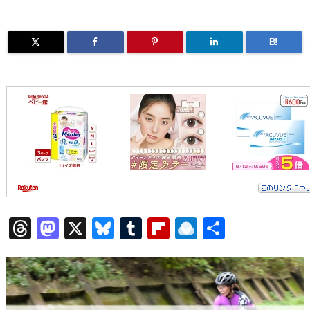
B!
T
M
X
Bl
T
Fl
R
共
hr
a
u
u
ip
ai
有
e
st
e
m
b
n
a
o
s
bl
o
dr