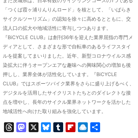
また茨城県は、日本有数のサイクリングコースの1つである
「つくば霞ヶ浦りんりんロード」を核として、「いばらき
サイクルツーリズム」の認知を徐々に高めるとともに、交
流人口の拡大や地域活性に寄与しつつあります。
『BiCYCLE CLUB』は創刊36年を迎えた業界屈指の専門メ
ディアとして、さまざまな形で自転車のあるライフスタイ
ルを提案してまいりました。近年、新型コロナウイルス感
染拡大に伴うオープンエアな趣味への興味関心の増加も後
押しし、業界全体が活性化しています。『BiCYCLE
CLUB』ではスポーツバイク業界をさらに盛り上げるべく、
デジタルを活用したサイクリストたちとのダイレクトな接
点を増やし、長年のサイクル業界ネットワークを活かした
地域活性へ向けた取り組みを強化しています。
T
M
X
Bl
T
Fl
R
共
hr
a
u
u
ip
ai
有