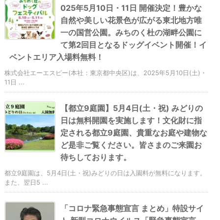
025年5月10日・11日 開催決定！豊かな
自然や美しい花景色が広がる東北地方唯
一の国営公園。みちのく杜の湖畔公園に
て第2回目となるドッグイベント開催！イ
ベントエリア入場料無料！
株式会社エーエスピー(本社：東京都中央区)は、2025年5月10日(土)・
11日 ...
【都立9庭園】5月4日(土・祝) みどりの
日は無料開園を実施します！文化財に指
定される都立9庭園、貴重なお庭や建物な
ど是非ご覧ください。皆さまのご来園お
待ちしております。
都立9庭園は、5月4日(土・祝)みどりの日は入園料が無料になります。
また、翌日5 ...
「コロナ緊急事態宣言 まとめ」特設サイ