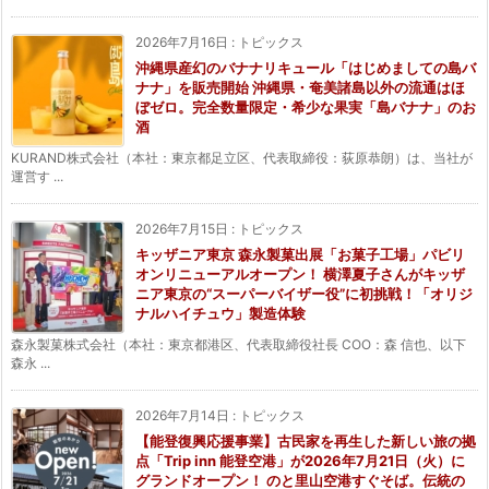
2026年7月16日
:
トピックス
沖縄県産幻のバナナリキュール「はじめましての島バ
ナナ」を販売開始 沖縄県・奄美諸島以外の流通はほ
ぼゼロ。完全数量限定・希少な果実「島バナナ」のお
酒
KURAND株式会社（本社：東京都足立区、代表取締役：荻原恭朗）は、当社が
運営す ...
2026年7月15日
:
トピックス
キッザニア東京 森永製菓出展「お菓子工場」パビリ
オンリニューアルオープン！ 横澤夏子さんがキッザ
ニア東京の“スーパーバイザー役”に初挑戦！「オリジ
ナルハイチュウ」製造体験
森永製菓株式会社（本社：東京都港区、代表取締役社長 COO：森 信也、以下
森永 ...
2026年7月14日
:
トピックス
【能登復興応援事業】古民家を再生した新しい旅の拠
点「Trip inn 能登空港」が2026年7月21日（火）に
グランドオープン！ のと里山空港すぐそば。伝統の