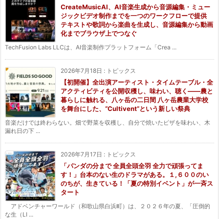
CreateMusicAI、AI音楽生成から音源編集・ミュー
ジックビデオ制作までを一つのワークフローで提供
テキストや歌詞から楽曲を生成し、音源編集から動画
化までブラウザ上でつなぐ
TechFusion Labs LLCは、AI音楽制作プラットフォーム「Crea ...
2026年7月18日
:
トピックス
【初開催】全出演アーティスト・タイムテーブル・全
アクティビティを公開収穫し、味わい、聴く——農と
暮らしに触れる、八ヶ岳の二日間 八ヶ岳農業大学校
を舞台にした、“Cultivent”という新しい祭典
音楽だけでは終わらない。畑で野菜を収穫し、自分で焼いたピザを味わい、木
漏れ日の下 ...
2026年7月17日
:
トピックス
「パンダの分まで 全員全頭全羽 全力で頑張ってま
す！」台本のない生のドラマがある。１,６００のい
のちが、生きている！「夏の特別イベント」が一斉ス
タート
アドベンチャーワールド（和歌山県白浜町）は、２０２６年の夏、「圧倒的
な生（LI ...