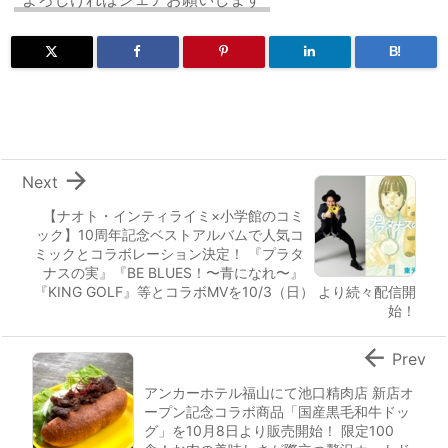
B!

Next
【ナオト・インティライミ×小学館のコミ
ック】10周年記念ベストアルバムで人気コ
ミックとコラボレーション決定！ 『プラタ
ナスの実』『BE BLUES！〜青になれ〜』
『KING GOLF』等とコラボMVを10/3（日） より続々配信開
始！

Prev
アンカーホテル福山にて池口精肉店 新店オ
ープン記念コラボ商品「国産黒毛和牛ドッ
グ」を10月8日より販売開始！ 限定100