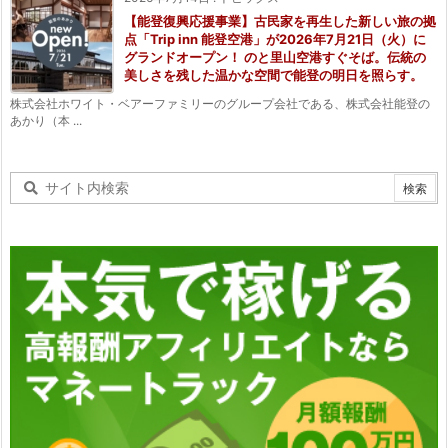
【能登復興応援事業】古民家を再生した新しい旅の拠
点「Trip inn 能登空港」が2026年7月21日（火）に
グランドオープン！ のと里山空港すぐそば。伝統の
美しさを残した温かな空間で能登の明日を照らす。
株式会社ホワイト・ベアーファミリーのグループ会社である、株式会社能登の
あかり（本 ...