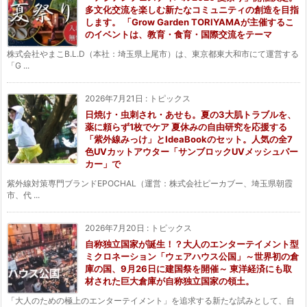
多文化交流を楽しむ新たなコミュニティの創造を目指
します。 「Grow Garden TORIYAMAが主催するこ
のイベントは、教育・食育・国際交流をテーマ
株式会社やまこB.L.D（本社：埼玉県上尾市）は、東京都東大和市にて運営する
「G ...
2026年7月21日
:
トピックス
日焼け・虫刺され・あせも。夏の3大肌トラブルを、
薬に頼らず1枚でケア 夏休みの自由研究を応援する
「紫外線みっけ」とIdeaBookのセット。人気の全7
色UVカットアウター「サンブロックUVメッシュパー
カー」で
紫外線対策専門ブランドEPOCHAL（運営：株式会社ピーカブー、埼玉県朝霞
市、代 ...
2026年7月20日
:
トピックス
自称独立国家が誕生！？大人のエンターテイメント型
ミクロネーション「ウェアハウス公国」～世界初の倉
庫の国、9月26日に建国祭を開催～ 東洋経済にも取
材された巨大倉庫が自称独立国家の領土。
「大人のための極上のエンターテイメント」を追求する新たな試みとして、自