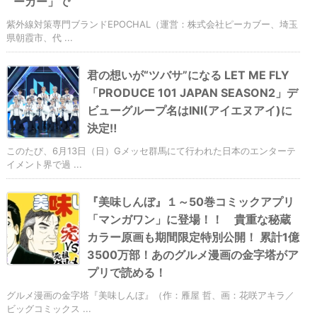
ーカー」で
紫外線対策専門ブランドEPOCHAL（運営：株式会社ピーカブー、埼玉
県朝霞市、代 ...
君の想いが“ツバサ”になる LET ME FLY
「PRODUCE 101 JAPAN SEASON2」デ
ビューグループ名はINI(アイエヌアイ)に
決定‼
このたび、6月13日（日）Gメッセ群馬にて行われた日本のエンターテ
イメント界で過 ...
『美味しんぼ』１～50巻コミックアプリ
「マンガワン」に登場！！ 貴重な秘蔵
カラー原画も期間限定特別公開！ 累計1億
3500万部！あのグルメ漫画の金字塔がア
プリで読める！
グルメ漫画の金字塔『美味しんぼ』（作：雁屋 哲、画：花咲アキラ／
ビッグコミックス ...