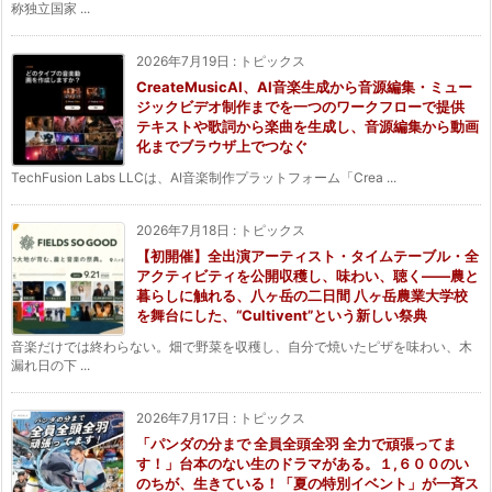
称独立国家 ...
2026年7月19日
:
トピックス
CreateMusicAI、AI音楽生成から音源編集・ミュー
ジックビデオ制作までを一つのワークフローで提供
テキストや歌詞から楽曲を生成し、音源編集から動画
化までブラウザ上でつなぐ
TechFusion Labs LLCは、AI音楽制作プラットフォーム「Crea ...
2026年7月18日
:
トピックス
【初開催】全出演アーティスト・タイムテーブル・全
アクティビティを公開収穫し、味わい、聴く——農と
暮らしに触れる、八ヶ岳の二日間 八ヶ岳農業大学校
を舞台にした、“Cultivent”という新しい祭典
音楽だけでは終わらない。畑で野菜を収穫し、自分で焼いたピザを味わい、木
漏れ日の下 ...
2026年7月17日
:
トピックス
「パンダの分まで 全員全頭全羽 全力で頑張ってま
す！」台本のない生のドラマがある。１,６００のい
のちが、生きている！「夏の特別イベント」が一斉ス