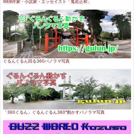
WEB作家・小説家・エッセイスト「鬼岩正和」
ぐるんぐるん回る360パノラマ写真
「360ぐるん」ぐるんぐるん360°動かすパノラマ写真