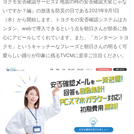
ヨクモ安否確認サービス2 地震の時の安否確認大変じゃな
n
io
いですか？編』の放送を防災の日である2021年9月1日
（水）から開始します。トヨクモの安否確認システムはカ
ンタン、webで導入できるという点を朝日さんが部長に熱
心にアピールしてくれています。また、「カンターン トヨ
クモ」というキャッチーなフレーズと朝日さんの明るく可
愛らしい踊りが印象に残るTVCMに是非ご注目ください。