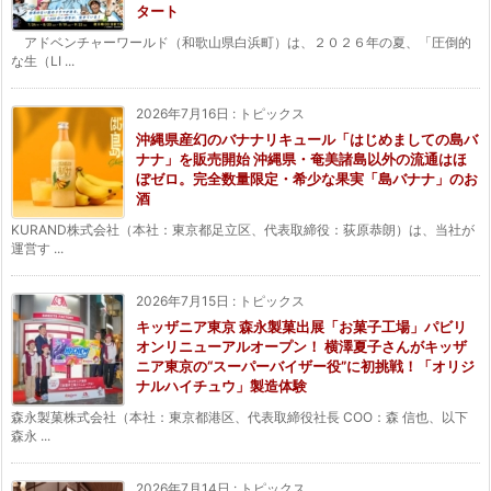
タート
アドベンチャーワールド（和歌山県白浜町）は、２０２６年の夏、「圧倒的
な生（LI ...
2026年7月16日
:
トピックス
沖縄県産幻のバナナリキュール「はじめましての島バ
ナナ」を販売開始 沖縄県・奄美諸島以外の流通はほ
ぼゼロ。完全数量限定・希少な果実「島バナナ」のお
酒
KURAND株式会社（本社：東京都足立区、代表取締役：荻原恭朗）は、当社が
運営す ...
2026年7月15日
:
トピックス
キッザニア東京 森永製菓出展「お菓子工場」パビリ
オンリニューアルオープン！ 横澤夏子さんがキッザ
ニア東京の“スーパーバイザー役”に初挑戦！「オリジ
ナルハイチュウ」製造体験
森永製菓株式会社（本社：東京都港区、代表取締役社長 COO：森 信也、以下
森永 ...
2026年7月14日
:
トピックス