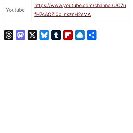
https://www.youtube.com/channel/UC7u
Youtube
fH7cAOZI0b_nxznH2sMA
T
M
X
Bl
T
Fl
R
共
hr
a
u
u
ip
ai
有
e
st
e
m
b
n
a
o
s
bl
o
dr
d
d
k
r
ar
o
s
o
y
d
p.
n
io