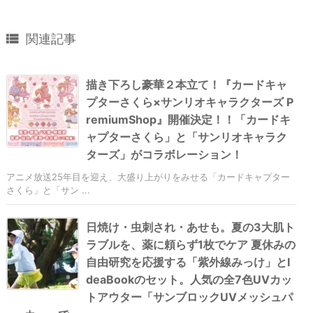

関連記事
描き下ろし豪華２本立て！『カードキャ
プターさくら×サンリオキャラクターズ P
remiumShop』開催決定！！「カードキ
ャプターさくら」と「サンリオキャラク
ターズ」がコラボレーション！
アニメ放送25年目を迎え、大盛り上がりをみせる「カードキャプター
さくら」と「サン ...
日焼け・虫刺され・あせも。夏の3大肌ト
ラブルを、薬に頼らず1枚でケア 夏休みの
自由研究を応援する「紫外線みっけ」とI
deaBookのセット。人気の全7色UVカッ
トアウター「サンブロックUVメッシュパ