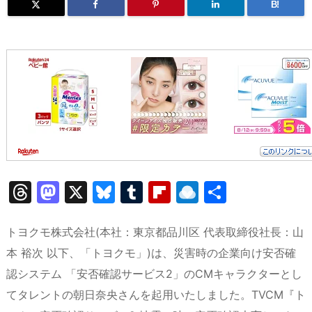
B!
T
M
X
Bl
T
Fl
R
共
hr
a
u
u
ip
ai
有
e
st
e
m
b
n
トヨクモ株式会社(本社：東京都品川区 代表取締役社長：山
a
o
s
bl
o
dr
本 裕次 以下、「トヨクモ」)は、災害時の企業向け安否確
認システム 「安否確認サービス2」のCMキャラクターとし
d
d
k
r
ar
o
てタレントの朝日奈央さんを起用いたしました。TVCM『ト
s
o
y
d
p.