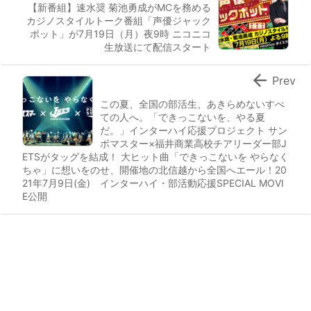
【新番組】速水奨 菊池勇成がMCを務める
カジノスタイルトーク番組「声優ジャック
ポット」が7月19日（月）夜9時 ニコニコ
生放送にて配信スタート

Prev
この夏、全国の部活生、あきらめないすべ
ての人へ。「できっこないを、やる夏
だ。」インターハイ応援プロジェクト サン
ボマスター×福井商業高校チアリーダー部J
ETSがタッグを結成！ 大ヒット曲「できっこないを やらなく
ちゃ」に想いをのせ、開催地の北信越から全国へエール！20
21年7月9日(金) インターハイ・部活動応援SPECIAL MOVI
E公開