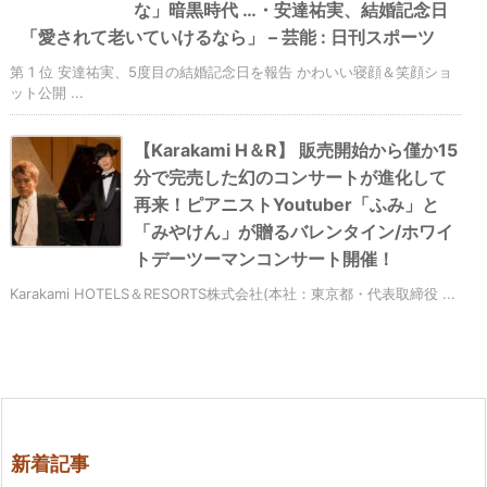
な」暗黒時代 …・安達祐実、結婚記念日
「愛されて老いていけるなら」 – 芸能 : 日刊スポーツ
第 1 位 安達祐実、5度目の結婚記念日を報告 かわいい寝顔＆笑顔ショ
ット公開 ...
【Karakami H＆R】 販売開始から僅か15
分で完売した幻のコンサートが進化して
再来！ピアニストYoutuber「ふみ」と
「みやけん」が贈るバレンタイン/ホワイ
トデーツーマンコンサート開催！
Karakami HOTELS＆RESORTS株式会社(本社：東京都・代表取締役 ...
新着記事