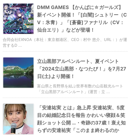
DMM GAMES 【かんぱに☆ガールズ】
新イベント開催！「[白闇]シュトリー（C
V：氷青）」「[蒼薔]ファナリル（CV：
仙台エリ）」などが登場！
合同会社EXNOA（本社：東京都港区、CEO：村中 悠介、URL：）が運
営するD ...
立山黒部アルペンルート、夏イベント
「2024立山黒部・なつたび！」を7月27
日(土)より開催！
富山県と長野県を結ぶ世界有数の山岳観光ルート
「立山黒部アルペンルート」(運営：立 ...
「安達祐実 とは」急上昇 安達祐実、5度
目の結婚記念日を報告 かわいい寝顔＆笑
顔ショット公開 …・奇跡の37歳！衰え知
らずの安達祐実「このまま終わるのか