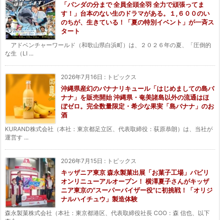
「パンダの分まで 全員全頭全羽 全力で頑張ってま
す！」台本のない生のドラマがある。１,６００のい
のちが、生きている！「夏の特別イベント」が一斉ス
タート
アドベンチャーワールド（和歌山県白浜町）は、２０２６年の夏、「圧倒的
な生（LI ...
2026年7月16日
:
トピックス
沖縄県産幻のバナナリキュール「はじめましての島バ
ナナ」を販売開始 沖縄県・奄美諸島以外の流通はほ
ぼゼロ。完全数量限定・希少な果実「島バナナ」のお
酒
KURAND株式会社（本社：東京都足立区、代表取締役：荻原恭朗）は、当社が
運営す ...
2026年7月15日
:
トピックス
キッザニア東京 森永製菓出展「お菓子工場」パビリ
オンリニューアルオープン！ 横澤夏子さんがキッザ
ニア東京の“スーパーバイザー役”に初挑戦！「オリジ
ナルハイチュウ」製造体験
森永製菓株式会社（本社：東京都港区、代表取締役社長 COO：森 信也、以下