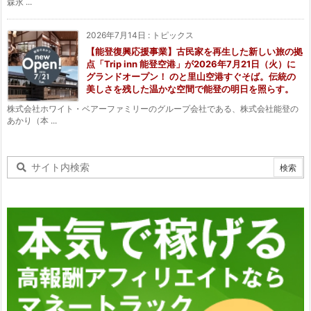
森永 ...
2026年7月14日
:
トピックス
【能登復興応援事業】古民家を再生した新しい旅の拠
点「Trip inn 能登空港」が2026年7月21日（火）に
グランドオープン！ のと里山空港すぐそば。伝統の
美しさを残した温かな空間で能登の明日を照らす。
株式会社ホワイト・ベアーファミリーのグループ会社である、株式会社能登の
あかり（本 ...