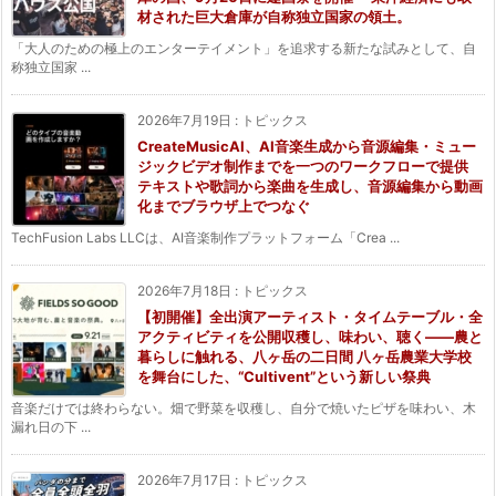
材された巨大倉庫が自称独立国家の領土。
「大人のための極上のエンターテイメント」を追求する新たな試みとして、自
称独立国家 ...
2026年7月19日
:
トピックス
CreateMusicAI、AI音楽生成から音源編集・ミュー
ジックビデオ制作までを一つのワークフローで提供
テキストや歌詞から楽曲を生成し、音源編集から動画
化までブラウザ上でつなぐ
TechFusion Labs LLCは、AI音楽制作プラットフォーム「Crea ...
2026年7月18日
:
トピックス
【初開催】全出演アーティスト・タイムテーブル・全
アクティビティを公開収穫し、味わい、聴く——農と
暮らしに触れる、八ヶ岳の二日間 八ヶ岳農業大学校
を舞台にした、“Cultivent”という新しい祭典
音楽だけでは終わらない。畑で野菜を収穫し、自分で焼いたピザを味わい、木
漏れ日の下 ...
2026年7月17日
:
トピックス