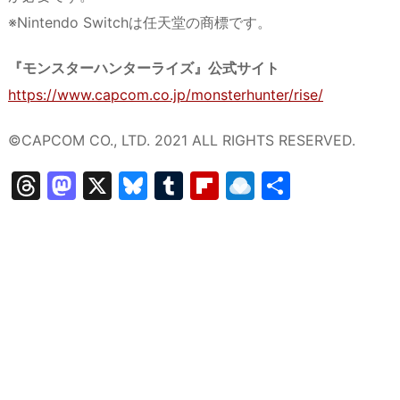
※Nintendo Switchは任天堂の商標です。
『モンスターハンターライズ』公式サイト
https://www.capcom.co.jp/monsterhunter/rise/
©CAPCOM CO., LTD. 2021 ALL RIGHTS RESERVED.
T
M
X
Bl
T
Fl
R
共
hr
a
u
u
ip
ai
有
e
st
e
m
b
n
a
o
s
bl
o
dr
d
d
k
r
ar
o
s
o
y
d
p.
n
io