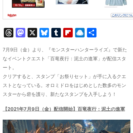
T
M
X
Bl
T
Fl
R
共
hr
a
u
u
ip
ai
有
e
st
e
m
b
n
7月9日（金）より、『モンスターハンターライズ』で新た
a
o
s
bl
o
dr
なイベントクエスト「百竜夜行：泥土の進軍」が配信スタ
ート。
d
d
k
r
ar
o
クリアすると、スタンプ「お祭りセット」が手に入るクエ
s
o
y
d
p.
ストとなっている。オロミドロをはじめとした数多のモン
n
io
スターから砦を護り、新たなスタンプを入手しよう！
【2021年
7
月
9
日（金）配信開始】
百竜夜行：泥土の進軍