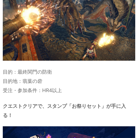
目的：最終関門の防衛
目的地：翡葉の砦
受注・参加条件：HR4以上
クエストクリアで、
スタンプ「
お祭りセット
」
が手に入
る！