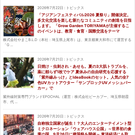
2026年7月22日
:
トピックス
「アジアンフェスティバル2026 夏祭り」開催決定。
多文化交流を楽しむ新たなコミュニティの創造を目指
します。 「Grow Garden TORIYAMAが主催するこ
のイベントは、教育・食育・国際交流をテーマ
株式会社やまこB.L.D（本社：埼玉県上尾市）は、東京都東大和市にて運営する
「G ...
2026年7月21日
:
トピックス
日焼け・虫刺され・あせも。夏の3大肌トラブルを、
薬に頼らず1枚でケア 夏休みの自由研究を応援する
「紫外線みっけ」とIdeaBookのセット。人気の全7
色UVカットアウター「サンブロックUVメッシュパー
カー」で
紫外線対策専門ブランドEPOCHAL（運営：株式会社ピーカブー、埼玉県朝霞
市、代 ...
2026年7月20日
:
トピックス
自称独立国家が誕生！？大人のエンターテイメント型
ミクロネーション「ウェアハウス公国」～世界初の倉
庫の国、9月26日に建国祭を開催～ 東洋経済にも取