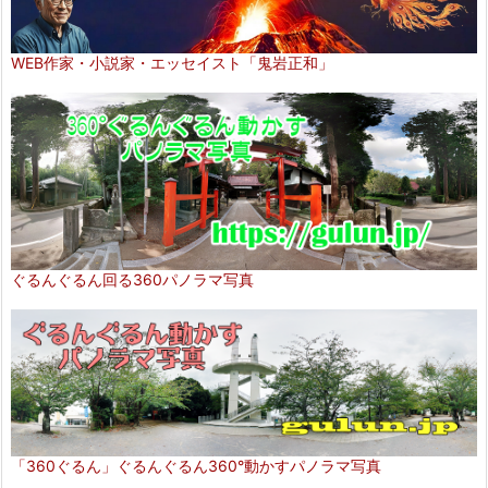
WEB作家・小説家・エッセイスト「鬼岩正和」
ぐるんぐるん回る360パノラマ写真
「360ぐるん」ぐるんぐるん360°動かすパノラマ写真