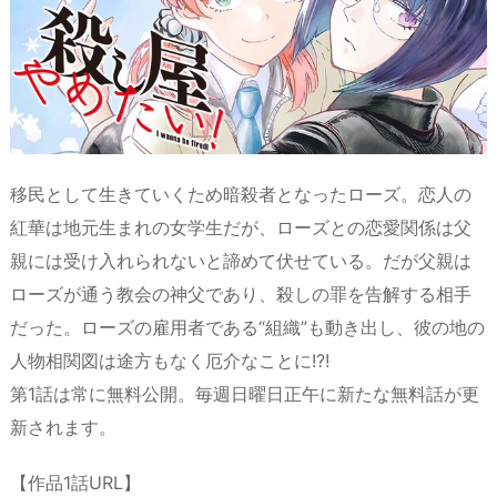
s
o
y
d
p.
n
io
移民として生きていくため暗殺者となったローズ。恋人の
紅華は地元生まれの女学生だが、ローズとの恋愛関係は父
親には受け入れられないと諦めて伏せている。だが父親は
ローズが通う教会の神父であり、殺しの罪を告解する相手
だった。ローズの雇用者である“組織”も動き出し、彼の地の
人物相関図は途方もなく厄介なことに!?!
第1話は常に無料公開。毎週日曜日正午に新たな無料話が更
新されます。
【作品1話URL】