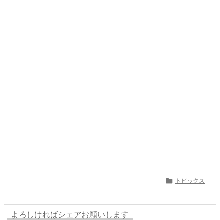
e
st
e
m
b
n
a
o
s
bl
o
dr
d
d
k
r
ar
o
s
o
y
d
p.
n
io

トピックス
よろしければシェアお願いします