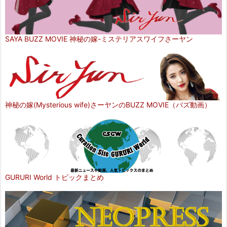
SAYA BUZZ MOVIE 神秘の嫁-ミステリアスワイフさーヤン
神秘の嫁(Mysterious wife)さーヤンのBUZZ MOVIE（バズ動画）
GURURI World トピックまとめ