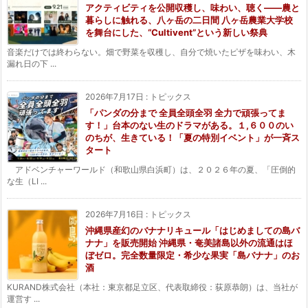
アクティビティを公開収穫し、味わい、聴く——農と
暮らしに触れる、八ヶ岳の二日間 八ヶ岳農業大学校
を舞台にした、“Cultivent”という新しい祭典
音楽だけでは終わらない。畑で野菜を収穫し、自分で焼いたピザを味わい、木
漏れ日の下 ...
2026年7月17日
:
トピックス
「パンダの分まで 全員全頭全羽 全力で頑張ってま
す！」台本のない生のドラマがある。１,６００のい
のちが、生きている！「夏の特別イベント」が一斉ス
タート
アドベンチャーワールド（和歌山県白浜町）は、２０２６年の夏、「圧倒的
な生（LI ...
2026年7月16日
:
トピックス
沖縄県産幻のバナナリキュール「はじめましての島バ
ナナ」を販売開始 沖縄県・奄美諸島以外の流通はほ
ぼゼロ。完全数量限定・希少な果実「島バナナ」のお
酒
KURAND株式会社（本社：東京都足立区、代表取締役：荻原恭朗）は、当社が
運営す ...