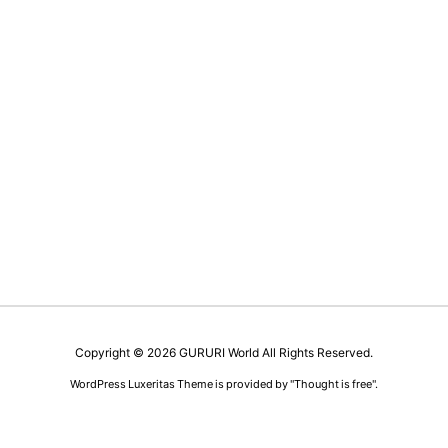
Copyright ©
2026
GURURI World
All Rights Reserved.
WordPress Luxeritas Theme is provided by "
Thought is free
".