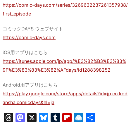
https://comic-days.com/series/3269632237261357938/
first_episode
コミックDAYS ウェブサイト
https://comic-days.com
iOS用アプリはこちら
https://itunes.apple.com/jp/app/%E3%82%B3%E3%83%
9F%E3%83%83%E3%82%AFdays/id1288398252
Android用アプリはこちら
https://play.google.com/store/apps/details?id=jp.co.kod
ansha.comicdays&hl=ja
T
M
X
Bl
T
Fl
R
共
hr
a
u
u
ip
ai
有