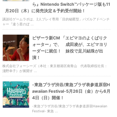
ら』Nintendo Switch™パッケージ版も11
月20日（木）に発売決定＆予約受付開始！
講談社ゲームラボは、2人プレイ専用「目的秘匿型」パズルアドベンチ
ャー『違う星のぼ ...
ピザーラ新CM 「エビマヨのよくばりク
ォーター」で、 成田凌が、エビマヨリ
ーダーに就任！ 妹役で足川結珠が出
演！
株式会社フォーシーズ（本社：東京都港区南青山 代表取締役社長：
淺野幸子）が展開す ...
-東急プラザ渋谷/東急プラザ表参道原宿H
awaiian Festival-5月26日（金）から6月
4日（日）開催！
-東急プラザ渋谷/東急プラザ表参道原宿Hawaiian
Festival- 東急 ...