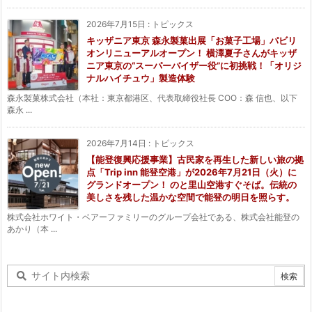
2026年7月15日
:
トピックス
キッザニア東京 森永製菓出展「お菓子工場」パビリ
オンリニューアルオープン！ 横澤夏子さんがキッザ
ニア東京の“スーパーバイザー役”に初挑戦！「オリジ
ナルハイチュウ」製造体験
森永製菓株式会社（本社：東京都港区、代表取締役社長 COO：森 信也、以下
森永 ...
2026年7月14日
:
トピックス
【能登復興応援事業】古民家を再生した新しい旅の拠
点「Trip inn 能登空港」が2026年7月21日（火）に
グランドオープン！ のと里山空港すぐそば。伝統の
美しさを残した温かな空間で能登の明日を照らす。
株式会社ホワイト・ベアーファミリーのグループ会社である、株式会社能登の
あかり（本 ...