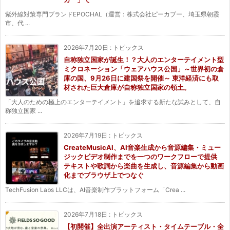
紫外線対策専門ブランドEPOCHAL（運営：株式会社ピーカブー、埼玉県朝霞
市、代 ...
2026年7月20日
:
トピックス
自称独立国家が誕生！？大人のエンターテイメント型
ミクロネーション「ウェアハウス公国」～世界初の倉
庫の国、9月26日に建国祭を開催～ 東洋経済にも取
材された巨大倉庫が自称独立国家の領土。
「大人のための極上のエンターテイメント」を追求する新たな試みとして、自
称独立国家 ...
2026年7月19日
:
トピックス
CreateMusicAI、AI音楽生成から音源編集・ミュー
ジックビデオ制作までを一つのワークフローで提供
テキストや歌詞から楽曲を生成し、音源編集から動画
化までブラウザ上でつなぐ
TechFusion Labs LLCは、AI音楽制作プラットフォーム「Crea ...
2026年7月18日
:
トピックス
【初開催】全出演アーティスト・タイムテーブル・全