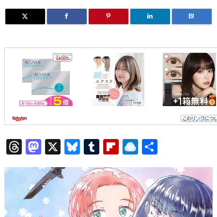
B!
T
M
X
Bl
T
Fl
R
共
hr
a
u
u
ip
ai
有
e
st
e
m
b
n
a
o
s
bl
o
dr
d
d
k
r
ar
o