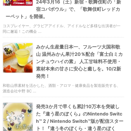
24年3月16（土）新宿・歌舞伎町の「新
宿コパボウル」で、「歌舞伎町レッドカ
ーペット」を開催。
コスプレイヤー、グラビアアイドル、アイドルなど多様な出演者が一
同に邂逅！この機会 ...
みかん生産量日本一、フルーツ大国和歌
山 温州みかん果汁20％配合「富士白ミカ
ンチュウハイの素」 人工甘味料不使用・
素材本来の甘さに安心と癒しを。10/2新
発売！
和歌山県素材を活かした、酒類・アロマ・健康食品を製造販売する、
酒造会社中野 BC ...
発売3か月で早くも累計10万本を突破し
た『違う星のぼくら』のNintendo Switc
h™ 2 / Nintendo Switch™版が配信スター
ト！『違う冬のぼくら・違う星のぼく